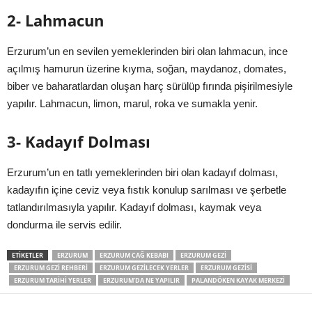
2- Lahmacun
Erzurum’un en sevilen yemeklerinden biri olan lahmacun, ince
açılmış hamurun üzerine kıyma, soğan, maydanoz, domates,
biber ve baharatlardan oluşan harç sürülüp fırında pişirilmesiyle
yapılır. Lahmacun, limon, marul, roka ve sumakla yenir.
3- Kadayıf Dolması
Erzurum’un en tatlı yemeklerinden biri olan kadayıf dolması,
kadayıfın içine ceviz veya fıstık konulup sarılması ve şerbetle
tatlandırılmasıyla yapılır. Kadayıf dolması, kaymak veya
dondurma ile servis edilir.
ETIKETLER
ERZURUM
ERZURUM CAĞ KEBABI
ERZURUM GEZI
ERZURUM GEZI REHBERI
ERZURUM GEZILECEK YERLER
ERZURUM GEZISI
ERZURUM TARIHI YERLER
ERZURUM'DA NE YAPILIR
PALANDÖKEN KAYAK MERKEZI