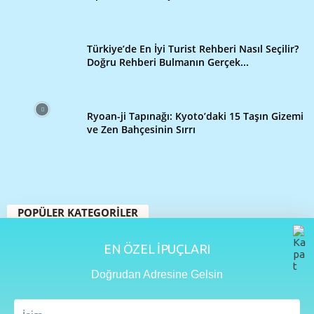
Türkiye’de En İyi Turist Rehberi Nasıl Seçilir?
Doğru Rehberi Bulmanın Gerçek...
Ryoan-ji Tapınağı: Kyoto’daki 15 Taşın Gizemi
ve Zen Bahçesinin Sırrı
POPÜLER KATEGORİLER
109
Seyahat Rehberi
EN ÖZEL İPUÇLARI
48
Yurtdışı Turları
Doğrudan Adresine Gelsin
33
İstanbul
32
Seyahat İpuçları