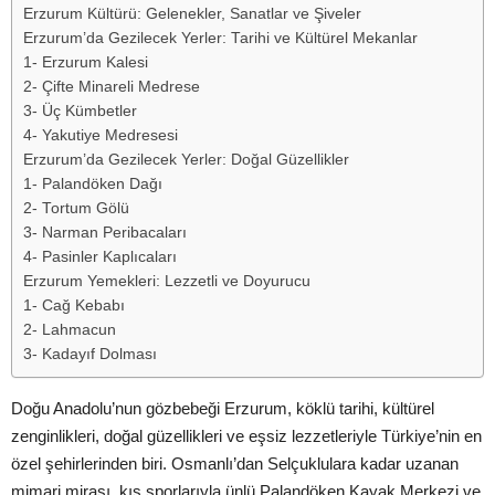
Erzurum Kültürü: Gelenekler, Sanatlar ve Şiveler
Erzurum’da Gezilecek Yerler: Tarihi ve Kültürel Mekanlar
1- Erzurum Kalesi
2- Çifte Minareli Medrese
3- Üç Kümbetler
4- Yakutiye Medresesi
Erzurum’da Gezilecek Yerler: Doğal Güzellikler
1- Palandöken Dağı
2- Tortum Gölü
3- Narman Peribacaları
4- Pasinler Kaplıcaları
Erzurum Yemekleri: Lezzetli ve Doyurucu
1- Cağ Kebabı
2- Lahmacun
3- Kadayıf Dolması
Doğu Anadolu’nun gözbebeği Erzurum, köklü tarihi, kültürel
zenginlikleri, doğal güzellikleri ve eşsiz lezzetleriyle Türkiye’nin en
özel şehirlerinden biri. Osmanlı’dan Selçuklulara kadar uzanan
mimari mirası, kış sporlarıyla ünlü Palandöken Kayak Merkezi ve