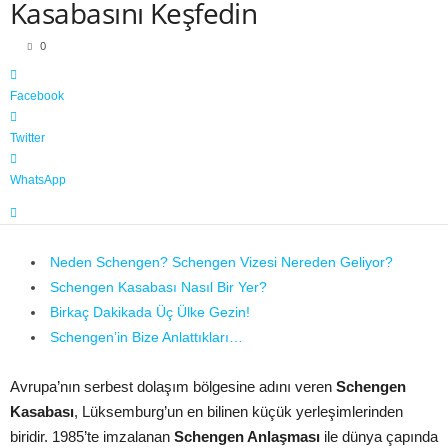
Kasabasını Keşfedin
0
Facebook
E
Twitter
r
k
WhatsApp
u
t
Ö
z
Neden Schengen? Schengen Vizesi Nereden Geliyor?
e
Schengen Kasabası Nasıl Bir Yer?
n
Birkaç Dakikada Üç Ülke Gezin!
Schengen’in Bize Anlattıkları…
Avrupa’nın serbest dolaşım bölgesine adını veren
Schengen
Kasabası
, Lüksemburg’un en bilinen küçük yerleşimlerinden
biridir. 1985’te imzalanan
Schengen Anlaşması
ile dünya çapında