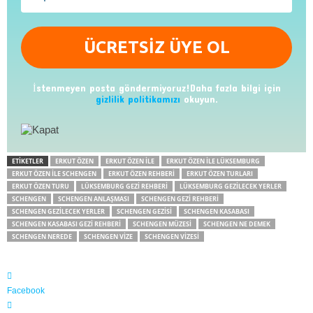
İstenmeyen posta göndermiyoruz!Daha fazla bilgi için
gizlilik politikamızı
okuyun.
ETIKETLER
ERKUT ÖZEN
ERKUT ÖZEN ILE
ERKUT ÖZEN ILE LÜKSEMBURG
ERKUT ÖZEN ILE SCHENGEN
ERKUT ÖZEN REHBERI
ERKUT ÖZEN TURLARI
ERKUT ÖZEN TURU
LÜKSEMBURG GEZI REHBERI
LÜKSEMBURG GEZILECEK YERLER
SCHENGEN
SCHENGEN ANLAŞMASI
SCHENGEN GEZI REHBERI
SCHENGEN GEZILECEK YERLER
SCHENGEN GEZISI
SCHENGEN KASABASI
SCHENGEN KASABASI GEZI REHBERI
SCHENGEN MÜZESI
SCHENGEN NE DEMEK
SCHENGEN NEREDE
SCHENGEN VIZE
SCHENGEN VIZESI
Facebook