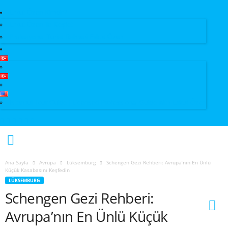
Erkut Özen Kimdir?
Erkut Özen ile Keşfet
Profesyonel Turist Rehberi Erkut Özen
Istanbul Tour Guide | Licensed Professional Guide with Erkut Özen
Ana Sayfa
Avrupa
Lüksemburg
Schengen Gezi Rehberi: Avrupa’nın En Ünlü
Küçük Kasabasını Keşfedin
LÜKSEMBURG
Schengen Gezi Rehberi:
Avrupa’nın En Ünlü Küçük