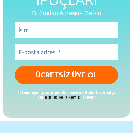
Doğrudan Adresine Gelsin
İstenmeyen posta göndermiyoruz!Daha fazla bilgi
için
gizlilik politikamızı
okuyun.