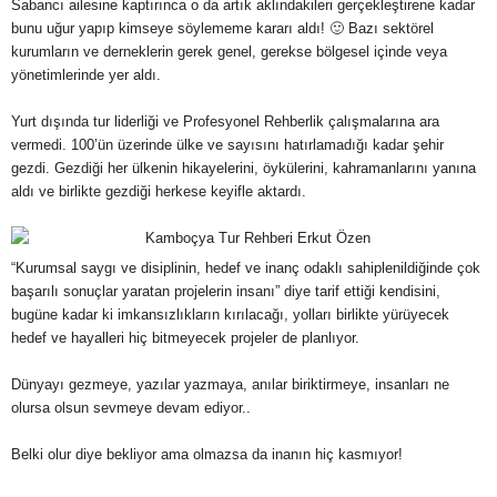
Sabancı ailesine
kaptırınca o da artık aklındakileri gerçekleştirene kadar
bunu uğur yapıp kimseye söylememe kararı aldı! 🙂 Bazı sektörel
kurumların ve derneklerin gerek genel, gerekse bölgesel içinde veya
yönetimlerinde yer aldı.
Yurt dışında tur liderliği ve Profesyonel Rehberlik çalışmalarına ara
vermedi. 100’ün üzerinde ülke ve sayısını hatırlamadığı kadar şehir
gezdi. Gezdiği her ülkenin hikayelerini, öykülerini, kahramanlarını yanına
aldı ve birlikte gezdiği herkese keyifle aktardı.
“Kurumsal saygı ve disiplinin, hedef ve inanç odaklı sahiplenildiğinde çok
başarılı sonuçlar yaratan projelerin insanı” diye tarif ettiği kendisini,
bugüne kadar ki imkansızlıkların kırılacağı, yolları birlikte yürüyecek
hedef ve hayalleri hiç bitmeyecek projeler de planlıyor.
Dünyayı gezmeye, yazılar yazmaya, anılar biriktirmeye, insanları ne
olursa olsun sevmeye devam ediyor..
Belki olur diye bekliyor ama olmazsa da inanın hiç kasmıyor!