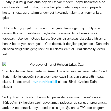
Büyüyüp durduğu yaşlarda boy da uzuyor madem, haydi basketbol’a da
gönül verelim dedi. Birkaç büyük kulüpte oradan oraya topun peşinde
koştu. Yıldız, genç takımlar demedi hayalinde takımla antrenmanlara
çıktı..
Hobileri her şeyi ya!. Tutturdu müzik grubu kuracağım diye!. Oysa o
dönem Küçük Emrah’ların, Ceylan’ların dönemi. Ama bizim ki rock
yapacak.. Bak sen! Grubu kurdu. Sevdiği bir arkadaşıyla yola çıktı ama
henüz beste yok, şarkı yok.. Yine de müzik dergileri peşlerinde.. Dönemin
en baba dergilerine genç rock grubu olarak çıktılar.. Pazarlama iyi dedik
ya!
“Ben hobilerime devam ederim. Ama okulda bir yandan devam etsin” dedi.
Turizm ile ilgileneceğini planlayamayıp Kadir Has’dan sonra gitti inşaat
okudu, iktisat okudu,
turist rehberliği
okudu. Bir de üzerine Tarih
okuyor..
“Yok yok olmaz böyle!.. benim bir şeyler daha yapmam gerek” derken
Türkiye’nin ilk kurulan özel radyolarında radyocu, dj, sunucu, programcı..
artık siz ne derseniz deyin, ondan oldu işte. Şu an da TV’lerde program