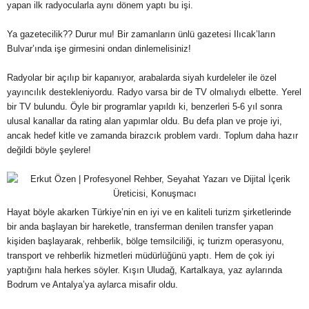
yapan ilk radyocularla aynı dönem yaptı bu işi.
Ya gazetecilik?? Durur mu! Bir zamanların ünlü gazetesi Ilıcak’ların
Bulvar’ında işe girmesini ondan dinlemelisiniz!
Radyolar bir açılıp bir kapanıyor, arabalarda siyah kurdeleler ile özel
yayıncılık destekleniyordu. Radyo varsa bir de TV olmalıydı elbette. Yerel
bir TV bulundu. Öyle bir programlar yapıldı ki, benzerleri 5-6 yıl sonra
ulusal kanallar da rating alan yapımlar oldu. Bu defa plan ve proje iyi,
ancak hedef kitle ve zamanda birazcık problem vardı. Toplum daha hazır
değildi böyle şeylere!
Hayat böyle akarken Türkiye’nin en iyi ve en kaliteli turizm şirketlerinde
bir anda başlayan bir hareketle, transferman denilen transfer yapan
kişiden başlayarak, rehberlik, bölge temsilciliği, iç turizm operasyonu,
transport ve rehberlik hizmetleri müdürlüğünü yaptı. Hem de çok iyi
yaptığını hala herkes söyler. Kışın Uludağ, Kartalkaya, yaz aylarında
Bodrum ve Antalya’ya aylarca misafir oldu.