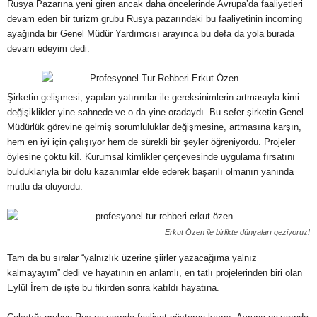
Rusya Pazarına yeni giren ancak daha öncelerinde Avrupa’da faaliyetleri
devam eden bir turizm grubu Rusya pazarındaki bu faaliyetinin incoming
ayağında bir Genel Müdür Yardımcısı arayınca bu defa da yola burada
devam edeyim dedi.
Şirketin gelişmesi, yapılan yatırımlar ile gereksinimlerin artmasıyla kimi
değişiklikler yine sahnede ve o da yine oradaydı. Bu sefer şirketin Genel
Müdürlük görevine gelmiş sorumluluklar değişmesine, artmasına karşın,
hem en iyi için çalışıyor hem de sürekli bir şeyler öğreniyordu. Projeler
öylesine çoktu ki!. Kurumsal kimlikler çerçevesinde uygulama fırsatını
bulduklarıyla bir dolu kazanımlar elde ederek başarılı olmanın yanında
mutlu da oluyordu.
Erkut Özen ile birlikte dünyaları geziyoruz!
Tam da bu sıralar “yalnızlık üzerine şiirler yazacağıma yalnız
kalmayayım” dedi ve hayatının en anlamlı, en tatlı projelerinden biri olan
Eylül İrem de işte bu fikirden sonra katıldı hayatına.