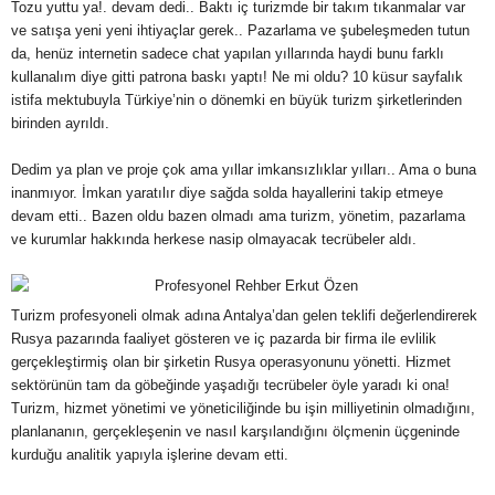
Tozu yuttu ya!. devam dedi.. Baktı iç turizmde bir takım tıkanmalar var
ve satışa yeni yeni ihtiyaçlar gerek.. Pazarlama ve şubeleşmeden tutun
da, henüz internetin sadece chat yapılan yıllarında haydi bunu farklı
kullanalım diye gitti patrona baskı yaptı! Ne mi oldu? 10 küsur sayfalık
istifa mektubuyla Türkiye’nin o dönemki en büyük turizm şirketlerinden
birinden ayrıldı.
Dedim ya plan ve proje çok ama yıllar imkansızlıklar yılları.. Ama o buna
inanmıyor. İmkan yaratılır diye sağda solda hayallerini takip etmeye
devam etti.. Bazen oldu bazen olmadı ama turizm, yönetim, pazarlama
ve kurumlar hakkında herkese nasip olmayacak tecrübeler aldı.
Turizm profesyoneli olmak adına Antalya’dan gelen teklifi değerlendirerek
Rusya pazarında faaliyet gösteren ve iç pazarda bir firma ile evlilik
gerçekleştirmiş olan bir şirketin Rusya operasyonunu yönetti. Hizmet
sektörünün tam da göbeğinde yaşadığı tecrübeler öyle yaradı ki ona!
Turizm, hizmet yönetimi ve yöneticiliğinde bu işin milliyetinin olmadığını,
planlananın, gerçekleşenin ve nasıl karşılandığını ölçmenin üçgeninde
kurduğu analitik yapıyla işlerine devam etti.