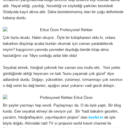
aldı. Hayal ettiği, yazdığı, hissettiği ve söylediği şarkıları besteledi.
Stüdyoda kayıt altına aldı. Daha bestelenmemiş olan bir çoğu defterlerde
kabarıp durdu.
Çok fazla okudu. Halen okuyor.. Öyle bir kütüphanesi oldu ki, onlara
bakarken düşünüp acaba bunları okumak için zaman yaratabilecek
miyim? kaygısının yanında çevreden duyduğu bende kitap alma
hastalığımı var ?diye sorduğu anlar bile oldu!
Seyahat etmek, fotoğraf çekmek her zaman onu mutlu etti.. Yeni yerler
gördüğünde aldığı heyecanı ve tadı “bunu yaşamak çok güzel” diye
adlandırdı durdu. Doğayı, yüksekleri, yürümeyi, tırmanmayı çok sevince
o dağ senin bu dağ benim, aşağısı arazi yukarısı vadi gezdi dolaştı..
Bir şeyler yazmayı hep sevdi. Paylaşmayı da. O da öyle yaptı. Bir blog
kurdu. Eee seyahat etmeyi de seviyor ya!. Bir “hadi bakalım gezelim,
yazalım, fotoğraflayalım, yayınlayalım projesi” olan
kesfet.tv
de işte
böyle doğdu. Aklındaki tatil TV si projesini world travel channel ile