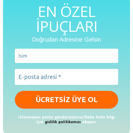
EN ÖZEL
İPUÇLARI
Doğrudan Adresine Gelsin
İstenmeyen posta göndermiyoruz!Daha fazla bilgi
için
gizlilik politikamızı
okuyun.