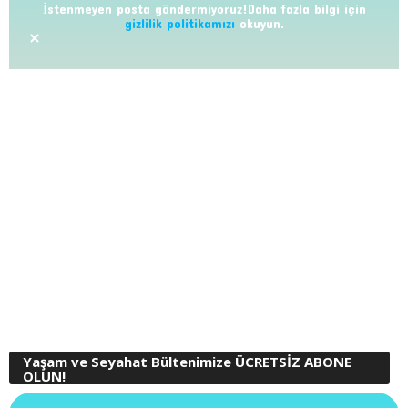
İstenmeyen posta göndermiyoruz!Daha fazla bilgi için
gizlilik politikamızı
okuyun.
Yaşam ve Seyahat Bültenimize ÜCRETSİZ ABONE
OLUN!