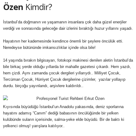
Özen
Kimdir?
İstanbul’da doğmanın ve yaşamanın insanlara çok daha güzel enerjiler
verdiği ve sonrasında geleceğe dair izlerini bıraktığı huzur yıllarını yaşadı.
Hayatının her kademesinde kendince önemli bir şeylere öncülük etti.
Neredeyse bütününde imkansızlıklar içinde olsa bile!
14 yaşında bırakın bilgisayarı, fotokopi makinesi denilen aletin İstanbul’da
bile birkaç yerde olduğu yıllarda bir mahalle gazetesi çıkardı. Hem yazdı,
hem çizdi. Aynı zamanda çocuk dergileri yıllarıydı.. Milliyet Çocuk,
Tercüman Çocuk, Hürriyet Çocuk dergilerine çizimler, yazılar yollayıp
durdu. birçoğu yayınlandı, arşivlere kaldırıldı..
Kıyısında büyüdüğü İstanbul’un Anadolu yakasında, deniz sporlarına
hayatını adamış “Canım” dediği babasının öncülüğünde bir yelken
kulübünde suların içerisinde, salma-yeke elde büyüdü. Bir de baktı ki
yelkenci olmuş! yarışlara katılıyor..