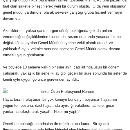
Çalıştığı grubun Rus pazarında faaliyet gösteren kısmı, Avrupa pazarında
faal olan şirketle birleştirilerek yeni bir durum oluştu. O da yeni oluşumun
genel müdür yardımcısı olarak severek çalıştığı gruba hizmet vermeye
devam etti.
Aksilikler mi, yoksa şans mı geri dönüp baktığında çok da anlam
veremediği değişikliklerden birinde de, sezon ortasında yaşanan bir hal
değişikliği ile ayrılan Genel Müdür’ün yerine vekil olarak atandı ve
yaklaşık 6 aylık vekalet sonunda görevine Genel Müdür olarak devam
etmesi uygun görülmüştü.
Ve böylece 10 seneye yakın bir süre aynı çatı altında uzun bir dönem
çalışarak, yaklaşık bir sene iki ay gibi geçen bir süre sonunda bu sefer de
kendi öyle uygun görünce görevinden ayrıldı..
Hayat tarzını oluşturan bir çok konuyu bunca yıl boyunca hayatının
yoğun temposuna, özel hayatında ayırdığı vakitlere, tatillere, gece
yarılarına sıkıştırarak yaşattı. Neler mi yaptı?
Öncelikle çalıştığı arkadaşları ile müzik grubu kurdu. Bir içecek
firmasının yarışmasında bölge birincisi olup binlerce kişi önünde sahne