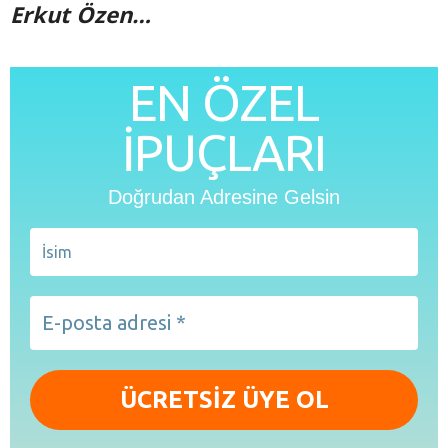
Erkut Özen…
EN ÖZEL
İPUÇLARI
Doğrudan Adresine Gelsin