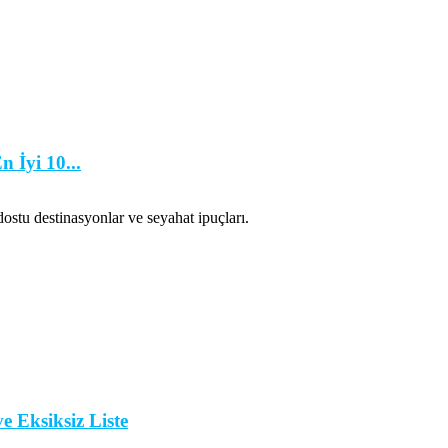
n İyi 10...
 dostu destinasyonlar ve seyahat ipuçları.
e Eksiksiz Liste