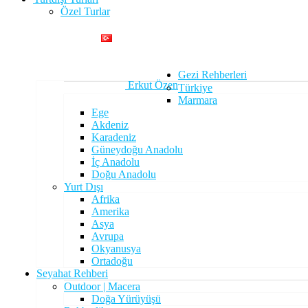
Özel Turlar
ERKUT ÖZEN KIMDIR?
Gezi Rehberleri
Erkut Özen
Türkiye
Marmara
Ege
Akdeniz
Karadeniz
Güneydoğu Anadolu
İç Anadolu
Doğu Anadolu
Yurt Dışı
Afrika
Amerika
Asya
Avrupa
Okyanusya
Ortadoğu
Seyahat Rehberi
Outdoor | Macera
Doğa Yürüyüşü