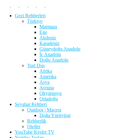
Gezi Rehberleri
Türkiye
Marmara
Ege
Akdeniz
Karadeniz
Güneydoğu Anadolu
İç Anadolu
Doğu Anadolu
Yurt Dışı
Afrika
Amerika
Asya
Avrupa
Okyanusya
Ortadoğu
Seyahat Rehberi
Outdoor | Macera
Doğa Yürüyüşü
Rehberlik
Oteller
YouTube Keşfet TV
Yurtdışı Turları