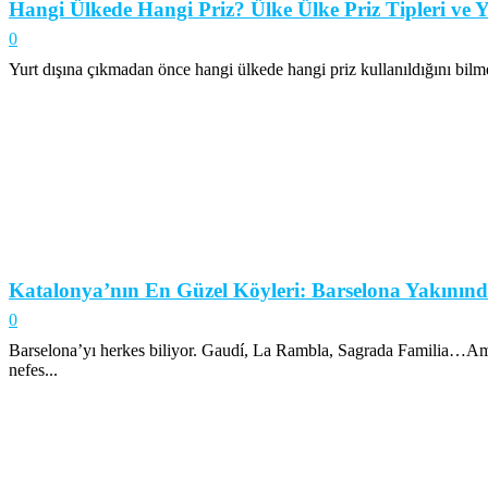
Hangi Ülkede Hangi Priz? Ülke Ülke Priz Tipleri ve Y
0
Yurt dışına çıkmadan önce hangi ülkede hangi priz kullanıldığını bilmek 
Katalonya’nın En Güzel Köyleri: Barselona Yakınınd
0
Barselona’yı herkes biliyor. Gaudí, La Rambla, Sagrada Familia…Ama K
nefes...