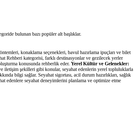
tegoride bulunan bazı popüler alt başlıklar.
öntemleri, konaklama seçenekleri, bavul hazırlama ipuçları ve bilet
at Rehberi kategorisi, farklı destinasyonlar ve gezilecek yerler
rı oluşturma konusunda rehberlik eder.
Yerel Kültür ve Gelenekler:
e iletişim şekilleri gibi konular, seyahat edenlerin yerel topluluklarla
ında bilgi sağlar. Seyahat sigortası, acil durum hazırlıkları, sağlık
yahat edenlere seyahat deneyimlerini planlama ve optimize etme