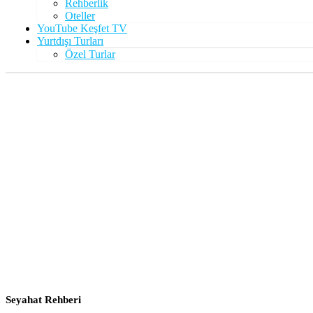
Rehberlik
Oteller
YouTube Keşfet TV
Yurtdışı Turları
Özel Turlar
Özel Turlar
VIP Deneyimler
Seyahat Rehberi