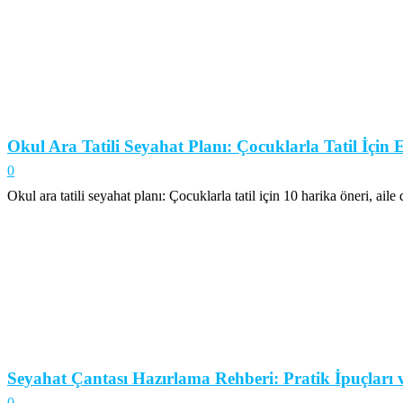
Okul Ara Tatili Seyahat Planı: Çocuklarla Tatil İçin E
0
Okul ara tatili seyahat planı: Çocuklarla tatil için 10 harika öneri, aile
Seyahat Çantası Hazırlama Rehberi: Pratik İpuçları v
0