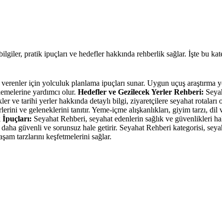
ilgiler, pratik ipuçları ve hedefler hakkında rehberlik sağlar. İşte bu ka
 verenler için yolculuk planlama ipuçları sunar. Uygun uçuş araştırma y
nlemelerine yardımcı olur.
Hedefler ve Gezilecek Yerler Rehberi:
Seyah
kler ve tarihi yerler hakkında detaylı bilgi, ziyaretçilere seyahat rotala
rini ve geleneklerini tanıtır. Yeme-içme alışkanlıkları, giyim tarzı, dil v
 İpuçları:
Seyahat Rehberi, seyahat edenlerin sağlık ve güvenlikleri hakk
i daha güvenli ve sorunsuz hale getirir. Seyahat Rehberi kategorisi, se
şam tarzlarını keşfetmelerini sağlar.