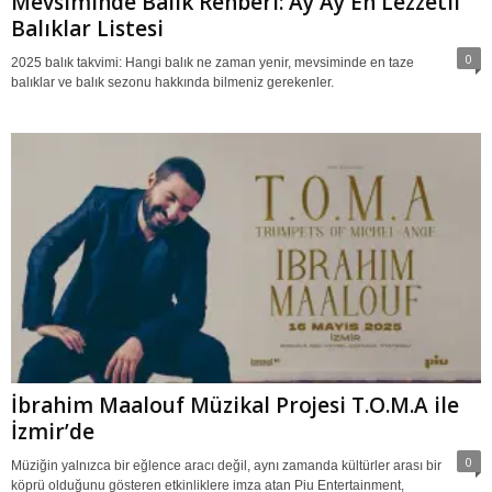
Mevsiminde Balık Rehberi: Ay Ay En Lezzetli
Balıklar Listesi
0
2025 balık takvimi: Hangi balık ne zaman yenir, mevsiminde en taze
balıklar ve balık sezonu hakkında bilmeniz gerekenler.
İbrahim Maalouf Müzikal Projesi T.O.M.A ile
İzmir’de
0
Müziğin yalnızca bir eğlence aracı değil, aynı zamanda kültürler arası bir
köprü olduğunu gösteren etkinliklere imza atan Piu Entertainment,