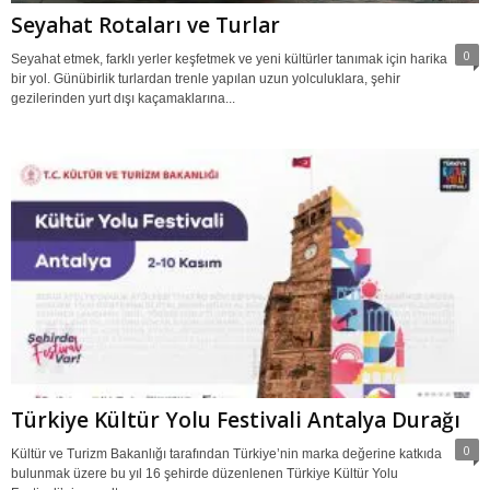
Seyahat Rotaları ve Turlar
0
Seyahat etmek, farklı yerler keşfetmek ve yeni kültürler tanımak için harika
bir yol. Günübirlik turlardan trenle yapılan uzun yolculuklara, şehir
gezilerinden yurt dışı kaçamaklarına...
Türkiye Kültür Yolu Festivali Antalya Durağı
0
Kültür ve Turizm Bakanlığı tarafından Türkiye’nin marka değerine katkıda
bulunmak üzere bu yıl 16 şehirde düzenlenen Türkiye Kültür Yolu