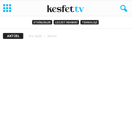
ETKINLIKLER
LEZZET REHBERI
TEKNOLOJI
AKTÜEL
Ana Sayfa
Aktüel