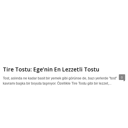
Tire Tostu: Ege’nin En Lezzetli Tostu
0
Tost, aslında ne kadar basit bir yemek gibi görünse de, bazı yerlerde "tost"
kavramı başka bir boyuta taşınıyor. Özellikle Tire Tostu gibi bir lezzet,...