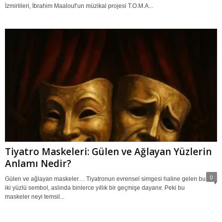
İzmirlileri, İbrahim Maalouf’un müzikal projesi T.O.M.A...
Tiyatro Maskeleri: Gülen ve Ağlayan Yüzlerin
Anlamı Nedir?
0
Gülen ve ağlayan maskeler… Tiyatronun evrensel simgesi haline gelen bu
iki yüzlü sembol, aslında binlerce yıllık bir geçmişe dayanır. Peki bu
maskeler neyi temsil...