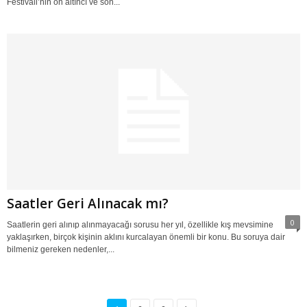
Festivali’nin on altıncı ve son...
Saatler Geri Alınacak mı?
0
Saatlerin geri alınıp alınmayacağı sorusu her yıl, özellikle kış mevsimine
yaklaşırken, birçok kişinin aklını kurcalayan önemli bir konu. Bu soruya dair
bilmeniz gereken nedenler,...