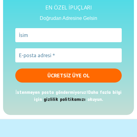
EN ÖZEL İPUÇLARI
Doğrudan Adresine Gelsin
İstenmeyen posta göndermiyoruz!Daha fazla bilgi
için
gizlilik politikamızı
okuyun.