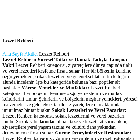
Lezzet Rehberi
Ana Sayfa
Aktüel
Lezzet Rehberi
Lezzet Rehberi: Yöresel Tatlar ve Damak Tadıyla Tanışma
Vakti
Lezzet Rehberi kategorisi, ziyaretçilere dünya çapında ünlü
ve yerel lezzetleri keşfetme fırsatı sunar. Her bir bölgenin kendine
özgü yemekleri, sokak lezzetleri ve geleneksel tatları bu kategori
altında incelenir. İşte bu kategoride bulunan bazı popüler alt
başlıklar:
Yöresel Yemekler ve Mutfaklar:
Lezzet Rehberi
kategorisi, her bölgenin kendine özgü yemeklerini ve mutfak
kültürlerini tanıtır. Şehirlerin ve bölgelerin meşhur yemekleri, yöresel
malzemeler ve geleneksel tarifler, ziyaretçilere damaklarında
unutulmaz bir tat bırakır.
Sokak Lezzetleri ve Yerel Pazarlar:
Lezzet Rehberi kategorisi, sokak lezzetlerini ve yerel pazarları
tanıtır. Sokak satıcılarından alınan taze ve lezzetli atıştırmalıklar,
ziyaretçilere yerel yaşam tarzını ve kültürü daha yakından
deneyimleme fırsatı sunar.
Gurme Deneyimleri ve Restoranlar:
Lezzet Rehberi kategorisi, gurme deneyimlerini ve özel restoranları