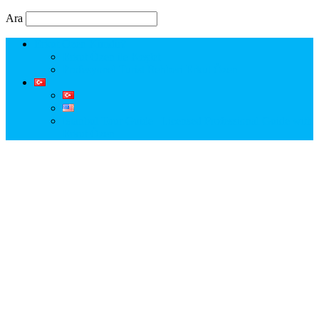
Ara
Erkut Özen Kimdir?
Erkut Özen ile Keşfet
Profesyonel Turist Rehberi Erkut Özen
Istanbul Tour Guide | Licensed Professional Guide with
Erkut Özen