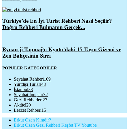
Türkiye’de En İyi Turist Rehberi Nasıl Seçilir?
Doğru Rehberi Bulmanın Gerçek...
Ryoan-ji Tapınağı: Kyoto’daki 15 Taşın Gizemi ve
Zen Bahçesinin Sırrı
POPÜLER KATEGORİLER
Seyahat Rehberi
109
Yurtdışı Turları
48
İstanbul
33
Seyahat İpuçları
32
Gezi Rehberleri
27
Aktüel
20
Lezzet Rehberi
15
Erkut Özen Kimdir?
Erkut Özen Gezi Rehberi Keşfet TV Youtube