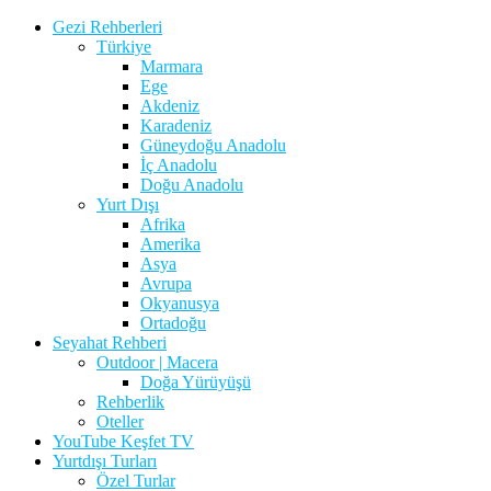
Gezi Rehberleri
Türkiye
Marmara
Ege
Akdeniz
Karadeniz
Güneydoğu Anadolu
İç Anadolu
Doğu Anadolu
Yurt Dışı
Afrika
Amerika
Asya
Avrupa
Okyanusya
Ortadoğu
Seyahat Rehberi
Outdoor | Macera
Doğa Yürüyüşü
Rehberlik
Oteller
YouTube Keşfet TV
Yurtdışı Turları
Özel Turlar