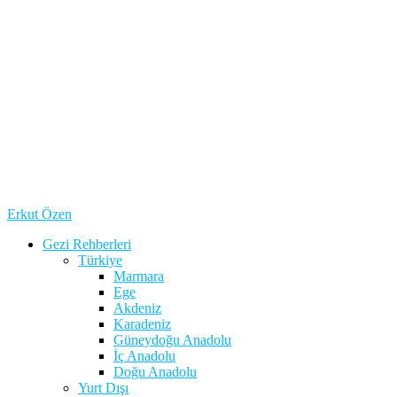
Erkut Özen
Gezi Rehberleri
Türkiye
Marmara
Ege
Akdeniz
Karadeniz
Güneydoğu Anadolu
İç Anadolu
Doğu Anadolu
Yurt Dışı