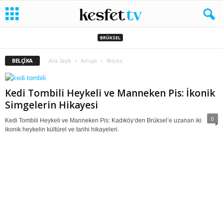
BRÜKSEL
BELÇIKA
Ana Sayfa
Avrupa
Belçika
Kedi Tombili Heykeli ve Manneken Pis: İkonik
Simgelerin Hikayesi
0
Kedi Tombili Heykeli ve Manneken Pis: Kadıköy’den Brüksel’e uzanan iki
ikonik heykelin kültürel ve tarihi hikayeleri.