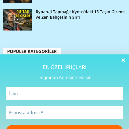
Ryoan-ji Tapınağı: Kyoto’daki 15 Taşın Gizemi
ve Zen Bahçesinin Sırrı
POPÜLER KATEGORİLER
109
Seyahat Rehberi
EN ÖZEL İPUÇLARI
48
Yurtdışı Turları
33
Doğrudan Adresine Gelsin
İstanbul
32
Seyahat İpuçları
27
Gezi Rehberleri
20
Aktüel
15
Lezzet Rehberi