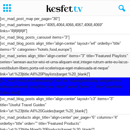
[vc_mad_post_map per_page=”30″]
[vc_mad_partners images=”4065,4064,4066,4067,4068,4069″
links=”#|#|#|#|#”]
[vc_mad_blog_posts_carousel items=”3″]
[vc_mad_blog_posts align_title=”align-center” layout=”e4″ orderby=”title”
items=”5″ categories=”hotels,food,europe”]
[vc_mad_series align_title=”align-center” items=”3″ title=”Featured Playlists”
series=”aenean-auctor-wisi-et-urna-aliquam-erat,integer-rutrum-ante-eu-lacus-
vestibulum-libero,porta-vel-scelerisque-eget-malesuada-at-neque”
link=”url:%23|title:All%20Playlists|target:%20_blank|”]
[vc_mad_mailpoet subheading=”Join our mailing list today and get fresh
videos delivered straight to your inbox!” select_form=”1″ title=”Newsletter
Subscribe”]
[vc_mad_blog_posts align_title=”align-center” layout=”c3″ items=”3″
title=”Useful Travel Guides”
link=”url:%23|title:All%20Guides|target:%20_blank|”]
[vc_mad_products align_title=”align-center” per_page=”6″ columns=”4″
orderby=”title” order=”” title=”Featured Products”
link=”url:%23|title:More%20Products|target:%20_blank|”]