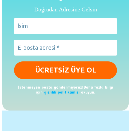
Doğrudan Adresine Gelsin
İstenmeyen posta göndermiyoruz!Daha fazla bilgi
için
gizlilik politikamızı
okuyun.