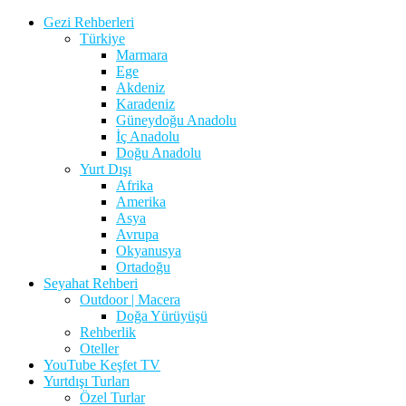
Gezi Rehberleri
Türkiye
Marmara
Ege
Akdeniz
Karadeniz
Güneydoğu Anadolu
İç Anadolu
Doğu Anadolu
Yurt Dışı
Afrika
Amerika
Asya
Avrupa
Okyanusya
Ortadoğu
Seyahat Rehberi
Outdoor | Macera
Doğa Yürüyüşü
Rehberlik
Oteller
YouTube Keşfet TV
Yurtdışı Turları
Özel Turlar