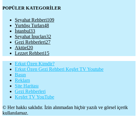
POPÜLER KATEGORİLER
Seyahat Rehberi
109
Yurtdışı Turları
48
İstanbul
33
Seyahat İpuçları
32
Gezi Rehberleri
27
Aktüel
20
Lezzet Rehberi
15
Erkut Özen Kimdir?
Erkut Özen Gezi Rehberi Keşfet TV Youtube
Basın
Reklam
Site Haritası
Gezi Rehberleri
Keşfet TV YouTube
© Her hakkı saklıdır. İzin alınmadan hiçbir yazılı ve görsel içerik
kullanılamaz.