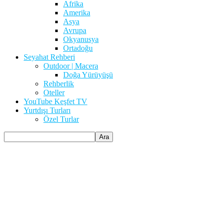
Afrika
Amerika
Asya
Avrupa
Okyanusya
Ortadoğu
Seyahat Rehberi
Outdoor | Macera
Doğa Yürüyüşü
Rehberlik
Oteller
YouTube Keşfet TV
Yurtdışı Turları
Özel Turlar