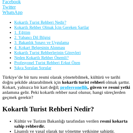
Facebook
Twitter
WhatsApp
Kokartlı Turist Rehberi Nedir?
Kokartlı Rehber Olmak İçin Gereken Şartlar
1. Eğitim
2. Yabancı Dil Bilgisi
3. Bakanlık Sınavı ve Uygulama
4. Kokart Belgesinin Alınması
Kokartlı Turist Rehberlerinin Görevleri
Neden Kokartlı Rehber Önemli?
Profesyonel Turist Rehberi Erkut Özen
Sıkça Sorulan Sorular
Türkiye’de bir turu resmi olarak yönetebilmek, kültürü ve tarihi
doğru şekilde aktarabilmek için
kokartlı turist rehberi
olmak şarttır.
Kokart, yalnızca bir kart değil;
profesyonellik
, güven ve resmi yetki
anlamına gelir. Peki kokartlı rehber nasıl olunur, hangi süreçlerden
geçmek gerekir?
Kokartlı Turist Rehberi Nedir?
Kültür ve Turizm Bakanlığı tarafından verilen
resmî kokarta
sahip rehberdir.
Lisanslı ve yasal olarak tur yönetme yetkisine sahiptir.