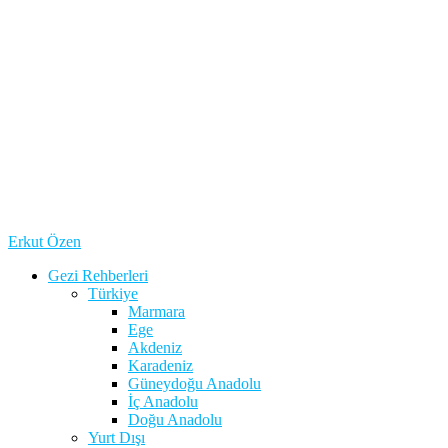
Erkut Özen
Gezi Rehberleri
Türkiye
Marmara
Ege
Akdeniz
Karadeniz
Güneydoğu Anadolu
İç Anadolu
Doğu Anadolu
Yurt Dışı