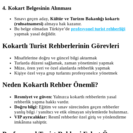
4.
Kokart Belgesinin Alınması
Sınavı geçen aday,
Kültür ve Turizm Bakanlığı kokartı
(ruhsatnamesi)
almaya hak kazanır.
Bu belge olmadan Türkiye’de
profesyonel turist rehberliği
yapmak yasal değildir.
Kokartlı Turist Rehberlerinin Görevleri
Misafirlerine doğru ve güncel bilgi aktarmak
Turlarda düzeni sağlamak, zaman yönetimini yapmak
Müze, ören yeri ve özel alanlarda rehberlik yapmak
Kişiye özel veya grup turlarını profesyonelce yönetmek
Neden Kokartlı Rehber Önemli?
Resmiyet ve güven:
Yalnızca kokartlı rehberlerin yasal
rehberlik yapma hakkı vardır.
Doğru bilgi:
Eğitim ve sınav sürecinden geçen rehberler
yanlış bilgi / yanıltıcı ve etik olmayan söylemlerde bulunmaz.
VIP ayrıcalıklar:
Resmî rehberler özel giriş ve yönlendirme
imkânına sahiptir.