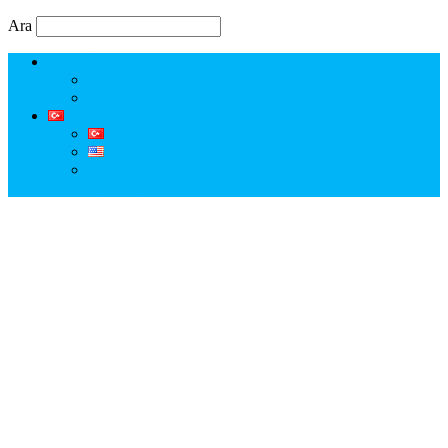
Ara
Erkut Özen Kimdir?
Erkut Özen ile Keşfet
Profesyonel Turist Rehberi Erkut Özen
Istanbul Tour Guide | Licensed Professional Guide with
Erkut Özen