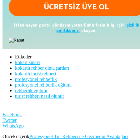
İstenmeyen posta göndermiyoruz!Daha fazla bilgi için
gizlilik
politikamızı
okuyun.
Etiketler
kokart sınavı
kokartlı rehber olma şartları
kokartlı turist rehberi
profesyonel rehberlik
profesyonel rehberlik eğitimi
rehberlik eğitimi
turist rehberi nasıl olunur
Facebook
Twitter
WhatsApp
Önceki İçerik
Profesyonel Tur Rehberi ile Gezmenin Avantajları