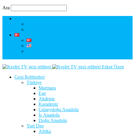
Ara
Erkut Özen Kimdir?
Erkut Özen ile Keşfet
Profesyonel Turist Rehberi Erkut Özen
Istanbul Tour Guide | Licensed Professional Guide with
Erkut Özen
Erkut Özen
Gezi Rehberleri
Türkiye
Marmara
Ege
Akdeniz
Karadeniz
Güneydoğu Anadolu
İç Anadolu
Doğu Anadolu
Yurt Dışı
Afrika