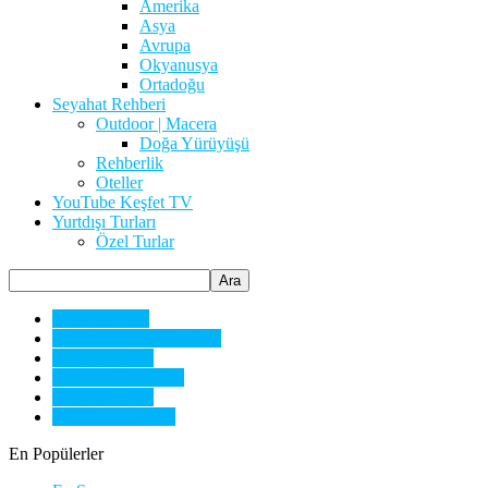
Amerika
Asya
Avrupa
Okyanusya
Ortadoğu
Seyahat Rehberi
Outdoor | Macera
Doğa Yürüyüşü
Rehberlik
Oteller
YouTube Keşfet TV
Yurtdışı Turları
Özel Turlar
Doğa Sporları
Doğa Yürüyüşü Rotaları
Kamp Alanları
Kamp Malzemeleri
Macera Turları
Overland Rehberi
En Popülerler