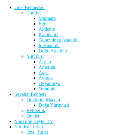
Gezi Rehberleri
Türkiye
Marmara
Ege
Akdeniz
Karadeniz
Güneydoğu Anadolu
İç Anadolu
Doğu Anadolu
Yurt Dışı
Afrika
Amerika
Asya
Avrupa
Okyanusya
Ortadoğu
Seyahat Rehberi
Outdoor | Macera
Doğa Yürüyüşü
Rehberlik
Oteller
YouTube Keşfet TV
Yurtdışı Turları
Özel Turlar