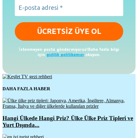
İstenmeyen posta göndermiyoruz!Daha fazla bilgi
için
gizlilik politikamızı
okuyun.
DAHA FAZLA HABER
Hangi Ülkede Hangi Priz? Ülke Ülke Priz Tipleri ve
Yurt Dışında...