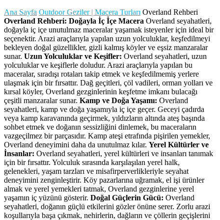
Ana Sayfa
Outdoor Geziler | Macera Turları
Overland Rehberi
Overland Rehberi: Doğayla İç İçe Macera
Overland seyahatleri,
doğayla iç içe unutulmaz maceralar yaşamak isteyenler için ideal bir
seçenektir. Arazi araçlarıyla yapılan uzun yolculuklar, keşfedilmeyi
bekleyen doğal güzellikler, gizli kalmış köyler ve eşsiz manzaralar
sunar.
Uzun Yolculuklar ve Keşifler:
Overland seyahatleri, uzun
yolculuklar ve keşiflerle doludur. Arazi araçlarıyla yapılan bu
maceralar, sıradışı rotaları takip etmek ve keşfedilmemiş yerlere
ulaşmak için bir fırsattır. Dağ geçitleri, çöl vadileri, orman yolları ve
kırsal köyler, Overland gezginlerinin keşfetme imkanı bulacağı
çeşitli manzaralar sunar.
Kamp ve Doğa Yaşamı:
Overland
seyahatleri, kamp ve doğa yaşamıyla iç içe geçer. Geceyi çadırda
veya kamp karavanında geçirmek, yıldızların altında ateş başında
sohbet etmek ve doğanın sessizliğini dinlemek, bu maceraların
vazgeçilmez bir parçasıdır. Kamp ateşi etrafında pişirilen yemekler,
Overland deneyimini daha da unutulmaz kılar.
Yerel Kültürler ve
İnsanlar:
Overland seyahatleri, yerel kültürleri ve insanları tanımak
için bir fırsattır. Yolculuk sırasında karşılaşılan yerel halk,
gelenekleri, yaşam tarzları ve misafirperverlikleriyle seyahat
deneyimini zenginleştirir. Köy pazarlarına uğramak, el işi ürünler
almak ve yerel yemekleri tatmak, Overland gezginlerine yerel
yaşamın iç yüzünü gösterir.
Doğal Güçlerin Gücü:
Overland
seyahatleri, doğanın güçlü etkilerini gözler önüne serer. Zorlu arazi
koşullarıyla başa çıkmak, nehirlerin, dağların ve çöllerin geçişlerini