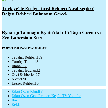
Türkiye’de En İyi Turist Rehberi Nasıl Seçilir?
Doğru Rehberi Bulmanın Gerçek...
Ryoan-ji Tapınağı: Kyoto’daki 15 Taşın Gizemi ve
Zen Bahçesinin Sırrı
POPÜLER KATEGORİLER
Seyahat Rehberi
109
Yurtdışı Turları
48
İstanbul
33
Seyahat İpuçları
32
Gezi Rehberleri
27
Aktüel
20
Lezzet Rehberi
15
Erkut Özen Kimdir?
Erkut Özen Gezi Rehberi Keşfet TV Youtube
Basın
Reklam