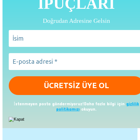
İPUÇLARI
Doğrudan Adresine Gelsin
İstenmeyen posta göndermiyoruz!Daha fazla bilgi için
gizlilik
politikamızı
okuyun.