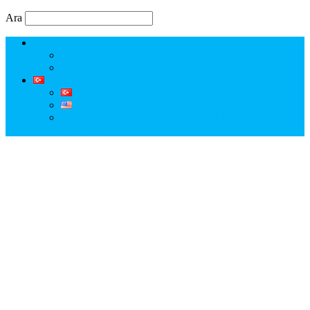
Ara
Erkut Özen Kimdir?
Erkut Özen ile Keşfet
Profesyonel Turist Rehberi Erkut Özen
Istanbul Tour Guide | Licensed Professional Guide with
Erkut Özen