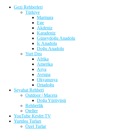
Gezi Rehberleri
Türkiye
Marmara
Ege
Akdeniz
Karadeniz
Güneydoğu Anadolu
İç Anadolu
Doğu Anadolu
Yurt Dışı
Afrika
Amerika
Asya
Avrupa
Okyanusya
Ortadoğu
Seyahat Rehberi
Outdoor | Macera
Doğa Yürüyüşü
Rehberlik
Oteller
YouTube Keşfet TV
Yurtdışı Turları
Özel Turlar