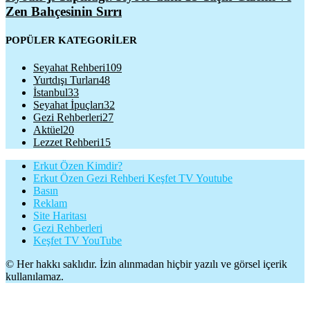
Zen Bahçesinin Sırrı
POPÜLER KATEGORİLER
Seyahat Rehberi
109
Yurtdışı Turları
48
İstanbul
33
Seyahat İpuçları
32
Gezi Rehberleri
27
Aktüel
20
Lezzet Rehberi
15
Erkut Özen Kimdir?
Erkut Özen Gezi Rehberi Keşfet TV Youtube
Basın
Reklam
Site Haritası
Gezi Rehberleri
Keşfet TV YouTube
© Her hakkı saklıdır. İzin alınmadan hiçbir yazılı ve görsel içerik
kullanılamaz.