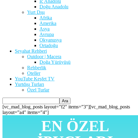
İç Anadolu
Doğu Anadolu
Yurt Dışı
Afrika
Amerika
Asya
Avrupa
Okyanusya
Ortadoğu
Seyahat Rehberi
Outdoor | Macera
Doğa Yürüyüşü
Rehberlik
Oteller
YouTube Keşfet TV
Yurtdışı Turları
Özel Turlar
[vc_mad_blog_posts layout=”f2″ items=”3″][vc_mad_blog_posts
layout=”a4″ items=”4″]
EN ÖZEL