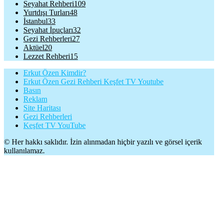
Seyahat Rehberi
109
Yurtdışı Turları
48
İstanbul
33
Seyahat İpuçları
32
Gezi Rehberleri
27
Aktüel
20
Lezzet Rehberi
15
Erkut Özen Kimdir?
Erkut Özen Gezi Rehberi Keşfet TV Youtube
Basın
Reklam
Site Haritası
Gezi Rehberleri
Keşfet TV YouTube
© Her hakkı saklıdır. İzin alınmadan hiçbir yazılı ve görsel içerik
kullanılamaz.