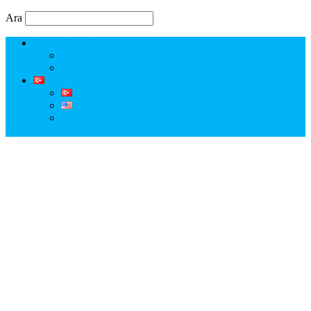
Ara
Erkut Özen Kimdir?
Erkut Özen ile Keşfet
Profesyonel Turist Rehberi Erkut Özen
Istanbul Tour Guide | Licensed Professional Guide with
Erkut Özen