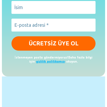
İstenmeyen posta göndermiyoruz!Daha fazla bilgi
için
gizlilik politikamızı
okuyun.