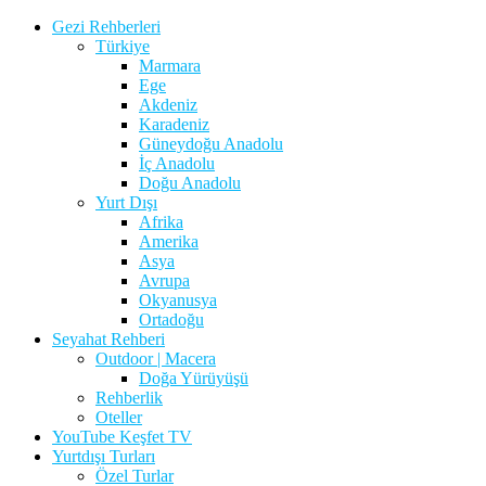
Gezi Rehberleri
Türkiye
Marmara
Ege
Akdeniz
Karadeniz
Güneydoğu Anadolu
İç Anadolu
Doğu Anadolu
Yurt Dışı
Afrika
Amerika
Asya
Avrupa
Okyanusya
Ortadoğu
Seyahat Rehberi
Outdoor | Macera
Doğa Yürüyüşü
Rehberlik
Oteller
YouTube Keşfet TV
Yurtdışı Turları
Özel Turlar