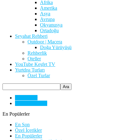
Afrika
Amerika
Asya
Avrupa
Okyanusya
Ortadoğu
Seyahat Rehberi
Outdoor | Macera
Doğa Yürüyüşü
Rehberlik
Oteller
YouTube Keşfet TV
Yurtdışı Turları
Özel Turlar
Özel Turlar
VIP Deneyimler
En Popülerler
En Son
Özel İçerikler
En Popülerler