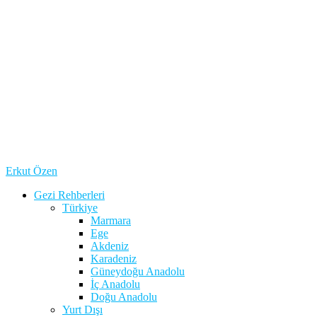
Erkut Özen
Gezi Rehberleri
Türkiye
Marmara
Ege
Akdeniz
Karadeniz
Güneydoğu Anadolu
İç Anadolu
Doğu Anadolu
Yurt Dışı