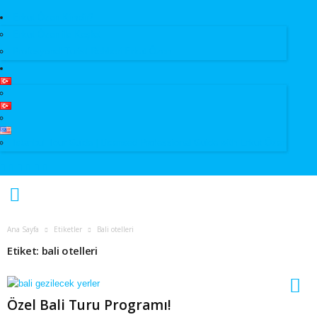
Erkut Özen Kimdir?
Erkut Özen ile Keşfet
Profesyonel Turist Rehberi Erkut Özen
Istanbul Tour Guide | Licensed Professional Guide with Erkut Özen
Ana Sayfa
Etiketler
Bali otelleri
Etiket: bali otelleri
Özel Bali Turu Programı!