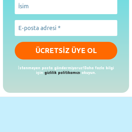
İstenmeyen posta göndermiyoruz!Daha fazla bilgi
için
gizlilik politikamızı
okuyun.