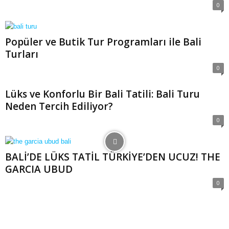
0
Popüler ve Butik Tur Programları ile Bali
Turları
E
0
r
k
Lüks ve Konforlu Bir Bali Tatili: Bali Turu
u
Neden Tercih Ediliyor?
t
Ö
0
z
e
n
BALİ’DE LÜKS TATİL TÜRKİYE’DEN UCUZ! THE
GARCIA UBUD
0