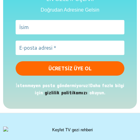
Doğrudan Adresine Gelsin
İstenmeyen posta göndermiyoruz!Daha fazla bilgi
için
gizlilik politikamızı
okuyun.