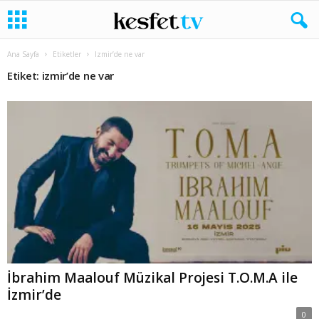
Ana Sayfa
Etiketler
Izmir’de ne var
Etiket: izmir’de ne var
İbrahim Maalouf Müzikal Projesi T.O.M.A ile
İzmir’de
0