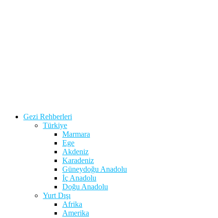
Gezi Rehberleri
Türkiye
Marmara
Ege
Akdeniz
Karadeniz
Güneydoğu Anadolu
İç Anadolu
Doğu Anadolu
Yurt Dışı
Afrika
Amerika