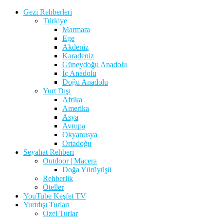
Gezi Rehberleri
Türkiye
Marmara
Ege
Akdeniz
Karadeniz
Güneydoğu Anadolu
İç Anadolu
Doğu Anadolu
Yurt Dışı
Afrika
Amerika
Asya
Avrupa
Okyanusya
Ortadoğu
Seyahat Rehberi
Outdoor | Macera
Doğa Yürüyüşü
Rehberlik
Oteller
YouTube Keşfet TV
Yurtdışı Turları
Özel Turlar