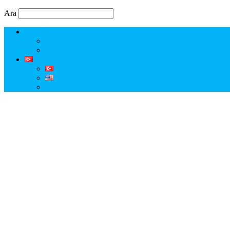
Ara
Erkut Özen Kimdir?
Erkut Özen ile Keşfet
Profesyonel Turist Rehberi Erkut Özen
Istanbul Tour Guide | Licensed Professional Guide with