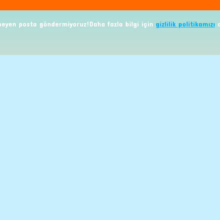
eyen posta göndermiyoruz!Daha fazla bilgi için
gizlilik politikamızı
o