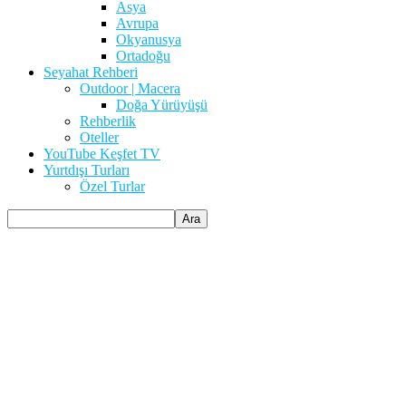
Asya
Avrupa
Okyanusya
Ortadoğu
Seyahat Rehberi
Outdoor | Macera
Doğa Yürüyüşü
Rehberlik
Oteller
YouTube Keşfet TV
Yurtdışı Turları
Özel Turlar