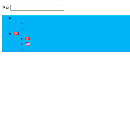
Ara
Erkut Özen Kimdir?
Erkut Özen ile Keşfet
Profesyonel Turist Rehberi Erkut Özen
Istanbul Tour Guide | Licensed Professional Guide with