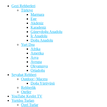
Gezi Rehberleri
Türkiye
Marmara
Ege
Akdeniz
Karadeniz
Güneydoğu Anadolu
İç Anadolu
Doğu Anadolu
Yurt Dışı
Afrika
Amerika
Asya
Avrupa
Okyanusya
Ortadoğu
Seyahat Rehberi
Outdoor | Macera
Doğa Yürüyüşü
Rehberlik
Oteller
YouTube Keşfet TV
Yurtdışı Turları
Özel Turlar