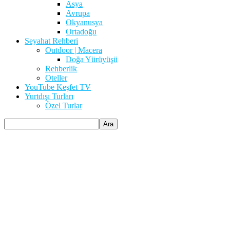
Asya
Avrupa
Okyanusya
Ortadoğu
Seyahat Rehberi
Outdoor | Macera
Doğa Yürüyüşü
Rehberlik
Oteller
YouTube Keşfet TV
Yurtdışı Turları
Özel Turlar