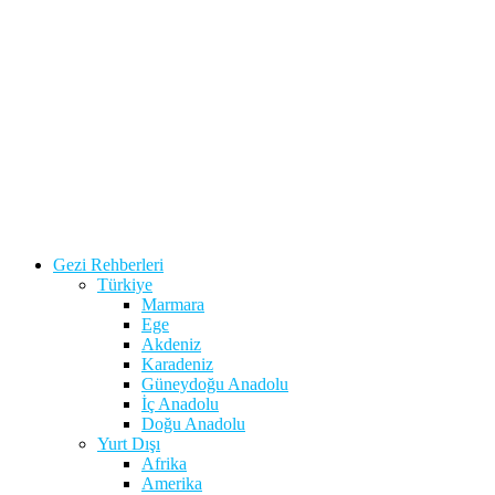
Gezi Rehberleri
Türkiye
Marmara
Ege
Akdeniz
Karadeniz
Güneydoğu Anadolu
İç Anadolu
Doğu Anadolu
Yurt Dışı
Afrika
Amerika