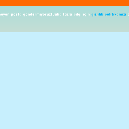
eyen posta göndermiyoruz!Daha fazla bilgi için
gizlilik politikamızı
o