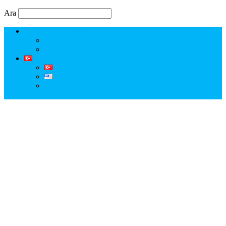
Ara
Erkut Özen Kimdir?
Erkut Özen ile Keşfet
Profesyonel Turist Rehberi Erkut Özen
Istanbul Tour Guide | Licensed Professional Guide with
Erkut Özen