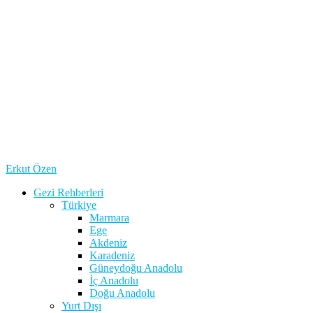
Erkut Özen
Gezi Rehberleri
Türkiye
Marmara
Ege
Akdeniz
Karadeniz
Güneydoğu Anadolu
İç Anadolu
Doğu Anadolu
Yurt Dışı