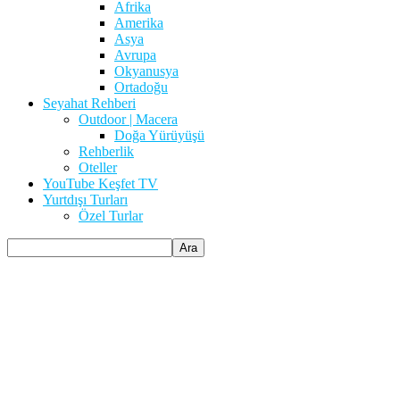
Afrika
Amerika
Asya
Avrupa
Okyanusya
Ortadoğu
Seyahat Rehberi
Outdoor | Macera
Doğa Yürüyüşü
Rehberlik
Oteller
YouTube Keşfet TV
Yurtdışı Turları
Özel Turlar