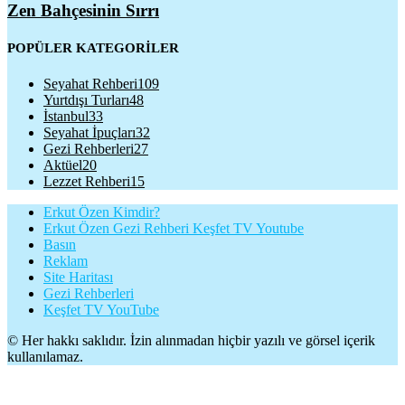
Zen Bahçesinin Sırrı
POPÜLER KATEGORİLER
Seyahat Rehberi
109
Yurtdışı Turları
48
İstanbul
33
Seyahat İpuçları
32
Gezi Rehberleri
27
Aktüel
20
Lezzet Rehberi
15
Erkut Özen Kimdir?
Erkut Özen Gezi Rehberi Keşfet TV Youtube
Basın
Reklam
Site Haritası
Gezi Rehberleri
Keşfet TV YouTube
© Her hakkı saklıdır. İzin alınmadan hiçbir yazılı ve görsel içerik
kullanılamaz.