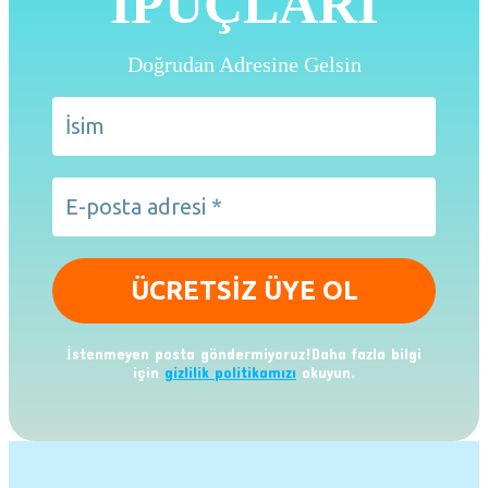
İPUÇLARI
Doğrudan Adresine Gelsin
İstenmeyen posta göndermiyoruz!Daha fazla bilgi
için
gizlilik politikamızı
okuyun.