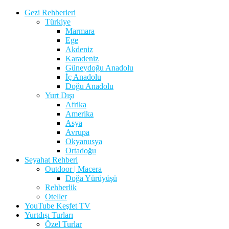
Gezi Rehberleri
Türkiye
Marmara
Ege
Akdeniz
Karadeniz
Güneydoğu Anadolu
İç Anadolu
Doğu Anadolu
Yurt Dışı
Afrika
Amerika
Asya
Avrupa
Okyanusya
Ortadoğu
Seyahat Rehberi
Outdoor | Macera
Doğa Yürüyüşü
Rehberlik
Oteller
YouTube Keşfet TV
Yurtdışı Turları
Özel Turlar