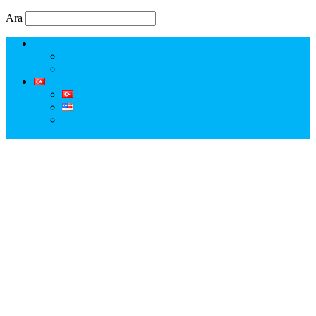
Ara
Erkut Özen Kimdir?
Erkut Özen ile Keşfet
Profesyonel Turist Rehberi Erkut Özen
Istanbul Tour Guide | Licensed Professional Guide with
Erkut Özen