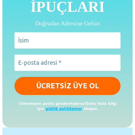
İPUÇLARI
Doğrudan Adresine Gelsin
İstenmeyen posta göndermiyoruz!Daha fazla bilgi
için
gizlilik politikamızı
okuyun.