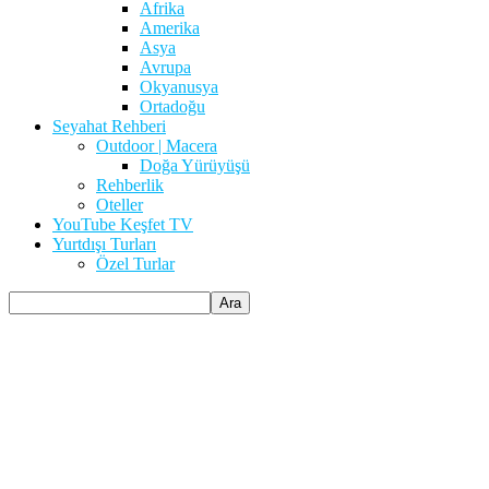
Afrika
Amerika
Asya
Avrupa
Okyanusya
Ortadoğu
Seyahat Rehberi
Outdoor | Macera
Doğa Yürüyüşü
Rehberlik
Oteller
YouTube Keşfet TV
Yurtdışı Turları
Özel Turlar