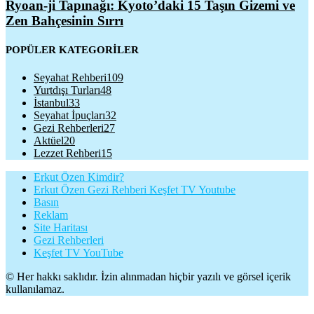
Ryoan-ji Tapınağı: Kyoto’daki 15 Taşın Gizemi ve
Zen Bahçesinin Sırrı
POPÜLER KATEGORİLER
Seyahat Rehberi
109
Yurtdışı Turları
48
İstanbul
33
Seyahat İpuçları
32
Gezi Rehberleri
27
Aktüel
20
Lezzet Rehberi
15
Erkut Özen Kimdir?
Erkut Özen Gezi Rehberi Keşfet TV Youtube
Basın
Reklam
Site Haritası
Gezi Rehberleri
Keşfet TV YouTube
© Her hakkı saklıdır. İzin alınmadan hiçbir yazılı ve görsel içerik
kullanılamaz.