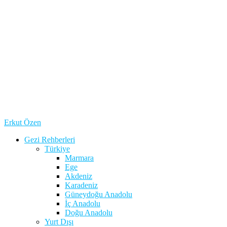
Erkut Özen
Gezi Rehberleri
Türkiye
Marmara
Ege
Akdeniz
Karadeniz
Güneydoğu Anadolu
İç Anadolu
Doğu Anadolu
Yurt Dışı