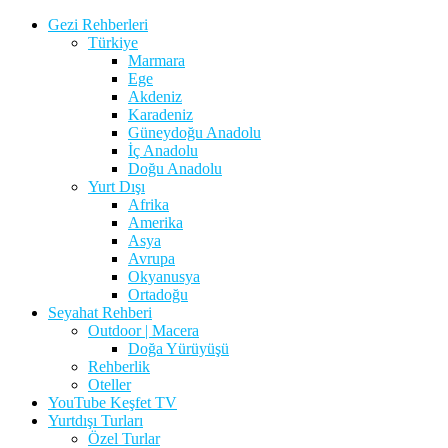
Gezi Rehberleri
Türkiye
Marmara
Ege
Akdeniz
Karadeniz
Güneydoğu Anadolu
İç Anadolu
Doğu Anadolu
Yurt Dışı
Afrika
Amerika
Asya
Avrupa
Okyanusya
Ortadoğu
Seyahat Rehberi
Outdoor | Macera
Doğa Yürüyüşü
Rehberlik
Oteller
YouTube Keşfet TV
Yurtdışı Turları
Özel Turlar