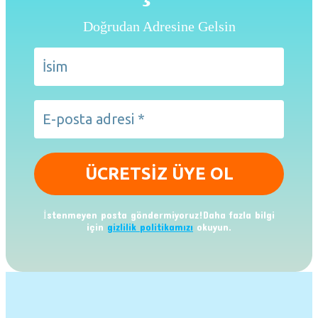
Doğrudan Adresine Gelsin
İstenmeyen posta göndermiyoruz!Daha fazla bilgi
için
gizlilik politikamızı
okuyun.