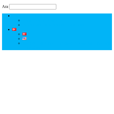
Ara
Erkut Özen Kimdir?
Erkut Özen ile Keşfet
Profesyonel Turist Rehberi Erkut Özen
Istanbul Tour Guide | Licensed Professional Guide with
Erkut Özen