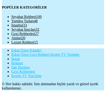
POPÜLER KATEGORİLER
Seyahat Rehberi
109
Yurtdışı Turları
48
İstanbul
33
Seyahat İpuçları
32
Gezi Rehberleri
27
Aktüel
20
Lezzet Rehberi
15
Erkut Özen Kimdir?
Erkut Özen Gezi Rehberi Keşfet TV Youtube
Basın
Reklam
Site Haritası
Gezi Rehberleri
Keşfet TV YouTube
© Her hakkı saklıdır. İzin alınmadan hiçbir yazılı ve görsel içerik
kullanılamaz.