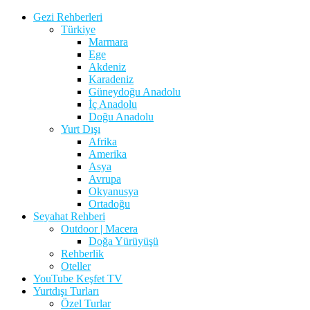
Gezi Rehberleri
Türkiye
Marmara
Ege
Akdeniz
Karadeniz
Güneydoğu Anadolu
İç Anadolu
Doğu Anadolu
Yurt Dışı
Afrika
Amerika
Asya
Avrupa
Okyanusya
Ortadoğu
Seyahat Rehberi
Outdoor | Macera
Doğa Yürüyüşü
Rehberlik
Oteller
YouTube Keşfet TV
Yurtdışı Turları
Özel Turlar