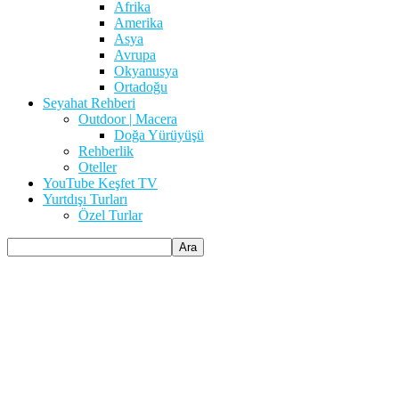
Afrika
Amerika
Asya
Avrupa
Okyanusya
Ortadoğu
Seyahat Rehberi
Outdoor | Macera
Doğa Yürüyüşü
Rehberlik
Oteller
YouTube Keşfet TV
Yurtdışı Turları
Özel Turlar