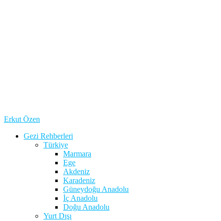
Erkut Özen
Gezi Rehberleri
Türkiye
Marmara
Ege
Akdeniz
Karadeniz
Güneydoğu Anadolu
İç Anadolu
Doğu Anadolu
Yurt Dışı