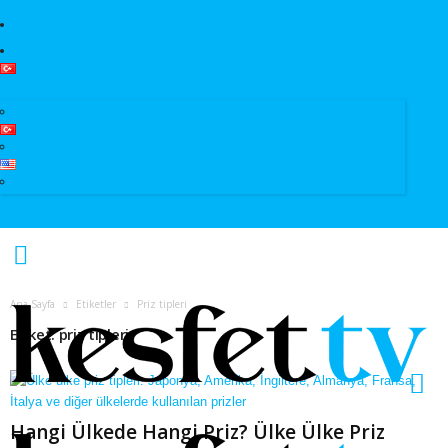
Erkut Özen Kimdir?
Istanbul Tour Guide | Licensed Professional Guide with Erkut Özen
Ana Sayfa
Etiketler
Priz tipleri
Etiket: priz tipleri
Hangi Ülkede Hangi Priz? Ülke Ülke Priz