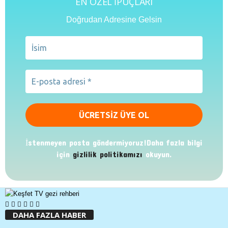
EN ÖZEL İPUÇLARI
Doğrudan Adresine Gelsin
İstenmeyen posta göndermiyoruz!Daha fazla bilgi
için
gizlilik politikamızı
okuyun.
DAHA FAZLA HABER