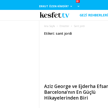
ERKUT ÖZEN KIMDIR?
GEZI REHBERLER
E
r
Ana Sayfa
Etiketler
Sant jordi
Etiket: sant jordi
k
u
t
Ö
z
Aziz George ve Ejderha Efsan
e
Barcelona’nın En Güçlü
Hikayelerinden Biri
n