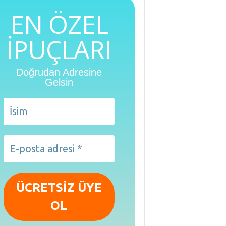
EN ÖZEL
İPUÇLARI
Doğrudan Adresine
Gelsin