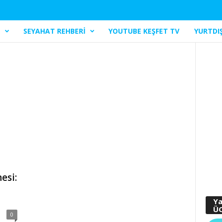
I
SEYAHAT REHBERI
YOUTUBE KEŞFET TV
YURTDIŞ
esi:
Ya
ÜC
0