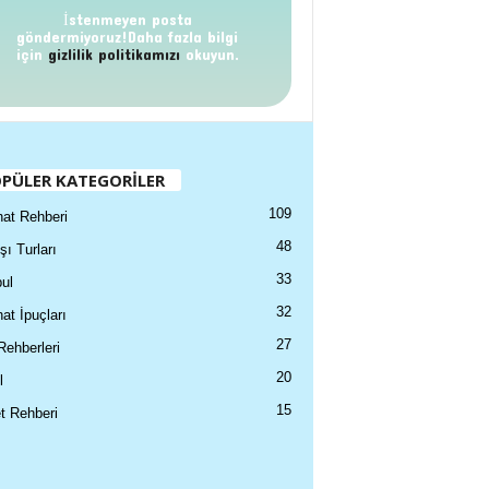
İstenmeyen posta
göndermiyoruz!Daha fazla bilgi
için
gizlilik politikamızı
okuyun.
PÜLER KATEGORİLER
109
at Rehberi
48
şı Turları
33
ul
32
at İpuçları
27
Rehberleri
20
l
15
t Rehberi