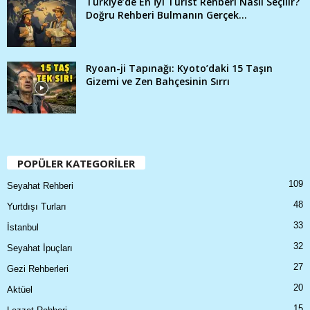
Türkiye’de En İyi Turist Rehberi Nasıl Seçilir?
Doğru Rehberi Bulmanın Gerçek...
Ryoan-ji Tapınağı: Kyoto’daki 15 Taşın
Gizemi ve Zen Bahçesinin Sırrı
POPÜLER KATEGORİLER
109
Seyahat Rehberi
48
Yurtdışı Turları
33
İstanbul
32
Seyahat İpuçları
27
Gezi Rehberleri
20
Aktüel
15