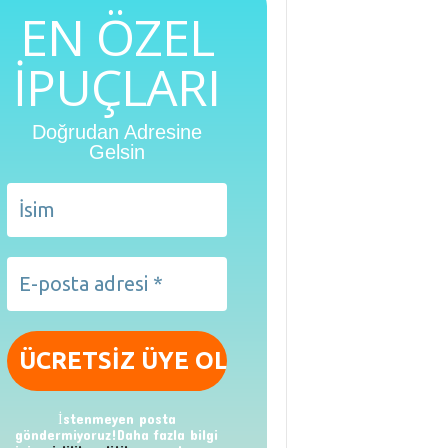
EN ÖZEL
İPUÇLARI
Doğrudan Adresine
Gelsin
İstenmeyen posta
göndermiyoruz!Daha fazla bilgi