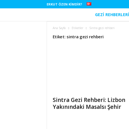
ERKUT ÖZEN KIMDIR?
GEZI REHBERLER
E
r
Ana Sayfa
Etiketler
Sintra gezi rehberi
Etiket: sintra gezi rehberi
k
u
t
Ö
z
Sintra Gezi Rehberi: Lizbon
e
Yakınındaki Masalsı Şehir
n