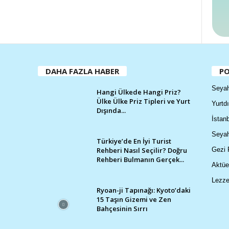
DAHA FAZLA HABER
PO
Seyah
Hangi Ülkede Hangi Priz?
Ülke Ülke Priz Tipleri ve Yurt
Yurtdı
Dışında...
İstanb
Seyah
Türkiye’de En İyi Turist
Rehberi Nasıl Seçilir? Doğru
Gezi 
Rehberi Bulmanın Gerçek...
Aktüe
Lezze
Ryoan-ji Tapınağı: Kyoto’daki
15 Taşın Gizemi ve Zen
Bahçesinin Sırrı