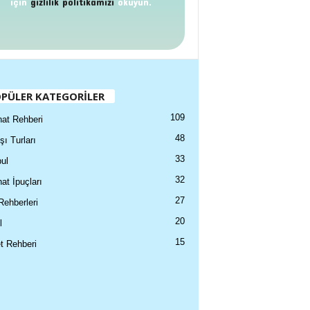
için
gizlilik politikamızı
okuyun.
PÜLER KATEGORİLER
109
at Rehberi
48
şı Turları
33
ul
32
at İpuçları
27
Rehberleri
20
l
15
t Rehberi