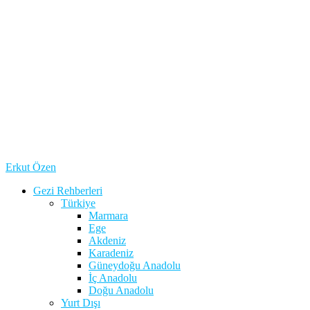
Erkut Özen
Gezi Rehberleri
Türkiye
Marmara
Ege
Akdeniz
Karadeniz
Güneydoğu Anadolu
İç Anadolu
Doğu Anadolu
Yurt Dışı