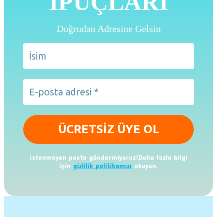
İPUÇLARI
Doğrudan Adresine Gelsin
İstenmeyen posta göndermiyoruz!Daha fazla bilgi
için
gizlilik politikamızı
okuyun.