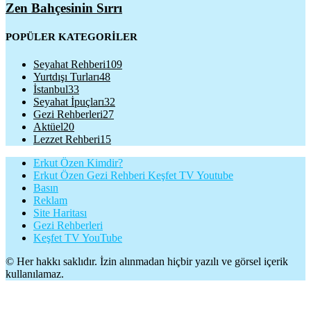
Zen Bahçesinin Sırrı
POPÜLER KATEGORİLER
Seyahat Rehberi
109
Yurtdışı Turları
48
İstanbul
33
Seyahat İpuçları
32
Gezi Rehberleri
27
Aktüel
20
Lezzet Rehberi
15
Erkut Özen Kimdir?
Erkut Özen Gezi Rehberi Keşfet TV Youtube
Basın
Reklam
Site Haritası
Gezi Rehberleri
Keşfet TV YouTube
© Her hakkı saklıdır. İzin alınmadan hiçbir yazılı ve görsel içerik
kullanılamaz.