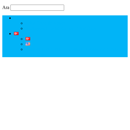
Ara
Erkut Özen Kimdir?
Erkut Özen ile Keşfet
Profesyonel Turist Rehberi Erkut Özen
Istanbul Tour Guide | Licensed Professional Guide with
Erkut Özen