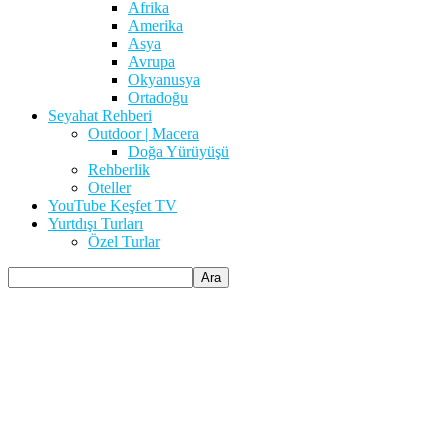
Afrika
Amerika
Asya
Avrupa
Okyanusya
Ortadoğu
Seyahat Rehberi
Outdoor | Macera
Doğa Yürüyüşü
Rehberlik
Oteller
YouTube Keşfet TV
Yurtdışı Turları
Özel Turlar