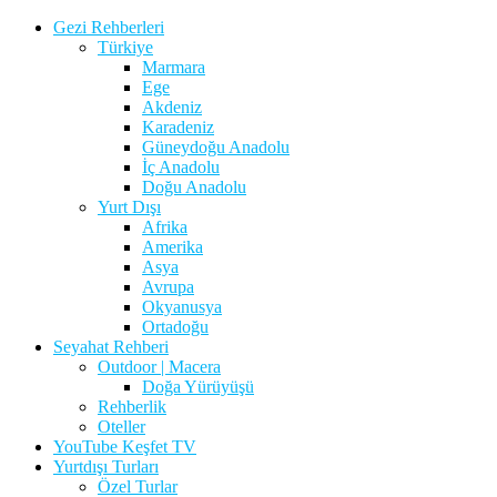
Gezi Rehberleri
Türkiye
Marmara
Ege
Akdeniz
Karadeniz
Güneydoğu Anadolu
İç Anadolu
Doğu Anadolu
Yurt Dışı
Afrika
Amerika
Asya
Avrupa
Okyanusya
Ortadoğu
Seyahat Rehberi
Outdoor | Macera
Doğa Yürüyüşü
Rehberlik
Oteller
YouTube Keşfet TV
Yurtdışı Turları
Özel Turlar