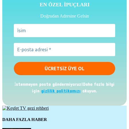
EN ÖZEL İPUÇLARI
Doğrudan Adresine Gelsin
İstenmeyen posta göndermiyoruz!Daha fazla bilgi
için
gizlilik politikamızı
okuyun.
DAHA FAZLA HABER