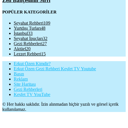
Zen Bahçesinin Sırrı
POPÜLER KATEGORİLER
Seyahat Rehberi
109
Yurtdışı Turları
48
İstanbul
33
Seyahat İpuçları
32
Gezi Rehberleri
27
Aktüel
20
Lezzet Rehberi
15
Erkut Özen Kimdir?
Erkut Özen Gezi Rehberi Keşfet TV Youtube
Basın
Reklam
Site Haritası
Gezi Rehberleri
Keşfet TV YouTube
© Her hakkı saklıdır. İzin alınmadan hiçbir yazılı ve görsel içerik
kullanılamaz.