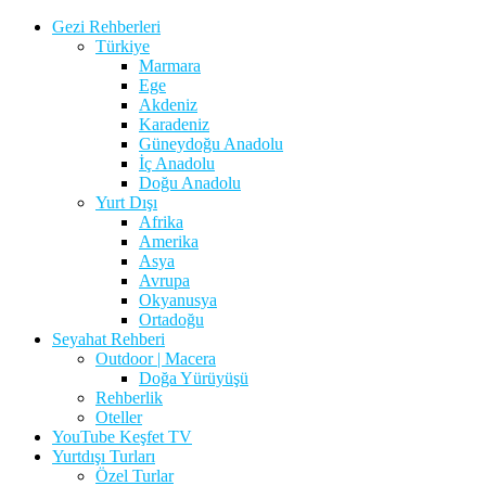
Gezi Rehberleri
Türkiye
Marmara
Ege
Akdeniz
Karadeniz
Güneydoğu Anadolu
İç Anadolu
Doğu Anadolu
Yurt Dışı
Afrika
Amerika
Asya
Avrupa
Okyanusya
Ortadoğu
Seyahat Rehberi
Outdoor | Macera
Doğa Yürüyüşü
Rehberlik
Oteller
YouTube Keşfet TV
Yurtdışı Turları
Özel Turlar