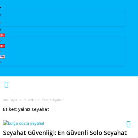
Erkut Özen Kimdir?
Erkut Özen ile Keşfet
Profesyonel Turist Rehberi Erkut Özen
Istanbul Tour Guide | Licensed Professional Guide with Erkut Özen
Ana Sayfa
Etiketler
Yalnız seyahat
Etiket: yalnız seyahat
Seyahat Güvenliği: En Güvenli Solo Seyahat