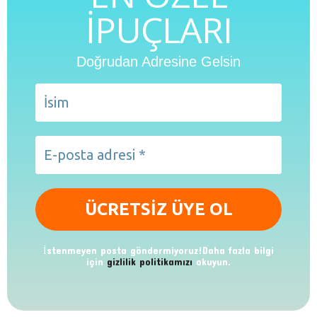
İPUÇLARI
Doğrudan Adresine Gelsin
İstenmeyen posta göndermiyoruz!Daha fazla bilgi
için
gizlilik politikamızı
okuyun.