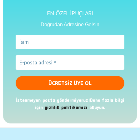
EN ÖZEL İPUÇLARI
Doğrudan Adresine Gelsin
İstenmeyen posta göndermiyoruz!Daha fazla bilgi
için
gizlilik politikamızı
okuyun.