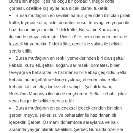
Bursa’nın İnegöl ilçesine özgü bir çorbadır. İnegöl köfte
çorbası, özellikle kış aylarında sıcak olarak tüketilir.
Bursa mutfağının en sevilen hamur işlerinden biri olan pideli
köfte, kıymalı köfte, pide, domates sosu, tereyağı ve yoğurt ile
hazırlanan bir yemektir. Pideli köfte, Bursa’nın Karacabey
ilçesinde ortaya çıkmıştır. Pideli köfte, hem doyurucu hem de
lezzetli bir yemektir. Pideli köfte, genellikle salata ile birlikte
servis edilir.
Bursa mutfağının en renkli yemeklerinden biri olan şeftali
kebabı, kuzu eti, şeftali, soğan, sarımsak, domates, biber,
tereyağı ve baharatlar ile hazırlanan bir kebap çeşididir. Şeftali
kebabı, adını şeftali şeklinde oyulmuş etlerden alır. Şeftali
kebabı, tatlı ve ekşi bir lezzete sahiptir. Şeftali kebabı,
Bursa’nın Mudanya ilçesinde meşhurdur. Şeftali kebabı, pilav
veya bulgur ile birlikte servis edilir.
Bursa mutfağının en geleneksel içeceklerinden biri olan
şerbet, meyve, şeker, su ve baharatlar ile hazırlanan bir
içecektir. Şerbet, Osmanlı döneminde saraylarda ve halk
arasında yaygın olarak tüketilirdi. Şerbet, Bursa’da özellikle