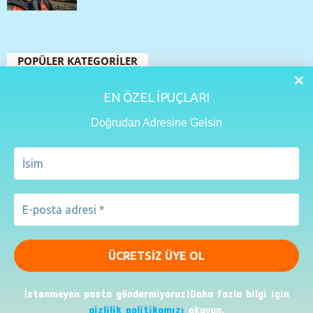
POPÜLER KATEGORİLER
109
Seyahat Rehberi
EN ÖZEL İPUÇLARI
48
Yurtdışı Turları
Doğrudan Adresine Gelsin
33
İstanbul
32
Seyahat İpuçları
27
Gezi Rehberleri
20
Aktüel
15
Lezzet Rehberi
Erkut Özen Kimdir?
Erkut Özen Gezi Rehberi Keşfet TV Youtube
Basın
İstenmeyen posta göndermiyoruz!Daha fazla bilgi için
Reklam
Site Haritası
Gezi Rehberleri
Keşfet TV YouTube
gizlilik politikamızı
okuyun.