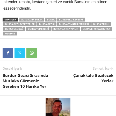
İskender kebabı, kestane şekeri ve cantık Bursa’nın en bilinen
lezzetlerindendir.
ETIKETLER
ADIM ADIM BURSA
BURSA
BURSA GEZI REHBERI
BURSA GEZILECEK YERLER
BURSA GEZISI
BURSA OSMANLI ESERLERI
BURSA TARIHI
BURSA ULUDAĞ
BURSA YEMEKLERI
BURSA'DA NE YAPILIR
OSMANLI MIRASI BURSA
ULUDAĞ
Önceki İçerik
Sonraki İçerik
Burdur Gezisi Sırasında
Çanakkale Gezilecek
Mutlaka Görmeniz
Yerler
Gereken 10 Harika Yer