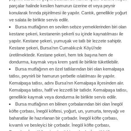
parçalar halinde kesilen hamurun üzerine et veya peynir
konularak fırında pişirilmesi ile yapılır. Cantık, genellikle yoğurt
ve salata ile birlikte servis edilir.
Bursa mutfağının en sevilen sebze yemeklerinden biri olan
kestane şekeri, kestanenin şekerli su içinde kaynatılması ile
yapılır. Kestane şekeri, yumuşak ve tatlı bir lezzete sahiptir.
Kestane şekeri, Bursa’nın Cumalıkızık Köyü’nde
üretilmektedir. Kestane şekeri, hem tek başına hem de
dondurma, kaymak veya krem şanti ile birlikte tüketilebilir.
Bursa mutfağının en özel tatlılarından biri olan kemalpaşa
tatlısı, peynirli bir hamurun şerbetle ıslatılması ile yapılır.
Kemalpaşa tatlısı, adını Bursa’nın Kemalpaşa ilçesinden alır.
Kemalpaşa tatlısı, hafif ve lezzetli bir tatlıdır. Kemalpaşa tatlısı,
genellikle kaymak veya dondurma ile birlikte servis edilir.
Bursa mutfağının en bilinen çorbalarından biri olan İnegöl
köfte çorbası, İnegöl köftesi, yoğurt, un, yumurta, tereyağı ve
baharatlar ile hazırlanan bir çorbadır. İnegöl köfte çorbası,
kıvamlı ve besleyici bir çorbadır. İnegöl köfte çorbası,