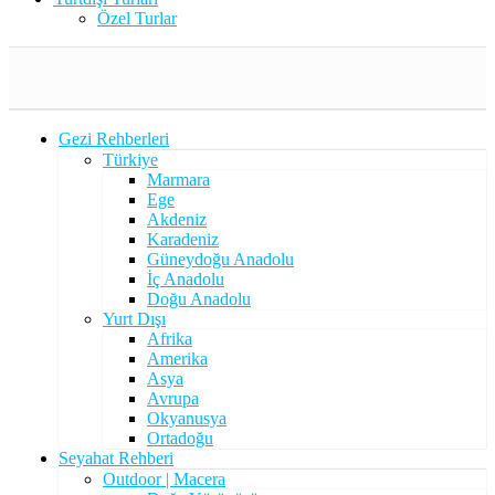
Özel Turlar
Gezi Rehberleri
Türkiye
Marmara
Ege
Akdeniz
Karadeniz
Güneydoğu Anadolu
İç Anadolu
Doğu Anadolu
Yurt Dışı
Afrika
Amerika
Asya
Avrupa
Okyanusya
Ortadoğu
Seyahat Rehberi
Outdoor | Macera