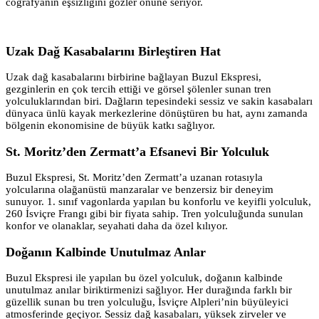
coğrafyanın eşsizliğini gözler önüne seriyor.
Uzak Dağ Kasabalarını Birleştiren Hat
Uzak dağ kasabalarını birbirine bağlayan Buzul Ekspresi,
gezginlerin en çok tercih ettiği ve görsel şölenler sunan tren
yolculuklarından biri. Dağların tepesindeki sessiz ve sakin kasabaları
dünyaca ünlü kayak merkezlerine dönüştüren bu hat, aynı zamanda
bölgenin ekonomisine de büyük katkı sağlıyor.
St. Moritz’den Zermatt’a Efsanevi Bir Yolculuk
Buzul Ekspresi, St. Moritz’den Zermatt’a uzanan rotasıyla
yolcularına olağanüstü manzaralar ve benzersiz bir deneyim
sunuyor. 1. sınıf vagonlarda yapılan bu konforlu ve keyifli yolculuk,
260 İsviçre Frangı gibi bir fiyata sahip. Tren yolculuğunda sunulan
konfor ve olanaklar, seyahati daha da özel kılıyor.
Doğanın Kalbinde Unutulmaz Anlar
Buzul Ekspresi ile yapılan bu özel yolculuk, doğanın kalbinde
unutulmaz anılar biriktirmenizi sağlıyor. Her durağında farklı bir
güzellik sunan bu tren yolculuğu, İsviçre Alpleri’nin büyüleyici
atmosferinde geçiyor. Sessiz dağ kasabaları, yüksek zirveler ve