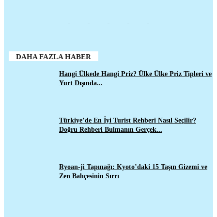
DAHA FAZLA HABER
Hangi Ülkede Hangi Priz? Ülke Ülke Priz Tipleri ve
Yurt Dışında...
Türkiye’de En İyi Turist Rehberi Nasıl Seçilir?
Doğru Rehberi Bulmanın Gerçek...
Ryoan-ji Tapınağı: Kyoto’daki 15 Taşın Gizemi ve
Zen Bahçesinin Sırrı