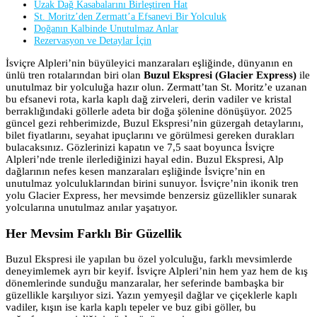
Uzak Dağ Kasabalarını Birleştiren Hat
St. Moritz’den Zermatt’a Efsanevi Bir Yolculuk
Doğanın Kalbinde Unutulmaz Anlar
Rezervasyon ve Detaylar İçin
İsviçre Alpleri’nin büyüleyici manzaraları eşliğinde, dünyanın en
ünlü tren rotalarından biri olan
Buzul Ekspresi (Glacier Express)
ile
unutulmaz bir yolculuğa hazır olun. Zermatt’tan St. Moritz’e uzanan
bu efsanevi rota, karla kaplı dağ zirveleri, derin vadiler ve kristal
berraklığındaki göllerle adeta bir doğa şölenine dönüşüyor. 2025
güncel gezi rehberimizde, Buzul Ekspresi’nin güzergah detaylarını,
bilet fiyatlarını, seyahat ipuçlarını ve görülmesi gereken durakları
bulacaksınız. Gözlerinizi kapatın ve 7,5 saat boyunca İsviçre
Alpleri’nde trenle ilerlediğinizi hayal edin. Buzul Ekspresi, Alp
dağlarının nefes kesen manzaraları eşliğinde İsviçre’nin en
unutulmaz yolculuklarından birini sunuyor. İsviçre’nin ikonik tren
yolu Glacier Express, her mevsimde benzersiz güzellikler sunarak
yolcularına unutulmaz anılar yaşatıyor.
Her Mevsim Farklı Bir Güzellik
Buzul Ekspresi ile yapılan bu özel yolculuğu, farklı mevsimlerde
deneyimlemek ayrı bir keyif. İsviçre Alpleri’nin hem yaz hem de kış
dönemlerinde sunduğu manzaralar, her seferinde bambaşka bir
güzellikle karşılıyor sizi. Yazın yemyeşil dağlar ve çiçeklerle kaplı
vadiler, kışın ise karla kaplı tepeler ve buz gibi göller, bu