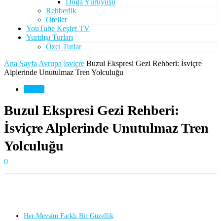
Doğa Yürüyüşü
Rehberlik
Oteller
YouTube Keşfet TV
Yurtdışı Turları
Özel Turlar
Ana Sayfa
Avrupa
İsviçre
Buzul Ekspresi Gezi Rehberi: İsviçre
Alplerinde Unutulmaz Tren Yolculuğu
İsviçre
Buzul Ekspresi Gezi Rehberi:
İsviçre Alplerinde Unutulmaz Tren
Yolculuğu
0
Her Mevsim Farklı Bir Güzellik