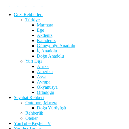
Gezi Rehberleri
Türkiye
Marmara
Ege
Akdeniz
Karadeniz
Güneydoğu Anadolu
İç Anadolu
Doğu Anadolu
Yurt Dışı
Afrika
Amerika
Asya
Avrupa
Okyanusya
Ortadoğu
Seyahat Rehberi
Outdoor | Macera
Doğa Yürüyüşü
Rehberlik
Oteller
YouTube Keşfet TV
Yurtdışı Turları