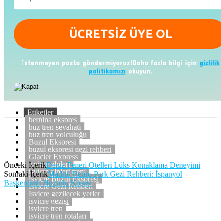
İstenmeyen posta göndermiyoruz!Daha fazla bilgi için
gizlilik
politikamızı
okuyun.
Etiketler
bernina ekspres
buz tren seyahati
buz tren yolculuğu
Buzul Ekspresi
buzul ekspresi gezi rehberi
Glacier Express
isviçre alpleri
Önceki İçerik
Deniz Feneri Otelleri Lüks Konaklama Deneyimi
isviçre alpleri treni
Sonraki İçerik
Madrid Retiro Park Gezi Rehberi: İspanyol
İsviçre Buzul Ekspresi
Başkentinin Huzurlu Köşesi
İsviçre Gezi Rehberi
İsviçre gezilecek yerler
isvicre gezisi
isviçre tren
isviçre tren rotaları