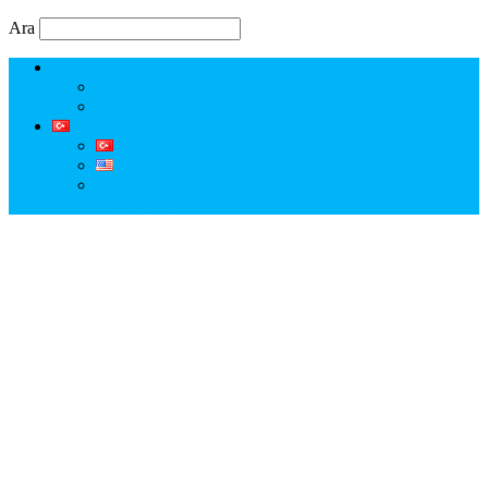
Ara
Erkut Özen Kimdir?
Erkut Özen ile Keşfet
Profesyonel Turist Rehberi Erkut Özen
Istanbul Tour Guide | Licensed Professional Guide with
Erkut Özen