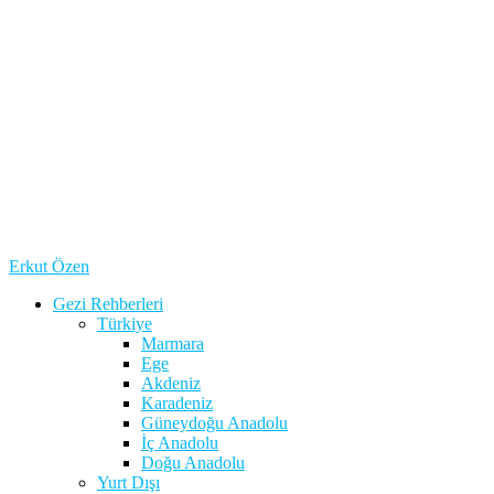
Erkut Özen
Gezi Rehberleri
Türkiye
Marmara
Ege
Akdeniz
Karadeniz
Güneydoğu Anadolu
İç Anadolu
Doğu Anadolu
Yurt Dışı