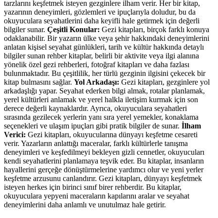
tarzlarını keşfetmek isteyen gezginlere ilham verir. Her bir kitap,
yazarının deneyimleri, gözlemleri ve ipuçlarıyla doludur, bu da
okuyuculara seyahatlerini daha keyifli hale getirmek için değerli
bilgiler sunar.
Çeşitli Konular:
Gezi kitapları, birçok farklı konuya
odaklanabilir. Bir yazarın ülke veya şehir hakkındaki deneyimlerini
anlatan kişisel seyahat günlükleri, tarih ve kültür hakkında detaylı
bilgiler sunan rehber kitaplar, belirli bir aktivite veya ilgi alanına
yönelik özel gezi rehberleri, fotoğraf kitapları ve daha fazlası
bulunmaktadır. Bu çeşitlilik, her türlü gezginin ilgisini çekecek bir
kitap bulmasını sağlar.
Yol Arkadaşı:
Gezi kitapları, gezginlere yol
arkadaşlığı yapar. Seyahat ederken bilgi almak, rotalar planlamak,
yerel kültürleri anlamak ve yerel halkla iletişim kurmak için son
derece değerli kaynaklardır. Ayrıca, okuyuculara seyahatleri
sırasında gezilecek yerlerin yanı sıra yerel yemekler, konaklama
seçenekleri ve ulaşım ipuçları gibi pratik bilgiler de sunar.
İlham
Verici:
Gezi kitapları, okuyucularına dünyayı keşfetme cesareti
verir. Yazarların anlattığı maceralar, farklı kültürlerle tanışma
deneyimleri ve keşfedilmeyi bekleyen gizli cennetler, okuyucuları
kendi seyahatlerini planlamaya teşvik eder. Bu kitaplar, insanların
hayallerini gerçeğe dönüştürmelerine yardımcı olur ve yeni yerler
keşfetme arzusunu canlandırır. Gezi kitapları, dünyayı keşfetmek
isteyen herkes için birinci sınıf birer rehberdir. Bu kitaplar,
okuyuculara yepyeni maceraların kapılarını aralar ve seyahat
deneyimlerini daha anlamlı ve unutulmaz hale getirir.