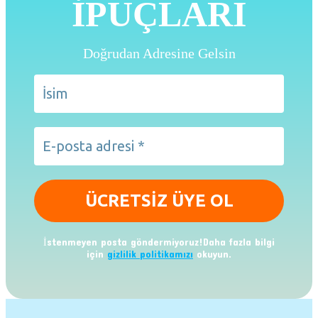
İPUÇLARI
Doğrudan Adresine Gelsin
İstenmeyen posta göndermiyoruz!Daha fazla bilgi
için
gizlilik politikamızı
okuyun.