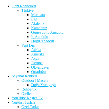
Gezi Rehberleri
Türkiye
Marmara
Ege
Akdeniz
Karadeniz
Güneydoğu Anadolu
İç Anadolu
Doğu Anadolu
Yurt Dışı
Afrika
Amerika
Asya
Avrupa
Okyanusya
Ortadoğu
Seyahat Rehberi
Outdoor | Macera
Doğa Yürüyüşü
Rehberlik
Oteller
YouTube Keşfet TV
Yurtdışı Turları
Özel Turlar