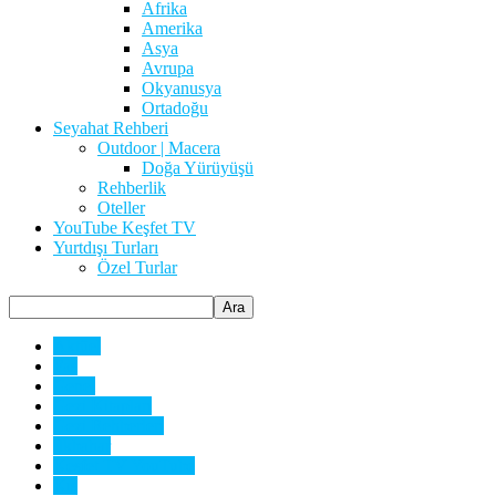
Afrika
Amerika
Asya
Avrupa
Okyanusya
Ortadoğu
Seyahat Rehberi
Outdoor | Macera
Doğa Yürüyüşü
Rehberlik
Oteller
YouTube Keşfet TV
Yurtdışı Turları
Özel Turlar
Aktüel
Fas
Genel
Gezi Kitapları
Gezi Rehberleri
İlkbahar
Keşfet TV YouTube
Kış