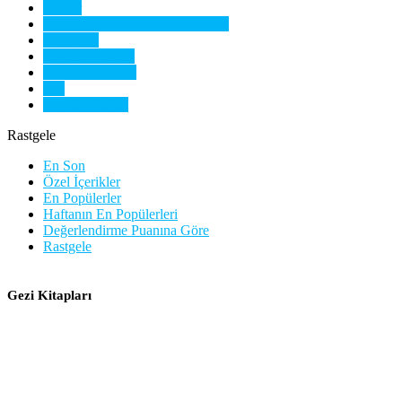
Oteller
Outdoor Geziler | Macera Turları
Rehberlik
Seyahat İpuçları
Seyahat Rehberi
Yaz
Yurtdışı Turları
Rastgele
En Son
Özel İçerikler
En Popülerler
Haftanın En Popülerleri
Değerlendirme Puanına Göre
Rastgele
Gezi Kitapları