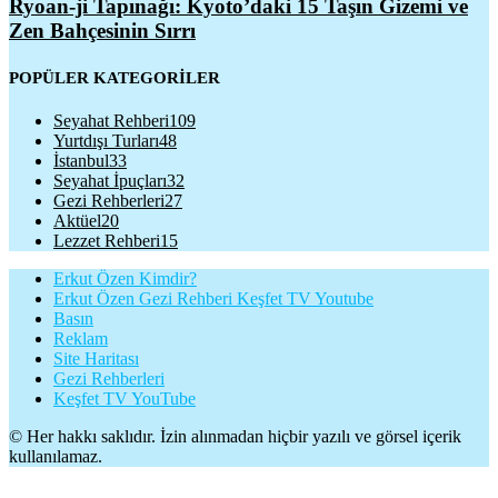
Ryoan-ji Tapınağı: Kyoto’daki 15 Taşın Gizemi ve
Zen Bahçesinin Sırrı
POPÜLER KATEGORİLER
Seyahat Rehberi
109
Yurtdışı Turları
48
İstanbul
33
Seyahat İpuçları
32
Gezi Rehberleri
27
Aktüel
20
Lezzet Rehberi
15
Erkut Özen Kimdir?
Erkut Özen Gezi Rehberi Keşfet TV Youtube
Basın
Reklam
Site Haritası
Gezi Rehberleri
Keşfet TV YouTube
© Her hakkı saklıdır. İzin alınmadan hiçbir yazılı ve görsel içerik
kullanılamaz.