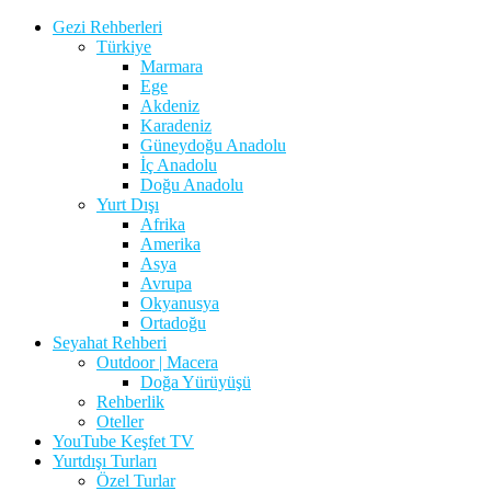
Gezi Rehberleri
Türkiye
Marmara
Ege
Akdeniz
Karadeniz
Güneydoğu Anadolu
İç Anadolu
Doğu Anadolu
Yurt Dışı
Afrika
Amerika
Asya
Avrupa
Okyanusya
Ortadoğu
Seyahat Rehberi
Outdoor | Macera
Doğa Yürüyüşü
Rehberlik
Oteller
YouTube Keşfet TV
Yurtdışı Turları
Özel Turlar