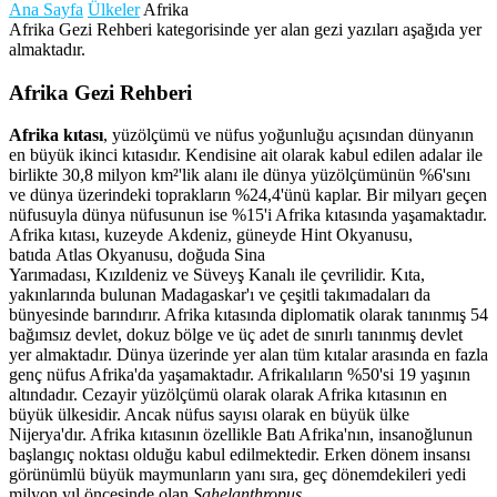
Ana Sayfa
Ülkeler
Afrika
Afrika Gezi Rehberi kategorisinde yer alan gezi yazıları aşağıda yer
almaktadır.
Afrika Gezi Rehberi
Afrika kıtası
, yüzölçümü ve nüfus yoğunluğu açısından dünyanın
en büyük ikinci kıtasıdır. Kendisine ait olarak kabul edilen adalar ile
birlikte 30,8 milyon km²'lik alanı ile dünya yüzölçümünün %6'sını
ve dünya üzerindeki toprakların %24,4'ünü kaplar. Bir milyarı geçen
nüfusuyla dünya nüfusunun ise %15'i Afrika kıtasında yaşamaktadır.
Afrika kıtası, kuzeyde Akdeniz, güneyde Hint Okyanusu,
batıda Atlas Okyanusu, doğuda Sina
Yarımadası, Kızıldeniz ve Süveyş Kanalı ile çevrilidir. Kıta,
yakınlarında bulunan Madagaskar'ı ve çeşitli takımadaları da
bünyesinde barındırır. Afrika kıtasında diplomatik olarak tanınmış 54
bağımsız devlet, dokuz bölge ve üç adet de sınırlı tanınmış devlet
yer almaktadır. Dünya üzerinde yer alan tüm kıtalar arasında en fazla
genç nüfus Afrika'da yaşamaktadır. Afrikalıların %50'si 19 yaşının
altındadır. Cezayir yüzölçümü olarak olarak Afrika kıtasının en
büyük ülkesidir. Ancak nüfus sayısı olarak en büyük ülke
Nijerya'dır. Afrika kıtasının özellikle Batı Afrika'nın, insanoğlunun
başlangıç noktası olduğu kabul edilmektedir. Erken dönem insansı
görünümlü büyük maymunların yanı sıra, geç dönemdekileri yedi
milyon yıl öncesinde olan
Sahelanthropus