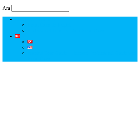
Ara
Erkut Özen Kimdir?
Erkut Özen ile Keşfet
Profesyonel Turist Rehberi Erkut Özen
Istanbul Tour Guide | Licensed Professional Guide with
Erkut Özen