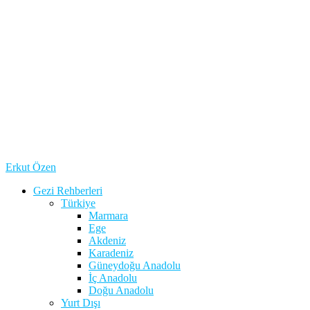
Erkut Özen
Gezi Rehberleri
Türkiye
Marmara
Ege
Akdeniz
Karadeniz
Güneydoğu Anadolu
İç Anadolu
Doğu Anadolu
Yurt Dışı