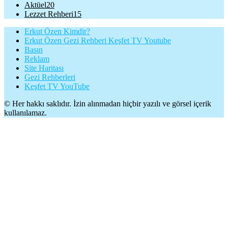
Aktüel
20
Lezzet Rehberi
15
Erkut Özen Kimdir?
Erkut Özen Gezi Rehberi Keşfet TV Youtube
Basın
Reklam
Site Haritası
Gezi Rehberleri
Keşfet TV YouTube
© Her hakkı saklıdır. İzin alınmadan hiçbir yazılı ve görsel içerik
kullanılamaz.