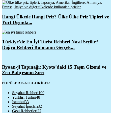
Hangi Ülkede Hangi Priz? Ülke Ülke Priz Tipleri ve
Yurt Dışında...
Türkiye’de En İyi Turist Rehberi Nasıl Seçilir?
Doğru Rehberi Bulmanın Gerçek...
Ryoan-ji Tapınağı: Kyoto’daki 15 Taşın Gizemi ve
Zen Bahçesinin Sırrı
POPÜLER KATEGORİLER
Seyahat Rehberi
109
Yurtdışı Turları
48
İstanbul
33
Seyahat İpuçları
32
Gezi Rehberleri
27