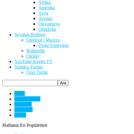
Afrika
Amerika
Asya
Avrupa
Okyanusya
Ortadoğu
Seyahat Rehberi
Outdoor | Macera
Doğa Yürüyüşü
Rehberlik
Oteller
YouTube Keşfet TV
Yurtdışı Turları
Özel Turlar
Eritre
Güney Afrika
Namibya
Tanzanya
Tunus
Haftanın En Popülerleri