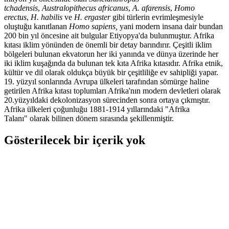
tchadensis
,
Australopithecus africanus
,
A. afarensis
,
Homo
erectus
,
H. habilis
ve
H. ergaster
gibi türlerin evrimleşmesiyle
oluştuğu kanıtlanan
Homo sapiens,
yani modern insana dair bundan
200 bin yıl öncesine ait bulgular Etiyopya'da bulunmuştur. Afrika
kıtası iklim yönünden de önemli bir detay barındırır. Çeşitli iklim
bölgeleri bulunan ekvatorun her iki yanında ve dünya üzerinde her
iki iklim kuşağında da bulunan tek kıta Afrika kıtasıdır. Afrika etnik,
kültür ve dil olarak oldukça büyük bir çeşitliliğe ev sahipliği yapar.
19. yüzyıl sonlarında Avrupa ülkeleri tarafından sömürge haline
getirilen Afrika kıtası toplumları Afrika'nın modern devletleri olarak
20.yüzyıldaki dekolonizasyon sürecinden sonra ortaya çıkmıştır.
Afrika ülkeleri çoğunluğu 1881-1914 yıllarındaki "Afrika
Talanı" olarak bilinen dönem sırasında şekillenmiştir.
Gösterilecek bir içerik yok