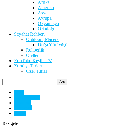
Afrika
Amerika
Asya
Avrupa
Okyanusya
Ortadoğu
Seyahat Rehberi
Outdoor | Macera
Doğa Yürüyüşü
Rehberlik
Oteller
YouTube Keşfet TV
Yurtdışı Turları
Özel Turlar
Eritre
Güney Afrika
Namibya
Tanzanya
Tunus
Rastgele