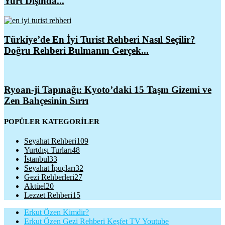
Yurt Dışında...
Türkiye’de En İyi Turist Rehberi Nasıl Seçilir?
Doğru Rehberi Bulmanın Gerçek...
Ryoan-ji Tapınağı: Kyoto’daki 15 Taşın Gizemi ve
Zen Bahçesinin Sırrı
POPÜLER KATEGORİLER
Seyahat Rehberi
109
Yurtdışı Turları
48
İstanbul
33
Seyahat İpuçları
32
Gezi Rehberleri
27
Aktüel
20
Lezzet Rehberi
15
Erkut Özen Kimdir?
Erkut Özen Gezi Rehberi Keşfet TV Youtube