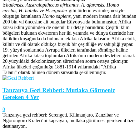
tchadensis
,
Australopithecus africanus
,
A. afarensis
,
Homo
erectus
,
H. habilis
ve
H. ergaster
gibi türlerin evrimleşmesiyle
oluştuğu kanıtlanan
Homo sapiens,
yani modern insana dair bundan
200 bin yıl öncesine ait bulgular Etiyopya'da bulunmuştur. Afrika
kıtası iklim yönünden de önemli bir detay barındırır. Çeşitli iklim
bölgeleri bulunan ekvatorun her iki yanında ve dünya üzerinde her
iki iklim kuşağında da bulunan tek kıta Afrika kıtasıdır. Afrika etnik,
kültür ve dil olarak oldukça büyük bir çeşitliliğe ev sahipliği yapar.
19. yüzyıl sonlarında Avrupa ülkeleri tarafından sömürge haline
getirilen Afrika kıtası toplumları Afrika'nın modern devletleri olarak
20.yüzyıldaki dekolonizasyon sürecinden sonra ortaya çıkmıştır.
Afrika ülkeleri çoğunluğu 1881-1914 yıllarındaki "Afrika
Talanı" olarak bilinen dönem sırasında şekillenmiştir.
Tanzanya Gezi Rehberi: Mutlaka Görmeniz
Gereken 4 Yer
0
Tanzanya gezi rehberi: Serengeti, Kilimanjaro, Zanzibar ve
Ngorongoro Krateri’ni kapsayan, mutlaka görülmesi gereken 4 özel
destinasyon.