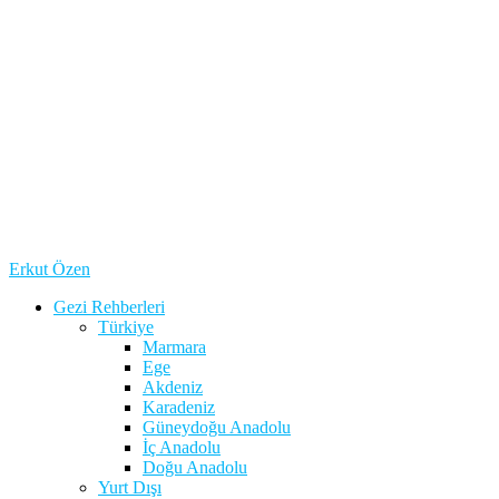
Erkut Özen
Gezi Rehberleri
Türkiye
Marmara
Ege
Akdeniz
Karadeniz
Güneydoğu Anadolu
İç Anadolu
Doğu Anadolu
Yurt Dışı