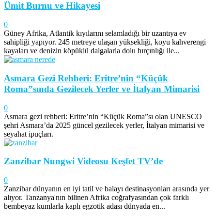
Ümit Burnu ve Hikayesi
0
Güney Afrika, Atlantik kıyılarını selamladığı bir uzantıya ev
sahipliği yapıyor. 245 metreye ulaşan yüksekliği, koyu kahverengi
kayaları ve denizin köpüklü dalgalarla dolu hırçınlığı ile...
Asmara Gezi Rehberi: Eritre’nin “Küçük
Roma”sında Gezilecek Yerler ve İtalyan Mimarisi
0
Asmara gezi rehberi: Eritre’nin “Küçük Roma”sı olan UNESCO
şehri Asmara’da 2025 güncel gezilecek yerler, İtalyan mimarisi ve
seyahat ipuçları.
Zanzibar Nungwi Videosu Keşfet TV’de
0
Zanzibar dünyanın en iyi tatil ve balayı destinasyonları arasında yer
alıyor. Tanzanya'nın bilinen Afrika coğrafyasından çok farklı
bembeyaz kumlarla kaplı egzotik adası dünyada en...