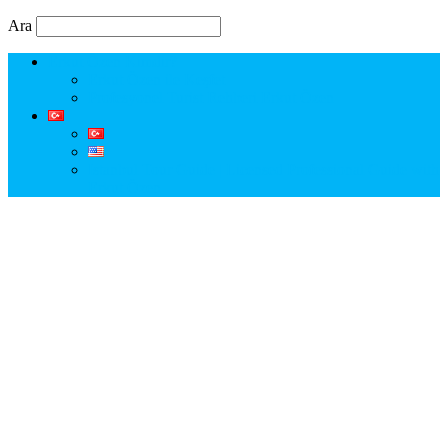
Ara
Erkut Özen Kimdir?
Erkut Özen ile Keşfet
Profesyonel Turist Rehberi Erkut Özen
Istanbul Tour Guide | Licensed Professional Guide with
Erkut Özen