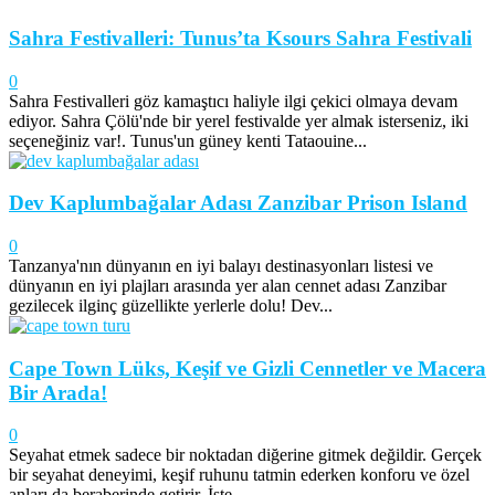
Sahra Festivalleri: Tunus’ta Ksours Sahra Festivali
0
Sahra Festivalleri göz kamaştıcı haliyle ilgi çekici olmaya devam
ediyor. Sahra Çölü'nde bir yerel festivalde yer almak isterseniz, iki
seçeneğiniz var!. Tunus'un güney kenti Tataouine...
Dev Kaplumbağalar Adası Zanzibar Prison Island
0
Tanzanya'nın dünyanın en iyi balayı destinasyonları listesi ve
dünyanın en iyi plajları arasında yer alan cennet adası Zanzibar
gezilecek ilginç güzellikte yerlerle dolu! Dev...
Cape Town Lüks, Keşif ve Gizli Cennetler ve Macera
Bir Arada!
0
Seyahat etmek sadece bir noktadan diğerine gitmek değildir. Gerçek
bir seyahat deneyimi, keşif ruhunu tatmin ederken konforu ve özel
anları da beraberinde getirir. İşte...