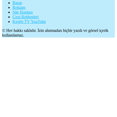
Basın
Reklam
Site Haritası
Gezi Rehberleri
Keşfet TV YouTube
© Her hakkı saklıdır. İzin alınmadan hiçbir yazılı ve görsel içerik
kullanılamaz.