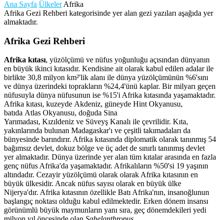
Ana Sayfa
Ülkeler
Afrika
Afrika Gezi Rehberi kategorisinde yer alan gezi yazıları aşağıda yer
almaktadır.
Afrika Gezi Rehberi
Afrika kıtası
, yüzölçümü ve nüfus yoğunluğu açısından dünyanın
en büyük ikinci kıtasıdır. Kendisine ait olarak kabul edilen adalar ile
birlikte 30,8 milyon km²'lik alanı ile dünya yüzölçümünün %6'sını
ve dünya üzerindeki toprakların %24,4'ünü kaplar. Bir milyarı geçen
nüfusuyla dünya nüfusunun ise %15'i Afrika kıtasında yaşamaktadır.
Afrika kıtası, kuzeyde Akdeniz, güneyde Hint Okyanusu,
batıda Atlas Okyanusu, doğuda Sina
Yarımadası, Kızıldeniz ve Süveyş Kanalı ile çevrilidir. Kıta,
yakınlarında bulunan Madagaskar'ı ve çeşitli takımadaları da
bünyesinde barındırır. Afrika kıtasında diplomatik olarak tanınmış 54
bağımsız devlet, dokuz bölge ve üç adet de sınırlı tanınmış devlet
yer almaktadır. Dünya üzerinde yer alan tüm kıtalar arasında en fazla
genç nüfus Afrika'da yaşamaktadır. Afrikalıların %50'si 19 yaşının
altındadır. Cezayir yüzölçümü olarak olarak Afrika kıtasının en
büyük ülkesidir. Ancak nüfus sayısı olarak en büyük ülke
Nijerya'dır. Afrika kıtasının özellikle Batı Afrika'nın, insanoğlunun
başlangıç noktası olduğu kabul edilmektedir. Erken dönem insansı
görünümlü büyük maymunların yanı sıra, geç dönemdekileri yedi
milyon yıl öncesinde olan
Sahelanthropus