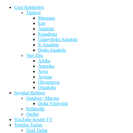
Gezi Rehberleri
Türkiye
Marmara
Ege
Akdeniz
Karadeniz
Güneydoğu Anadolu
İç Anadolu
Doğu Anadolu
Yurt Dışı
Afrika
Amerika
Asya
Avrupa
Okyanusya
Ortadoğu
Seyahat Rehberi
Outdoor | Macera
Doğa Yürüyüşü
Rehberlik
Oteller
YouTube Keşfet TV
Yurtdışı Turları
Özel Turlar