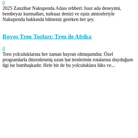
0
2025 Zanzibar Nakupenda Adası rehberi: Issız ada deneyimi,
bembeyaz kumsalları, turkuaz denizi ve eşsiz atmosferiyle
Nakupenda hakkında bilmeniz gereken her şey.
Rovos Tren Turları: Tren ile Afrika
0
Tren yolculuklarına her zaman hayran olmuşumdur. Özel
programlarla düzenlenmiş uzun hat trenlerinin rotalarına duyduğum
ilgi ise bambaşkadır. Hele bir de bu yolculuklara lüks ve...