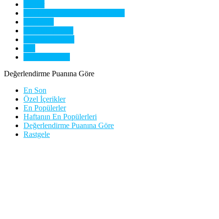
Oteller
Outdoor Geziler | Macera Turları
Rehberlik
Seyahat İpuçları
Seyahat Rehberi
Yaz
Yurtdışı Turları
Değerlendirme Puanına Göre
En Son
Özel İçerikler
En Popülerler
Haftanın En Popülerleri
Değerlendirme Puanına Göre
Rastgele