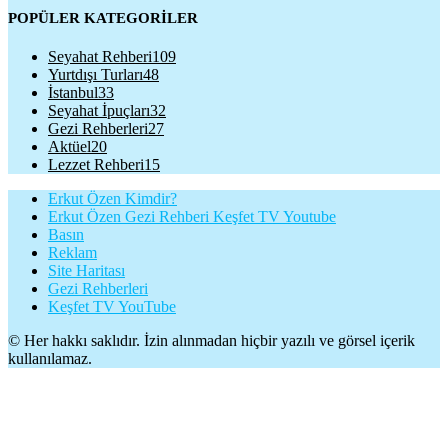
POPÜLER KATEGORİLER
Seyahat Rehberi
109
Yurtdışı Turları
48
İstanbul
33
Seyahat İpuçları
32
Gezi Rehberleri
27
Aktüel
20
Lezzet Rehberi
15
Erkut Özen Kimdir?
Erkut Özen Gezi Rehberi Keşfet TV Youtube
Basın
Reklam
Site Haritası
Gezi Rehberleri
Keşfet TV YouTube
© Her hakkı saklıdır. İzin alınmadan hiçbir yazılı ve görsel içerik
kullanılamaz.