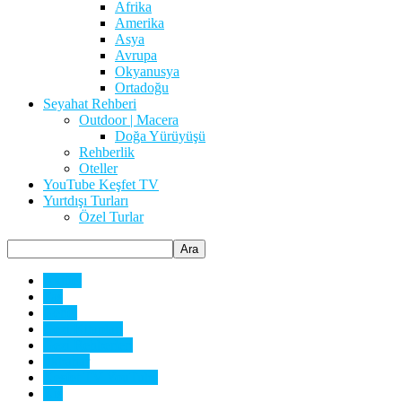
Afrika
Amerika
Asya
Avrupa
Okyanusya
Ortadoğu
Seyahat Rehberi
Outdoor | Macera
Doğa Yürüyüşü
Rehberlik
Oteller
YouTube Keşfet TV
Yurtdışı Turları
Özel Turlar
Aktüel
Fas
Genel
Gezi Kitapları
Gezi Rehberleri
İlkbahar
Keşfet TV YouTube
Kış