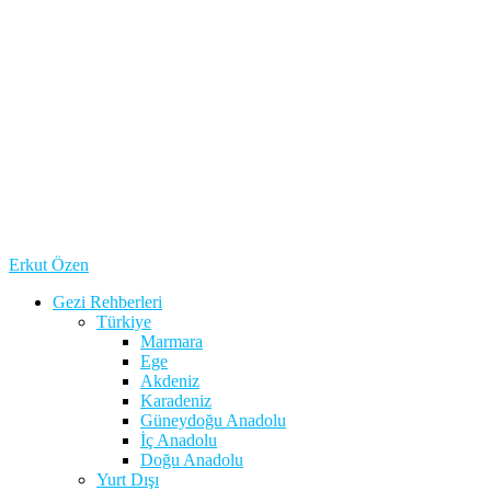
Erkut Özen
Gezi Rehberleri
Türkiye
Marmara
Ege
Akdeniz
Karadeniz
Güneydoğu Anadolu
İç Anadolu
Doğu Anadolu
Yurt Dışı