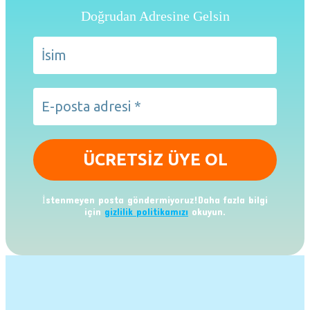
Doğrudan Adresine Gelsin
İstenmeyen posta göndermiyoruz!Daha fazla bilgi
için
gizlilik politikamızı
okuyun.