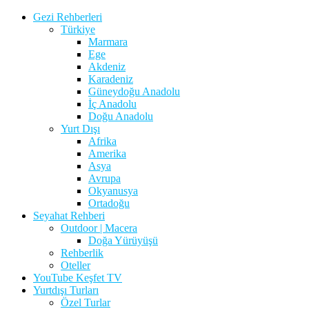
Gezi Rehberleri
Türkiye
Marmara
Ege
Akdeniz
Karadeniz
Güneydoğu Anadolu
İç Anadolu
Doğu Anadolu
Yurt Dışı
Afrika
Amerika
Asya
Avrupa
Okyanusya
Ortadoğu
Seyahat Rehberi
Outdoor | Macera
Doğa Yürüyüşü
Rehberlik
Oteller
YouTube Keşfet TV
Yurtdışı Turları
Özel Turlar