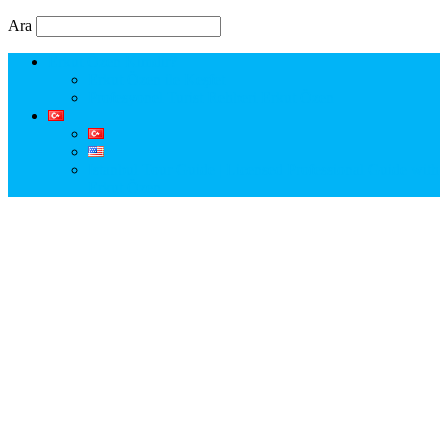
Ara
Erkut Özen Kimdir?
Erkut Özen ile Keşfet
Profesyonel Turist Rehberi Erkut Özen
Istanbul Tour Guide | Licensed Professional Guide with
Erkut Özen