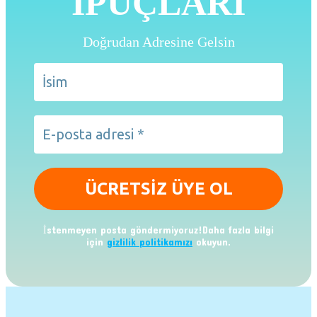
İPUÇLARI
Doğrudan Adresine Gelsin
İstenmeyen posta göndermiyoruz!Daha fazla bilgi
için
gizlilik politikamızı
okuyun.