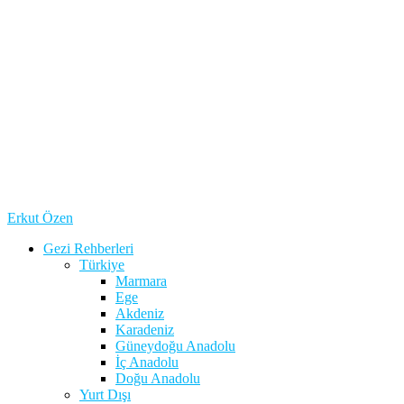
Erkut Özen
Gezi Rehberleri
Türkiye
Marmara
Ege
Akdeniz
Karadeniz
Güneydoğu Anadolu
İç Anadolu
Doğu Anadolu
Yurt Dışı