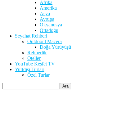
Afrika
Amerika
Asya
Avrupa
Okyanusya
Ortadoğu
Seyahat Rehberi
Outdoor | Macera
Doğa Yürüyüşü
Rehberlik
Oteller
YouTube Keşfet TV
Yurtdışı Turları
Özel Turlar