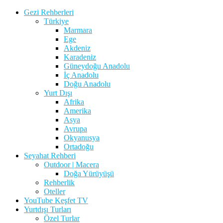
Gezi Rehberleri
Türkiye
Marmara
Ege
Akdeniz
Karadeniz
Güneydoğu Anadolu
İç Anadolu
Doğu Anadolu
Yurt Dışı
Afrika
Amerika
Asya
Avrupa
Okyanusya
Ortadoğu
Seyahat Rehberi
Outdoor | Macera
Doğa Yürüyüşü
Rehberlik
Oteller
YouTube Keşfet TV
Yurtdışı Turları
Özel Turlar