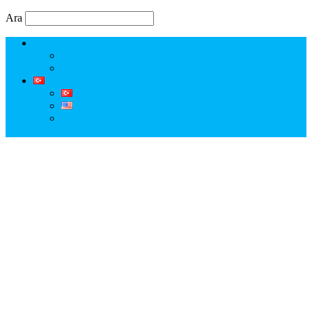
Ara
Erkut Özen Kimdir?
Erkut Özen ile Keşfet
Profesyonel Turist Rehberi Erkut Özen
Istanbul Tour Guide | Licensed Professional Guide with
Erkut Özen