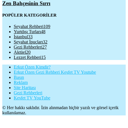
Zen Bahçesinin Sırrı
POPÜLER KATEGORİLER
Seyahat Rehberi
109
Yurtdışı Turları
48
İstanbul
33
Seyahat İpuçları
32
Gezi Rehberleri
27
Aktüel
20
Lezzet Rehberi
15
Erkut Özen Kimdir?
Erkut Özen Gezi Rehberi Keşfet TV Youtube
Basın
Reklam
Site Haritası
Gezi Rehberleri
Keşfet TV YouTube
© Her hakkı saklıdır. İzin alınmadan hiçbir yazılı ve görsel içerik
kullanılamaz.