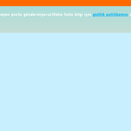
eyen posta göndermiyoruz!Daha fazla bilgi için
gizlilik politikamızı
o