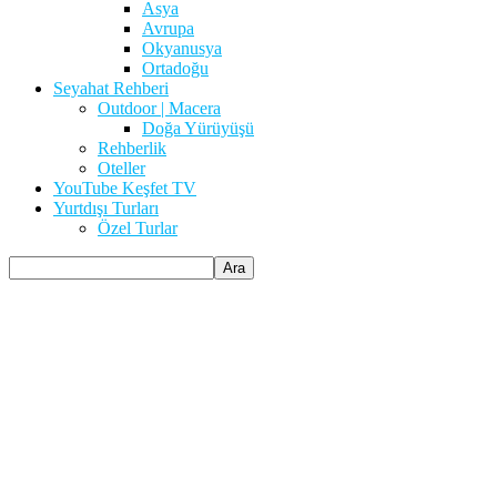
Asya
Avrupa
Okyanusya
Ortadoğu
Seyahat Rehberi
Outdoor | Macera
Doğa Yürüyüşü
Rehberlik
Oteller
YouTube Keşfet TV
Yurtdışı Turları
Özel Turlar