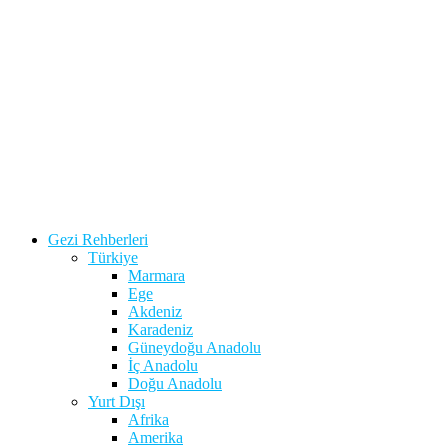
Gezi Rehberleri
Türkiye
Marmara
Ege
Akdeniz
Karadeniz
Güneydoğu Anadolu
İç Anadolu
Doğu Anadolu
Yurt Dışı
Afrika
Amerika