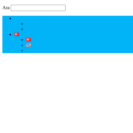
Ara
Erkut Özen Kimdir?
Erkut Özen ile Keşfet
Profesyonel Turist Rehberi Erkut Özen
Istanbul Tour Guide | Licensed Professional Guide with