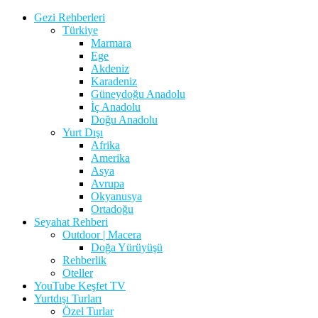
Gezi Rehberleri
Türkiye
Marmara
Ege
Akdeniz
Karadeniz
Güneydoğu Anadolu
İç Anadolu
Doğu Anadolu
Yurt Dışı
Afrika
Amerika
Asya
Avrupa
Okyanusya
Ortadoğu
Seyahat Rehberi
Outdoor | Macera
Doğa Yürüyüşü
Rehberlik
Oteller
YouTube Keşfet TV
Yurtdışı Turları
Özel Turlar