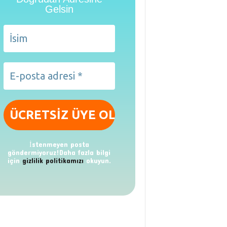
Gelsin
İstenmeyen posta
göndermiyoruz!Daha fazla bilgi
için
gizlilik politikamızı
okuyun.