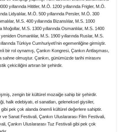
3000 yıllarında Hititler, M.Ö. 1200 yıllarında Frigler, M.Ö.
ında Lidyalılar, M.Ö. 500 yıllarında Persler, M.Ö. 300
omalılar, M.S. 400 yıllarında Bizanslılar, M.S. 1000
nda Moğollar, M.S. 1300 yıllarında Osmanlılar, M.S. 1400
da yeniden Osmanlılar, M.S. 1900 yıllarında Ruslar, M.S.
ıllarında Türkiye Cumhuriyeti’nin egemenliğine girmiştir.
li bir rol oynamış, Çankırı Kongresi, Çankırı Antlaşması,
ya sahne olmuştur. Çankırı, günümüzde tarihi mirasını
ik çekiciliğini artıran bir şehirdir.
elişmiş, zengin bir kültürel mozaiğe sahip bir şehirdir.
i, halk edebiyatı, el sanatları, geleneksel giysiler,
gibi pek çok alanda önemli kültürel değerlere sahiptir.
 ve Sanat Festivali, Çankırı Uluslararası Film Festivali,
ali, Çankırı Uluslararası Tuz Festivali gibi pek çok
dır.