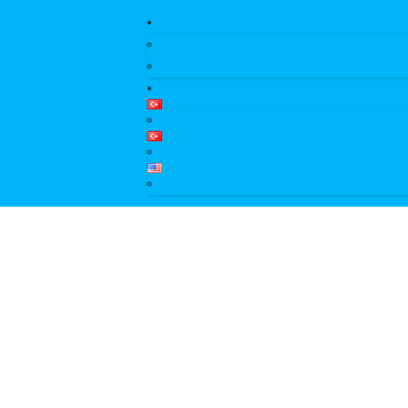
Erkut Özen Kimdir?
Erkut Özen ile Keşfet
Profesyonel Turist Rehberi Erkut Özen
Istanbul Tour Guide | Licensed Professional G