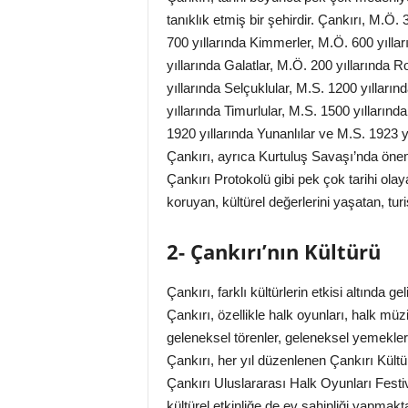
tanıklık etmiş bir şehirdir. Çankırı, M.Ö. 
700 yıllarında Kimmerler, M.Ö. 600 yıllar
yıllarında Galatlar, M.Ö. 200 yıllarında R
yıllarında Selçuklular, M.S. 1200 yılları
yıllarında Timurlular, M.S. 1500 yılların
1920 yıllarında Yunanlılar ve M.S. 1923 y
Çankırı, ayrıca Kurtuluş Savaşı’nda önem
Çankırı Protokolü gibi pek çok tarihi ola
koruyan, kültürel değerlerini yaşatan, turist
2- Çankırı’nın Kültürü
Çankırı, farklı kültürlerin etkisi altında g
Çankırı, özellikle halk oyunları, halk müziğ
geleneksel törenler, geleneksel yemekler 
Çankırı, her yıl düzenlenen Çankırı Kültür
Çankırı Uluslararası Halk Oyunları Festiv
kültürel etkinliğe de ev sahipliği yapmakta