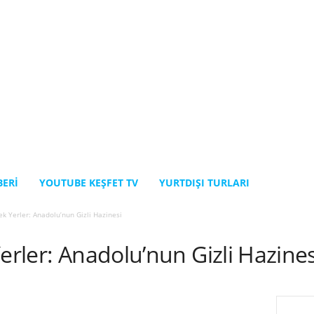
BERI
YOUTUBE KEŞFET TV
YURTDIŞI TURLARI
ek Yerler: Anadolu’nun Gizli Hazinesi
erler: Anadolu’nun Gizli Hazines