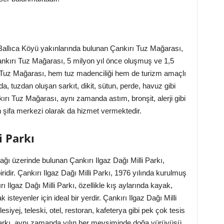
Ballıca Köyü yakınlarında bulunan Çankırı Tuz Mağarası,
ankırı Tuz Mağarası, 5 milyon yıl önce oluşmuş ve 1,5
rı Tuz Mağarası, hem tuz madenciliği hem de turizm amaçlı
a, tuzdan oluşan sarkıt, dikit, sütun, perde, havuz gibi
ırı Tuz Mağarası, aynı zamanda astım, bronşit, alerji gibi
in şifa merkezi olarak da hizmet vermektedir.
i Parkı
ğı üzerinde bulunan Çankırı Ilgaz Dağı Milli Parkı,
ridir. Çankırı Ilgaz Dağı Milli Parkı, 1976 yılında kurulmuş
rı Ilgaz Dağı Milli Parkı, özellikle kış aylarında kayak,
isteyenler için ideal bir yerdir. Çankırı Ilgaz Dağı Milli
siyej, teleski, otel, restoran, kafeterya gibi pek çok tesis
 Parkı, aynı zamanda yılın her mevsiminde doğa yürüyüşü,