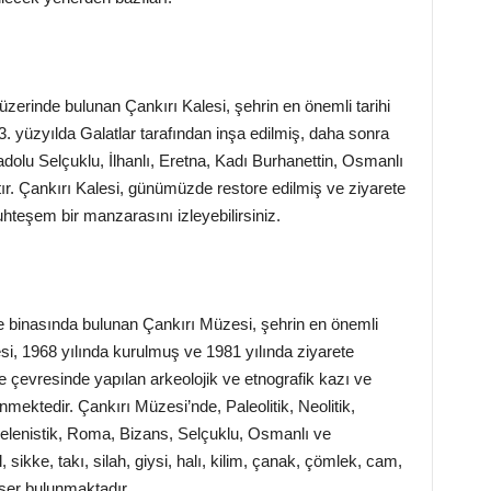
zerinde bulunan Çankırı Kalesi, şehrin en önemli tarihi
 3. yüzyılda Galatlar tarafından inşa edilmiş, daha sonra
olu Selçuklu, İlhanlı, Eretna, Kadı Burhanettin, Osmanlı
r. Çankırı Kalesi, günümüzde restore edilmiş ve ziyarete
uhteşem bir manzarasını izleyebilirsiniz.
e binasında bulunan Çankırı Müzesi, şehrin en önemli
zesi, 1968 yılında kurulmuş ve 1981 yılında ziyarete
e çevresinde yapılan arkeolojik ve etnografik kazı ve
nmektedir. Çankırı Müzesi’nde, Paleolitik, Neolitik,
, Helenistik, Roma, Bizans, Selçuklu, Osmanlı ve
 sikke, takı, silah, giysi, halı, kilim, çanak, çömlek, cam,
ser bulunmaktadır.