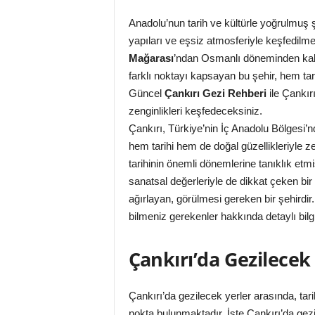
Anadolu’nun tarih ve kültürle yoğrulmuş ş
yapıları ve eşsiz atmosferiyle keşfedilm
Mağarası
’ndan Osmanlı döneminden kalma
farklı noktayı kapsayan bu şehir, hem ta
Güncel
Çankırı Gezi Rehberi
ile Çankırı
zenginlikleri keşfedeceksiniz.
Çankırı, Türkiye’nin İç Anadolu Bölgesi’nd
hem tarihi hem de doğal güzellikleriyle ze
tarihinin önemli dönemlerine tanıklık etm
sanatsal değerleriyle de dikkat çeken bir ş
ağırlayan, görülmesi gereken bir şehirdir
bilmeniz gerekenler hakkında detaylı bilg
Çankırı’da Gezilecek
Çankırı’da gezilecek yerler arasında, tari
nokta bulunmaktadır. İşte Çankırı’da gezi