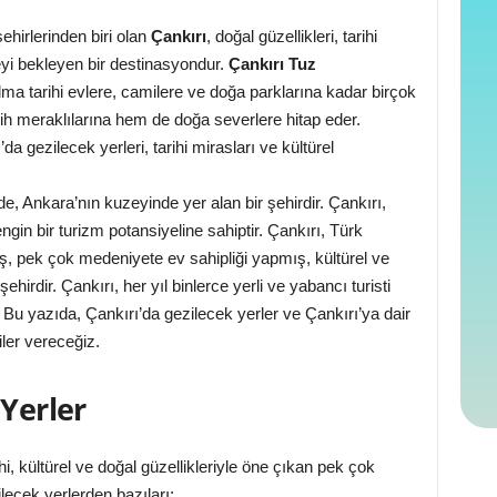
ehirlerinden biri olan
Çankırı
, doğal güzellikleri, tarihi
eyi bekleyen bir destinasyondur.
Çankırı Tuz
 tarihi evlere, camilere ve doğa parklarına kadar birçok
rih meraklılarına hem de doğa severlere hitap eder.
’da gezilecek yerleri, tarihi mirasları ve kültürel
e, Ankara’nın kuzeyinde yer alan bir şehirdir. Çankırı,
ngin bir turizm potansiyeline sahiptir. Çankırı, Türk
iş, pek çok medeniyete ev sahipliği yapmış, kültürel ve
ehirdir. Çankırı, her yıl binlerce yerli ve yabancı turisti
. Bu yazıda, Çankırı’da gezilecek yerler ve Çankırı’ya dair
iler vereceğiz.
 Yerler
hi, kültürel ve doğal güzellikleriyle öne çıkan pek çok
lecek yerlerden bazıları: