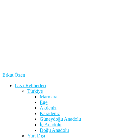
Erkut Özen
Gezi Rehberleri
Türkiye
Marmara
Ege
Akdeniz
Karadeniz
Güneydoğu Anadolu
İç Anadolu
Doğu Anadolu
Yurt Dışı