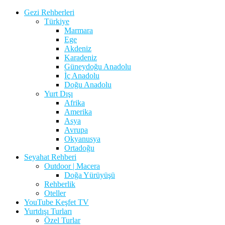
Gezi Rehberleri
Türkiye
Marmara
Ege
Akdeniz
Karadeniz
Güneydoğu Anadolu
İç Anadolu
Doğu Anadolu
Yurt Dışı
Afrika
Amerika
Asya
Avrupa
Okyanusya
Ortadoğu
Seyahat Rehberi
Outdoor | Macera
Doğa Yürüyüşü
Rehberlik
Oteller
YouTube Keşfet TV
Yurtdışı Turları
Özel Turlar