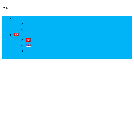
Ara
Erkut Özen Kimdir?
Erkut Özen ile Keşfet
Profesyonel Turist Rehberi Erkut Özen
Istanbul Tour Guide | Licensed Professional Guide with
Erkut Özen