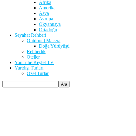
Afrika
Amerika
Asya
Avrupa
Okyanusya
Ortadoğu
Seyahat Rehberi
Outdoor | Macera
Doğa Yürüyüşü
Rehberlik
Oteller
YouTube Keşfet TV
Yurtdışı Turları
Özel Turlar