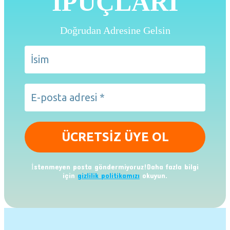
İPUÇLARI
Doğrudan Adresine Gelsin
İstenmeyen posta göndermiyoruz!Daha fazla bilgi
için
gizlilik politikamızı
okuyun.