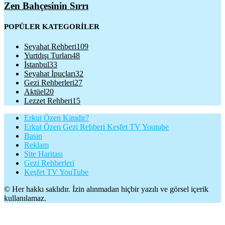
Zen Bahçesinin Sırrı
POPÜLER KATEGORİLER
Seyahat Rehberi
109
Yurtdışı Turları
48
İstanbul
33
Seyahat İpuçları
32
Gezi Rehberleri
27
Aktüel
20
Lezzet Rehberi
15
Erkut Özen Kimdir?
Erkut Özen Gezi Rehberi Keşfet TV Youtube
Basın
Reklam
Site Haritası
Gezi Rehberleri
Keşfet TV YouTube
© Her hakkı saklıdır. İzin alınmadan hiçbir yazılı ve görsel içerik
kullanılamaz.