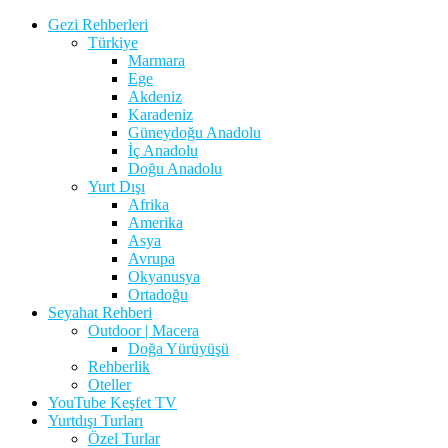
Gezi Rehberleri
Türkiye
Marmara
Ege
Akdeniz
Karadeniz
Güneydoğu Anadolu
İç Anadolu
Doğu Anadolu
Yurt Dışı
Afrika
Amerika
Asya
Avrupa
Okyanusya
Ortadoğu
Seyahat Rehberi
Outdoor | Macera
Doğa Yürüyüşü
Rehberlik
Oteller
YouTube Keşfet TV
Yurtdışı Turları
Özel Turlar