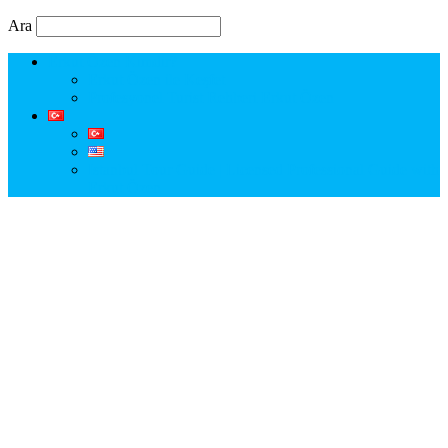
Ara
Erkut Özen Kimdir?
Erkut Özen ile Keşfet
Profesyonel Turist Rehberi Erkut Özen
Istanbul Tour Guide | Licensed Professional Guide with
Erkut Özen