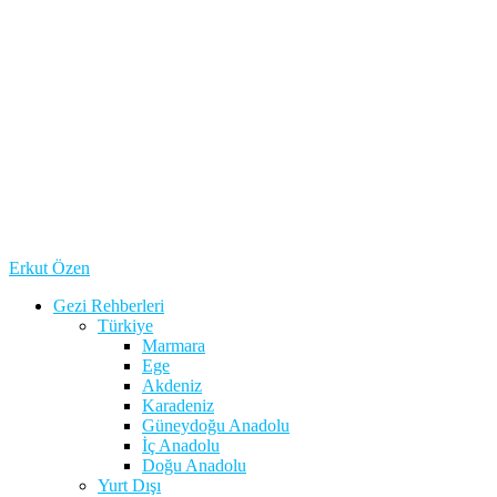
Erkut Özen
Gezi Rehberleri
Türkiye
Marmara
Ege
Akdeniz
Karadeniz
Güneydoğu Anadolu
İç Anadolu
Doğu Anadolu
Yurt Dışı