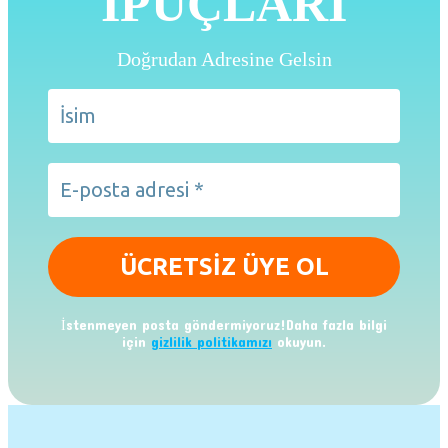
İPUÇLARI
Doğrudan Adresine Gelsin
İstenmeyen posta göndermiyoruz!Daha fazla bilgi
için
gizlilik politikamızı
okuyun.