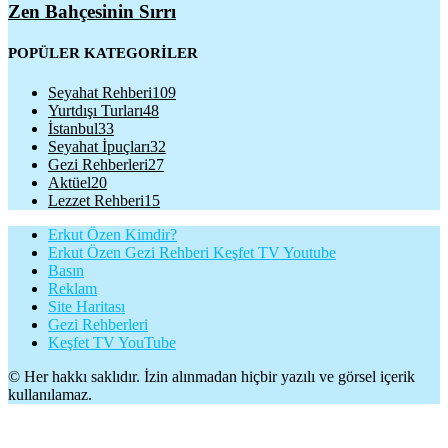
Zen Bahçesinin Sırrı
POPÜLER KATEGORİLER
Seyahat Rehberi
109
Yurtdışı Turları
48
İstanbul
33
Seyahat İpuçları
32
Gezi Rehberleri
27
Aktüel
20
Lezzet Rehberi
15
Erkut Özen Kimdir?
Erkut Özen Gezi Rehberi Keşfet TV Youtube
Basın
Reklam
Site Haritası
Gezi Rehberleri
Keşfet TV YouTube
© Her hakkı saklıdır. İzin alınmadan hiçbir yazılı ve görsel içerik
kullanılamaz.