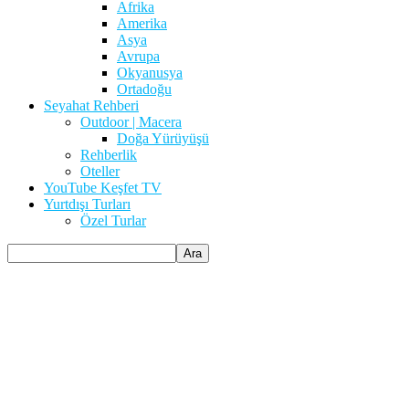
Afrika
Amerika
Asya
Avrupa
Okyanusya
Ortadoğu
Seyahat Rehberi
Outdoor | Macera
Doğa Yürüyüşü
Rehberlik
Oteller
YouTube Keşfet TV
Yurtdışı Turları
Özel Turlar