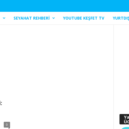
I
SEYAHAT REHBERI
YOUTUBE KEŞFET TV
YURTDIŞ
:
Ya
ÜC
0