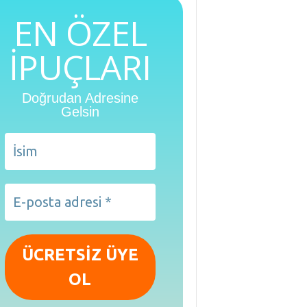
EN ÖZEL
İPUÇLARI
Doğrudan Adresine
Gelsin