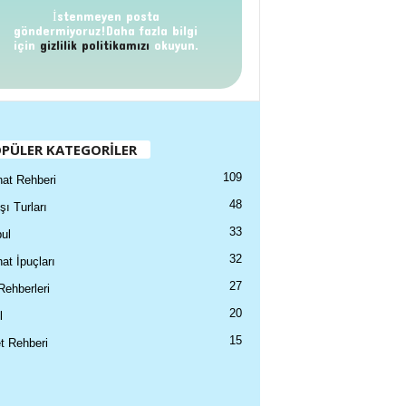
İstenmeyen posta
göndermiyoruz!Daha fazla bilgi
için
gizlilik politikamızı
okuyun.
PÜLER KATEGORİLER
109
at Rehberi
48
şı Turları
33
ul
32
at İpuçları
27
Rehberleri
20
l
15
t Rehberi