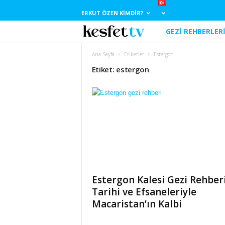
ERKUT ÖZEN KIMDIR?
GEZI REHBERLER
E
r
Ana Sayfa
Etiketler
Estergon
Etiket: estergon
k
u
t
Ö
z
Estergon Kalesi Gezi Rehberi
e
Tarihi ve Efsaneleriyle
Macaristan’ın Kalbi
n