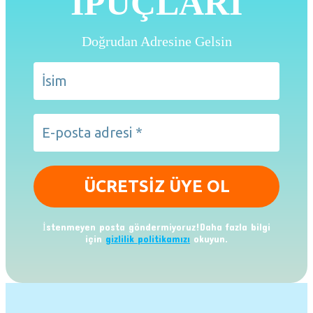
İPUÇLARI
Doğrudan Adresine Gelsin
İstenmeyen posta göndermiyoruz!Daha fazla bilgi
için
gizlilik politikamızı
okuyun.