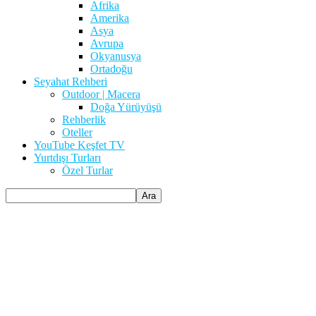
Afrika
Amerika
Asya
Avrupa
Okyanusya
Ortadoğu
Seyahat Rehberi
Outdoor | Macera
Doğa Yürüyüşü
Rehberlik
Oteller
YouTube Keşfet TV
Yurtdışı Turları
Özel Turlar