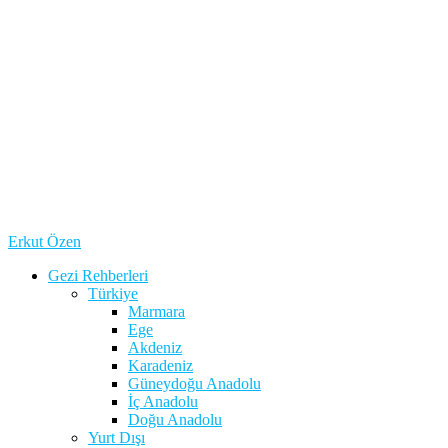
Erkut Özen
Gezi Rehberleri
Türkiye
Marmara
Ege
Akdeniz
Karadeniz
Güneydoğu Anadolu
İç Anadolu
Doğu Anadolu
Yurt Dışı