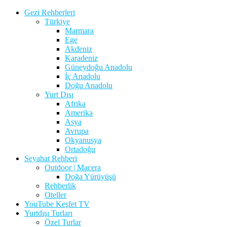
Gezi Rehberleri
Türkiye
Marmara
Ege
Akdeniz
Karadeniz
Güneydoğu Anadolu
İç Anadolu
Doğu Anadolu
Yurt Dışı
Afrika
Amerika
Asya
Avrupa
Okyanusya
Ortadoğu
Seyahat Rehberi
Outdoor | Macera
Doğa Yürüyüşü
Rehberlik
Oteller
YouTube Keşfet TV
Yurtdışı Turları
Özel Turlar