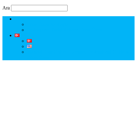
Ara
Erkut Özen Kimdir?
Erkut Özen ile Keşfet
Profesyonel Turist Rehberi Erkut Özen
Istanbul Tour Guide | Licensed Professional Guide with
Erkut Özen