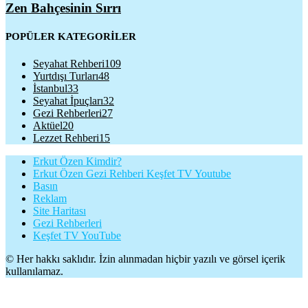
Zen Bahçesinin Sırrı
POPÜLER KATEGORİLER
Seyahat Rehberi
109
Yurtdışı Turları
48
İstanbul
33
Seyahat İpuçları
32
Gezi Rehberleri
27
Aktüel
20
Lezzet Rehberi
15
Erkut Özen Kimdir?
Erkut Özen Gezi Rehberi Keşfet TV Youtube
Basın
Reklam
Site Haritası
Gezi Rehberleri
Keşfet TV YouTube
© Her hakkı saklıdır. İzin alınmadan hiçbir yazılı ve görsel içerik
kullanılamaz.