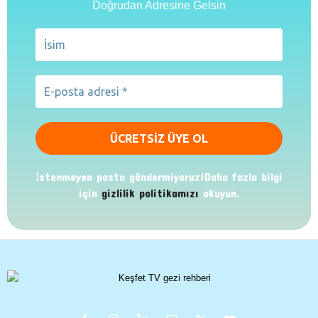
Doğrudan Adresine Gelsin
İstenmeyen posta göndermiyoruz!Daha fazla bilgi
için
gizlilik politikamızı
okuyun.