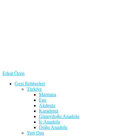
Erkut Özen
Gezi Rehberleri
Türkiye
Marmara
Ege
Akdeniz
Karadeniz
Güneydoğu Anadolu
İç Anadolu
Doğu Anadolu
Yurt Dışı