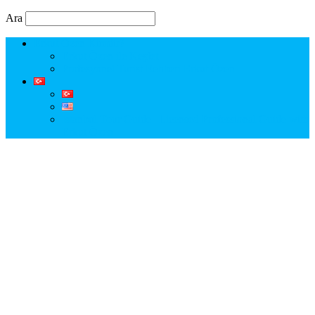
Ara
Erkut Özen Kimdir?
Erkut Özen ile Keşfet
Profesyonel Turist Rehberi Erkut Özen
Istanbul Tour Guide | Licensed Professional Guide with
Erkut Özen