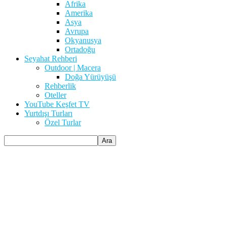
Afrika
Amerika
Asya
Avrupa
Okyanusya
Ortadoğu
Seyahat Rehberi
Outdoor | Macera
Doğa Yürüyüşü
Rehberlik
Oteller
YouTube Keşfet TV
Yurtdışı Turları
Özel Turlar