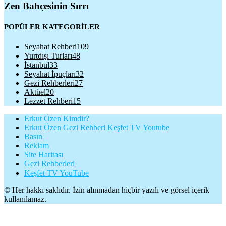
Zen Bahçesinin Sırrı
POPÜLER KATEGORİLER
Seyahat Rehberi
109
Yurtdışı Turları
48
İstanbul
33
Seyahat İpuçları
32
Gezi Rehberleri
27
Aktüel
20
Lezzet Rehberi
15
Erkut Özen Kimdir?
Erkut Özen Gezi Rehberi Keşfet TV Youtube
Basın
Reklam
Site Haritası
Gezi Rehberleri
Keşfet TV YouTube
© Her hakkı saklıdır. İzin alınmadan hiçbir yazılı ve görsel içerik
kullanılamaz.