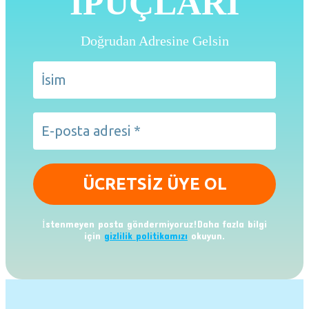
İPUÇLARI
Doğrudan Adresine Gelsin
İstenmeyen posta göndermiyoruz!Daha fazla bilgi
için
gizlilik politikamızı
okuyun.