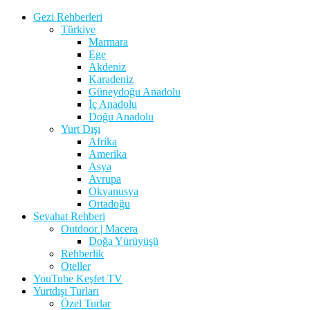
Gezi Rehberleri
Türkiye
Marmara
Ege
Akdeniz
Karadeniz
Güneydoğu Anadolu
İç Anadolu
Doğu Anadolu
Yurt Dışı
Afrika
Amerika
Asya
Avrupa
Okyanusya
Ortadoğu
Seyahat Rehberi
Outdoor | Macera
Doğa Yürüyüşü
Rehberlik
Oteller
YouTube Keşfet TV
Yurtdışı Turları
Özel Turlar