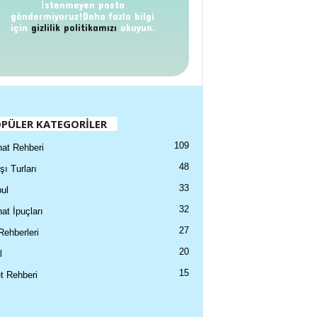
İstenmeyen posta
göndermiyoruz!Daha fazla bilgi
için
gizlilik politikamızı
okuyun.
PÜLER KATEGORİLER
109
at Rehberi
48
şı Turları
33
ul
32
at İpuçları
27
Rehberleri
20
l
15
t Rehberi