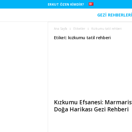
ERKUT ÖZEN KIMDIR?
GEZI REHBERLER
E
r
Ana Sayfa
Etiketler
Kızkumu tatil rehberi
Etiket: kızkumu tatil rehberi
k
u
t
Ö
z
Kızkumu Efsanesi: Marmaris
e
Doğa Harikası Gezi Rehberi
n