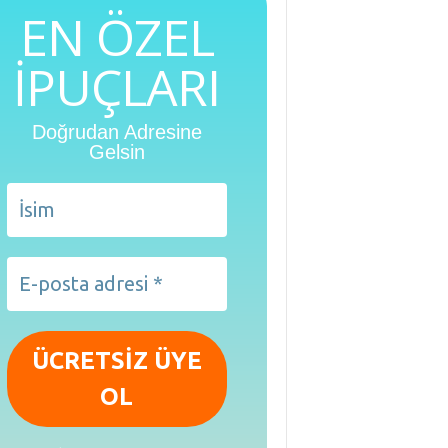
EN ÖZEL
İPUÇLARI
Doğrudan Adresine
Gelsin