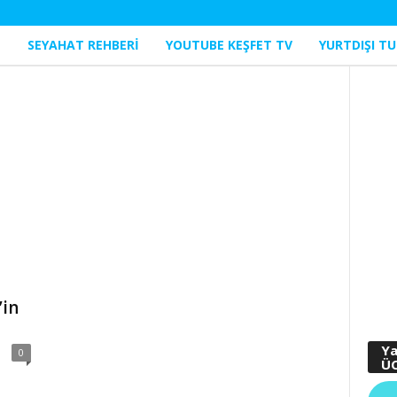
I
SEYAHAT REHBERI
YOUTUBE KEŞFET TV
YURTDIŞI TU
’in
Ya
0
ÜC