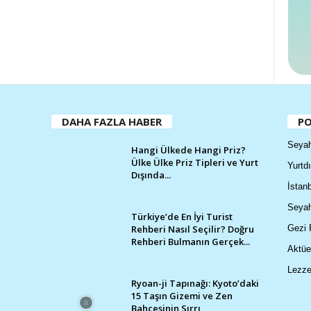
DAHA FAZLA HABER
PO
Seyah
Hangi Ülkede Hangi Priz?
Ülke Ülke Priz Tipleri ve Yurt
Yurtdı
Dışında...
İstanb
Seyah
Türkiye’de En İyi Turist
Rehberi Nasıl Seçilir? Doğru
Gezi 
Rehberi Bulmanın Gerçek...
Aktüe
Lezze
Ryoan-ji Tapınağı: Kyoto’daki
15 Taşın Gizemi ve Zen
Bahçesinin Sırrı