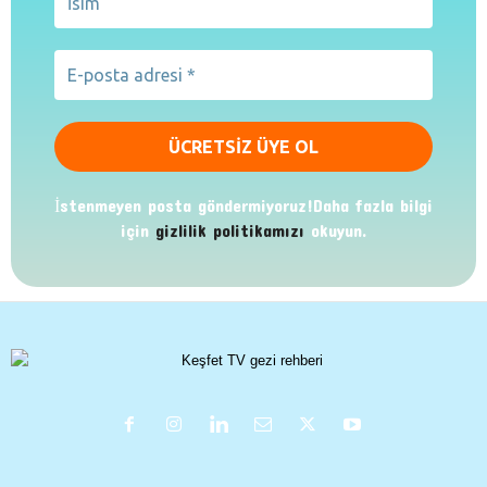
İstenmeyen posta göndermiyoruz!Daha fazla bilgi
için
gizlilik politikamızı
okuyun.