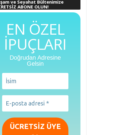
şam ve Seyahat Bültenimize
RETSİZ ABONE OLUN!
EN ÖZEL
İPUÇLARI
Doğrudan Adresine
Gelsin