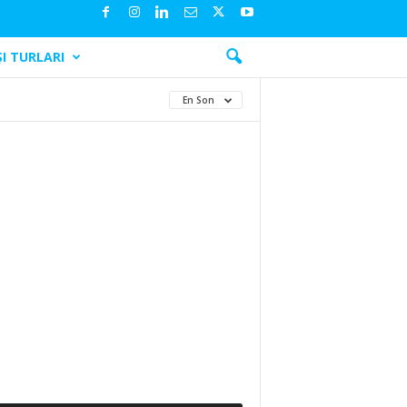
I TURLARI
En Son