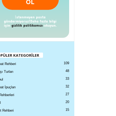
İstenmeyen posta
göndermiyoruz!Daha fazla bilgi
için
gizlilik politikamızı
okuyun.
PÜLER KATEGORİLER
109
at Rehberi
48
şı Turları
33
ul
32
at İpuçları
27
Rehberleri
20
l
15
t Rehberi