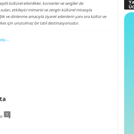
Ya
eşitli kültürel etkinlikler, konserler ve sergiler de
ÜC
uları, etkileyici mimarisi ve zengin kültürel mirasıyla
lık ve dinlenme amacıyla ziyaret edenlerin yanı sıra kültür ve
erkes için unutulmaz bir tatil destinasyonudur.
ta
0
el