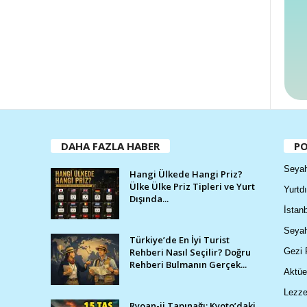
DAHA FAZLA HABER
PO
Seyah
Hangi Ülkede Hangi Priz?
Ülke Ülke Priz Tipleri ve Yurt
Yurtdı
Dışında...
İstanb
Seyah
Türkiye’de En İyi Turist
Rehberi Nasıl Seçilir? Doğru
Gezi 
Rehberi Bulmanın Gerçek...
Aktüe
Lezze
Ryoan-ji Tapınağı: Kyoto’daki