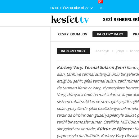
ERKUT ÖZEN KIMDIR?
GEZI REHBERLER
E
r
CESKY KRUMLOV
KARLOVY VARY
PR
k
KARLOVY VARY
Ana Sayfa
Çekya
Karlov
u
Karlovy Vary: Termal Suların Şehri
Karlovy
alan, tarihi ve termal sularıyla ünlü bir şehird
t
ettiği bu şehir, şifalı termal suları, zarif mimar
de tanınan Karlovy Vary, ziyaretçilere benzer
Ö
Vary, dünyaca ünlü termal suları ve kaplıcaları
sistemi rahatsızlıkları ve stres gibi çeşitli sa
z
sular, yüzyıllardır şifalı özellikleriyle bilinmek
tarzında birbirinden güzel yapılarıyla dikkat ç
e
tarihî bir atmosfer sunar. Özellikle, Mill Co
simgeleri arasındadır.
Kültür ve Eğlence:
n
Kar
yapmasıyla da ünlüdür. Karlovy Vary Uluslarar