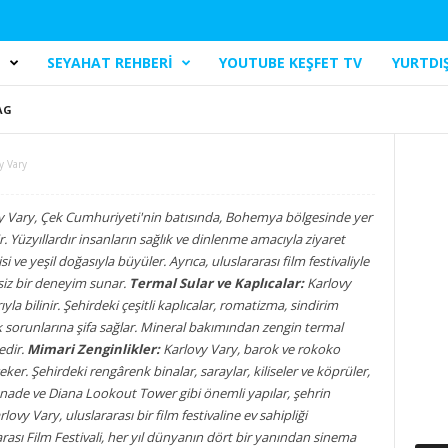
I
SEYAHAT REHBERI
YOUTUBE KEŞFET TV
YURTDIŞ
AG
y Vary
 Vary, Çek Cumhuriyeti'nin batısında, Bohemya bölgesinde yer
ir. Yüzyıllardır insanların sağlık ve dinlenme amacıyla ziyaret
isi ve yeşil doğasıyla büyüler. Ayrıca, uluslararası film festivaliyle
siz bir deneyim sunar.
Termal Sular ve Kaplıcalar:
Karlovy
yla bilinir. Şehirdeki çeşitli kaplıcalar, romatizma, sindirim
ğlık sorunlarına şifa sağlar. Mineral bakımından zengin termal
tedir.
Mimari Zenginlikler:
Karlovy Vary, barok ve rokoko
eker. Şehirdeki rengârenk binalar, saraylar, kiliseler ve köprüler,
lonnade ve Diana Lookout Tower gibi önemli yapılar, şehrin
lovy Vary, uluslararası bir film festivaline ev sahipliği
ası Film Festivali, her yıl dünyanın dört bir yanından sinema