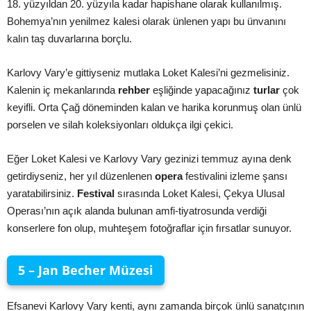
18. yüzyıldan 20. yüzyıla kadar hapishane olarak kullanılmış.
Bohemya’nın yenilmez kalesi olarak ünlenen yapı bu ünvanını
kalın taş duvarlarına borçlu.
Karlovy Vary’e gittiyseniz mutlaka Loket Kalesi’ni gezmelisiniz.
Kalenin iç mekanlarında
rehber
eşliğinde yapacağınız
turlar
çok
keyifli. Orta Çağ döneminden kalan ve harika korunmuş olan ünlü
porselen ve silah koleksiyonları oldukça ilgi çekici.
Eğer Loket Kalesi ve Karlovy Vary gezinizi temmuz ayına denk
getirdiyseniz, her yıl düzenlenen
opera
festivalini izleme şansı
yaratabilirsiniz.
Festival
sırasında Loket Kalesi, Çekya Ulusal
Operası’nın açık alanda bulunan amfi-tiyatrosunda verdiği
konserlere fon olup, muhteşem fotoğraflar için fırsatlar sunuyor.
5 – Jan Becher Müzesi
Efsanevi Karlovy Vary kenti, aynı zamanda birçok ünlü sanatçının