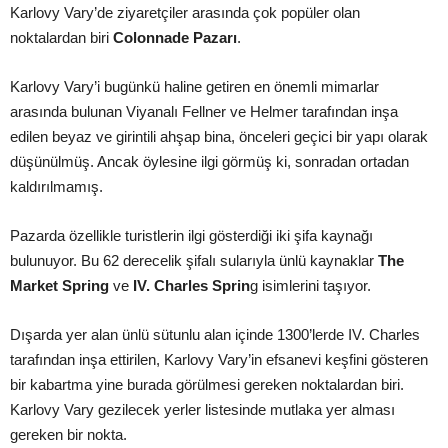
Karlovy Vary’de ziyaretçiler arasında çok popüler olan
noktalardan biri
Colonnade Pazarı
.
Karlovy Vary’i bugünkü haline getiren en önemli mimarlar
arasında bulunan Viyanalı Fellner ve Helmer tarafından inşa
edilen beyaz ve girintili ahşap bina, önceleri geçici bir yapı olarak
düşünülmüş. Ancak öylesine ilgi görmüş ki, sonradan ortadan
kaldırılmamış.
Pazarda özellikle turistlerin ilgi gösterdiği iki şifa kaynağı
bulunuyor. Bu 62 derecelik şifalı sularıyla ünlü kaynaklar
The
Market Spring
ve
IV. Charles Sprin
g isimlerini taşıyor.
Dışarda yer alan ünlü sütunlu alan içinde 1300’lerde IV. Charles
tarafından inşa ettirilen, Karlovy Vary’in efsanevi keşfini gösteren
bir kabartma yine burada görülmesi gereken noktalardan biri.
Karlovy Vary gezilecek yerler listesinde mutlaka yer alması
gereken bir nokta.