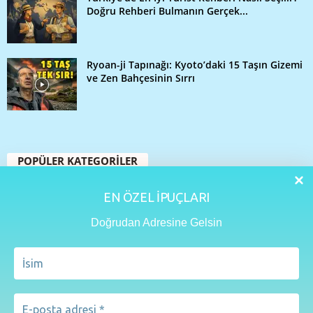
Doğru Rehberi Bulmanın Gerçek...
Ryoan-ji Tapınağı: Kyoto’daki 15 Taşın Gizemi
ve Zen Bahçesinin Sırrı
POPÜLER KATEGORİLER
109
Seyahat Rehberi
EN ÖZEL İPUÇLARI
48
Yurtdışı Turları
Doğrudan Adresine Gelsin
33
İstanbul
32
Seyahat İpuçları
27
Gezi Rehberleri
20
Aktüel
15
Lezzet Rehberi