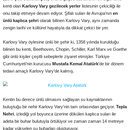
kenti olan
Karlovy Vary gezilecek yerler
listesinin çekiciliği ile
onu takip etmeye devam ediyor. Şifalı suları ile Avrupa’nın
en
ünlü kaplıca şehri
olarak bilinen Karlovy Vary, aynı zamanda
zengin tarihi ve kültürel hayatıyla da dikkat çekici bir yer.
Karlovy Vary öylesine ünlü bir şehir ki, 1358 yılında kurulduğu
bilinen bu kenti, Beethoven, Chopin, Schiller, Karl Marx ve Goethe
gibi ünlü kişiler çeşitli sebeplerle ziyaret etmişler. Türkiye
Cumhuriyeti’nin kurucusu
Mustafa Kemal Atatürk
‘de bir dönem
tedavi amaçlı Karlovy Vary’de kalmış.
Kentin bu derece ünlü olmasını sağlayan su kaynaklarının
buluştuğu bir nehir Karlovy Vary’nin tam ortasından geçiyor.
Tepla
Nehri
, izlediği yol boyunca üzerine dökülen kaplıca suları ile
adeta bir buhar bulutuyla örtülüyor ve zaman zaman 14 metreye
kadar yükselen su buharları oluşturuyor.