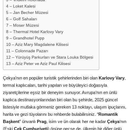
4 – Loket Kalesi
5 – Jan Becher Müzesi
6 – Golf Sahaları
7 – Moser Müzesi
8 – Thermal Hotel Karlovy Vary
9 – Grandhotel Pupp
10 – Aziz Mary Magdalene Kilisesi
11 – Colonnade Pazarı
12 – Yürüyüş Parkurları ve Stara Louka Bölgesi
13 – Aziz Peter ve Aziz Paul Kilisesi
Çekya’nın en popüler turistik şehirlerinden biri olan
Karlovy Vary
,
termal kaplıcaları, tarihi yapıları ve büyüleyici doğasıyla
ziyaretçilerine eşsiz bir deneyim sunuyor. Avrupa’nın en ünlü
kaplıca destinasyonlarından biri olan bu şehirde, 2025 güncel
listesiyle mutlaka görmeniz gereken 13 noktayı, ulaşım ipuçlarını,
harita ve gezi tüyolarını bu rehberde bulabilirsiniz. “
Romantik
Başkent
” ünvanlı
Prag
, isim ve ün olarak her ne kadar
Çekya
‘nın
(Eski
Çek Cumhuriyeti
) önüne geçse de, ülkenin bir diğer ünlü