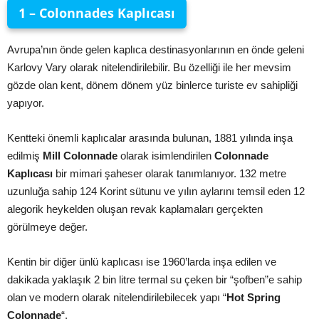
1 – Colonnades Kaplıcası
Avrupa’nın önde gelen kaplıca destinasyonlarının en önde geleni
Karlovy Vary olarak nitelendirilebilir. Bu özelliği ile her mevsim
gözde olan kent, dönem dönem yüz binlerce turiste ev sahipliği
yapıyor.
Kentteki önemli kaplıcalar arasında bulunan, 1881 yılında inşa
edilmiş
Mill Colonnade
olarak isimlendirilen
Colonnade
Kaplıcası
bir mimari şaheser olarak tanımlanıyor. 132 metre
uzunluğa sahip 124 Korint sütunu ve yılın aylarını temsil eden 12
alegorik heykelden oluşan revak kaplamaları gerçekten
görülmeye değer.
Kentin bir diğer ünlü kaplıcası ise 1960’larda inşa edilen ve
dakikada yaklaşık 2 bin litre termal su çeken bir “şofben”e sahip
olan ve modern olarak nitelendirilebilecek yapı “
Hot Spring
Colonnade
“.