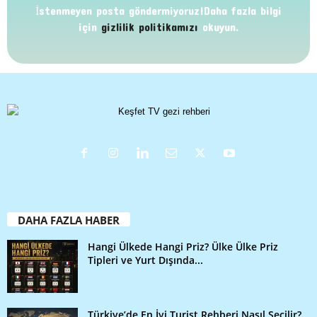
İstenmeyen posta göndermiyoruz!Daha fazla bilgi
için
gizlilik politikamızı
okuyun.
DAHA FAZLA HABER
Hangi Ülkede Hangi Priz? Ülke Ülke Priz
Tipleri ve Yurt Dışında...
Türkiye’de En İyi Turist Rehberi Nasıl Seçilir?