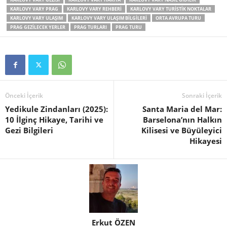
KARLOVY VARY PRAG
KARLOVY VARY REHBERI
KARLOVY VARY TURISTIK NOKTALAR
KARLOVY VARY ULAŞIM
KARLOVY VARY ULAŞIM BILGILERI
ORTA AVRUPA TURU
PRAG GEZILECEK YERLER
PRAG TURLARI
PRAG TURU
Önceki İçerik
Sonraki İçerik
Yedikule Zindanları (2025):
Santa Maria del Mar:
10 İlginç Hikaye, Tarihi ve
Barselona’nın Halkın
Gezi Bilgileri
Kilisesi ve Büyüleyici
Hikayesi
Erkut ÖZEN