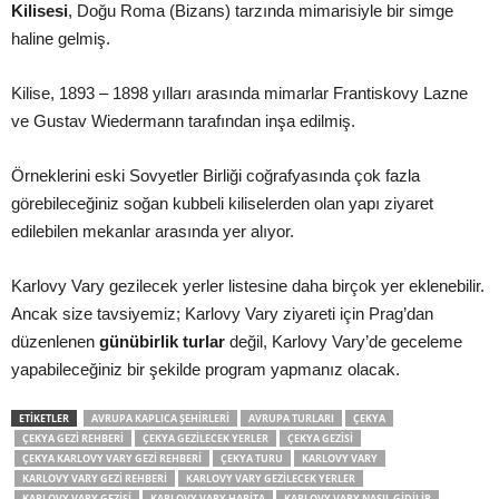
Kilisesi
, Doğu Roma (Bizans) tarzında mimarisiyle bir simge
haline gelmiş.
Kilise, 1893 – 1898 yılları arasında mimarlar Frantiskovy Lazne
ve Gustav Wiedermann tarafından inşa edilmiş.
Örneklerini eski Sovyetler Birliği coğrafyasında çok fazla
görebileceğiniz soğan kubbeli kiliselerden olan yapı ziyaret
edilebilen mekanlar arasında yer alıyor.
Karlovy Vary gezilecek yerler listesine daha birçok yer eklenebilir.
Ancak size tavsiyemiz; Karlovy Vary ziyareti için Prag’dan
düzenlenen
günübirlik turlar
değil, Karlovy Vary’de geceleme
yapabileceğiniz bir şekilde program yapmanız olacak.
ETIKETLER
AVRUPA KAPLICA ŞEHIRLERI
AVRUPA TURLARI
ÇEKYA
ÇEKYA GEZI REHBERI
ÇEKYA GEZILECEK YERLER
ÇEKYA GEZISI
ÇEKYA KARLOVY VARY GEZI REHBERI
ÇEKYA TURU
KARLOVY VARY
KARLOVY VARY GEZI REHBERI
KARLOVY VARY GEZILECEK YERLER
KARLOVY VARY GEZISI
KARLOVY VARY HARITA
KARLOVY VARY NASIL GIDILIR