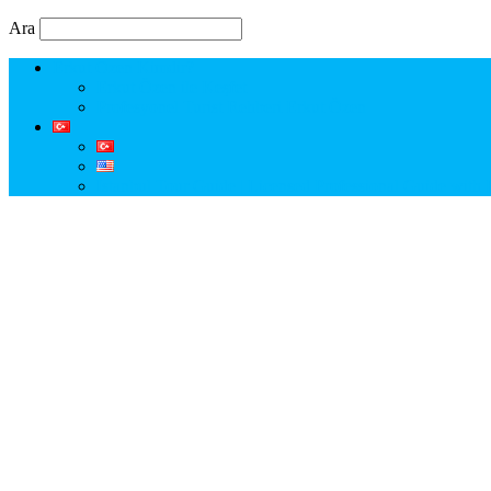
Ara
Erkut Özen Kimdir?
Erkut Özen ile Keşfet
Profesyonel Turist Rehberi Erkut Özen
Istanbul Tour Guide | Licensed Professional Guide with