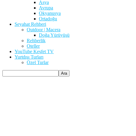
Asya
Avrupa
Okyanusya
Ortadoğu
Seyahat Rehberi
Outdoor | Macera
Doğa Yürüyüşü
Rehberlik
Oteller
YouTube Keşfet TV
Yurtdışı Turları
Özel Turlar