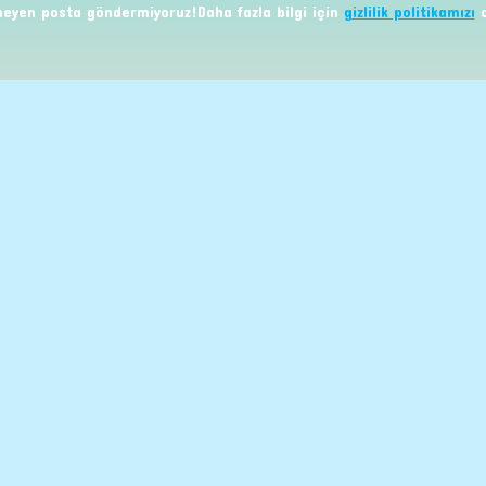
eyen posta göndermiyoruz!Daha fazla bilgi için
gizlilik politikamızı
o