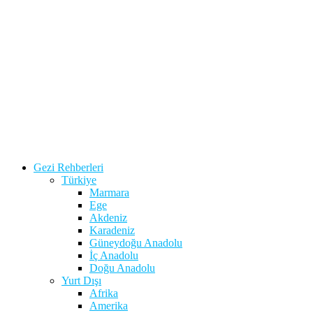
Gezi Rehberleri
Türkiye
Marmara
Ege
Akdeniz
Karadeniz
Güneydoğu Anadolu
İç Anadolu
Doğu Anadolu
Yurt Dışı
Afrika
Amerika