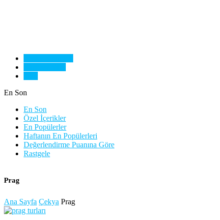
Cesky Krumlov
Karlovy Vary
Prag
En Son
En Son
Özel İçerikler
En Popülerler
Haftanın En Popülerleri
Değerlendirme Puanına Göre
Rastgele
Prag
Ana Sayfa
Çekya
Prag