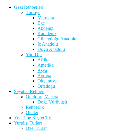
Gezi Rehberleri
Türkiye
Marmara
Ege
Akdeniz
Karadeniz
Güneydoğu Anadolu
İç Anadolu
Doğu Anadolu
Yurt Dışı
Afrika
Amerika
Asya
Avrupa
Okyanusya
Ortadoğu
Seyahat Rehberi
Outdoor | Macera
Doğa Yürüyüşü
Rehberlik
Oteller
YouTube Keşfet TV
Yurtdışı Turları
Özel Turlar