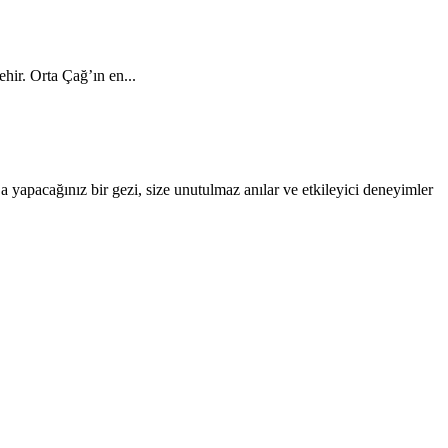
ehir. Orta Çağ’ın en...
a yapacağınız bir gezi, size unutulmaz anılar ve etkileyici deneyimler