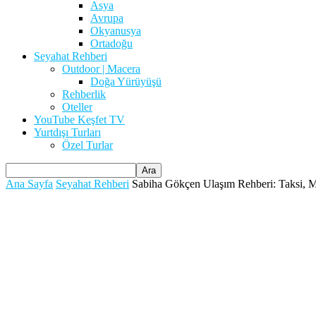
Asya
Avrupa
Okyanusya
Ortadoğu
Seyahat Rehberi
Outdoor | Macera
Doğa Yürüyüşü
Rehberlik
Oteller
YouTube Keşfet TV
Yurtdışı Turları
Özel Turlar
Ana Sayfa
Seyahat Rehberi
Sabiha Gökçen Ulaşım Rehberi: Taksi, Me