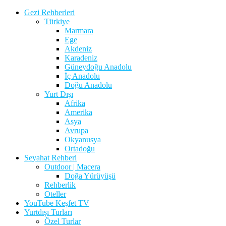
Gezi Rehberleri
Türkiye
Marmara
Ege
Akdeniz
Karadeniz
Güneydoğu Anadolu
İç Anadolu
Doğu Anadolu
Yurt Dışı
Afrika
Amerika
Asya
Avrupa
Okyanusya
Ortadoğu
Seyahat Rehberi
Outdoor | Macera
Doğa Yürüyüşü
Rehberlik
Oteller
YouTube Keşfet TV
Yurtdışı Turları
Özel Turlar