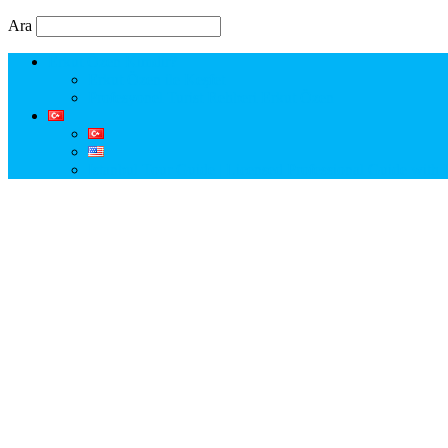
Ara
Erkut Özen Kimdir?
Erkut Özen ile Keşfet
Profesyonel Turist Rehberi Erkut Özen
Istanbul Tour Guide | Licensed Professional Guide with