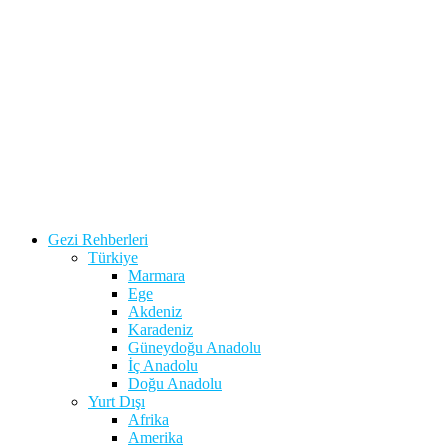
Gezi Rehberleri
Türkiye
Marmara
Ege
Akdeniz
Karadeniz
Güneydoğu Anadolu
İç Anadolu
Doğu Anadolu
Yurt Dışı
Afrika
Amerika