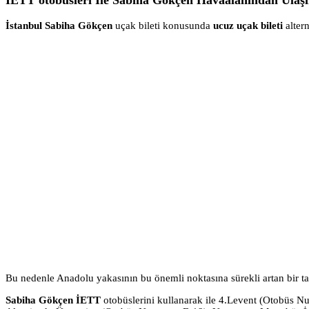
İETT otobüsleri İle Sabiha Gökçen Havaalanından Ulaş
İstanbul Sabiha Gökçen
uçak bileti konusunda
ucuz uçak bileti
alter
Bu nedenle Anadolu yakasının bu önemli noktasına sürekli artan bir t
Sabiha Gökçen İETT
otobüslerini kullanarak ile 4.Levent (Otobüs 