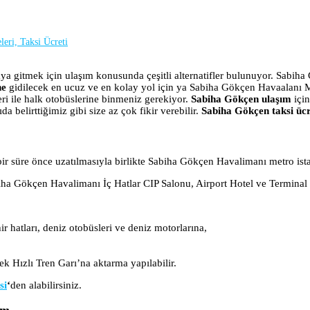
eri, Taksi Ücreti
 gitmek için ulaşım konusunda çeşitli alternatifler bulunuyor. Sabiha
ne
gidilecek en ucuz ve en kolay yol için ya Sabiha Gökçen Havaalanı M
ri ile halk otobüslerine binmeniz gerekiyor.
Sabiha Gökçen ulaşım
içi
da belirttiğimiz gibi size az çok fikir verebilir.
Sabiha Gökçen taksi ücr
ir süre önce uzatılmasıyla birlikte Sabiha Gökçen Havalimanı metro ist
a Gökçen Havalimanı İç Hatlar CIP Salonu, Airport Hotel ve Terminal o
hatları, deniz otobüsleri ve deniz motorlarına,
k Hızlı Tren Garı’na aktarma yapılabilir.
si
‘
den alabilirsiniz.