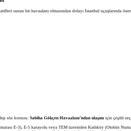
ım
natifleri sunan bir havaalanı olmasından dolayı İstanbul uçuşlarında ö
alep söz konusu.
Sabiha Gökçen Havaalanı’ndan ulaşım
için çeşitli s
Numarası E-3), E-5 karayolu veya TEM üzerinden Kadıköy (Otobüs Numar