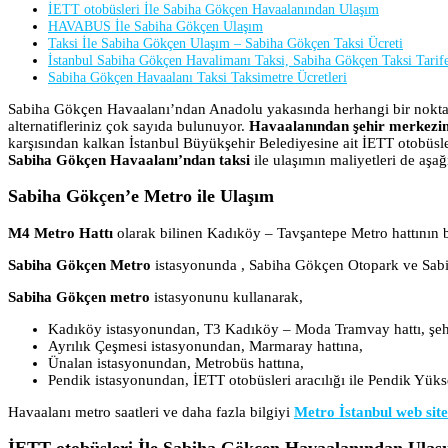
İETT otobüsleri İle Sabiha Gökçen Havaalanından Ulaşım
HAVABUS İle Sabiha Gökçen Ulaşım
Taksi İle Sabiha Gökçen Ulaşım – Sabiha Gökçen Taksi Ücreti
İstanbul Sabiha Gökçen Havalimanı Taksi, Sabiha Gökçen Taksi Tarifel
Sabiha Gökçen Havaalanı Taksi Taksimetre Ücretleri
Sabiha Gökçen Havaalanı’ndan Anadolu yakasında herhangi bir noktaya
alternatifleriniz çok sayıda bulunuyor.
Havaalanından şehir merkezi
karşısından kalkan İstanbul Büyükşehir Belediyesine ait İETT otobüsle
Sabiha Gökçen Havaalanı’ndan taksi
ile ulaşımın maliyetleri de aşağı
Sabiha Gökçen’e Metro ile Ulaşım
M4 Metro Hattı
olarak bilinen Kadıköy – Tavşantepe Metro hattının b
Sabiha Gökçen Metro
istasyonunda , Sabiha Gökçen Otopark ve Sabih
Sabiha Gökçen metro
istasyonunu kullanarak,
Kadıköy istasyonundan, T3 Kadıköy – Moda Tramvay hattı, şehir 
Ayrılık Çeşmesi istasyonundan, Marmaray hattına,
Ünalan istasyonundan, Metrobüs hattına,
Pendik istasyonundan, İETT otobüsleri aracılığı ile Pendik Yükse
Havaalanı metro saatleri ve daha fazla bilgiyi
Metro İstanbul web site