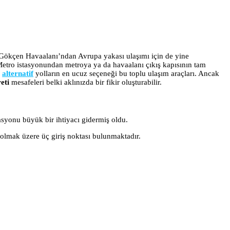
 Gökçen Havaalanı’ndan Avrupa yakası ulaşımı için de yine
etro istasyonundan metroya ya da havaalanı çıkış kapısının tam
n
alternatif
yolların en ucuz seçeneği bu toplu ulaşım araçları. Ancak
eti
mesafeleri belki aklınızda bir fikir oluşturabilir.
asyonu büyük bir ihtiyacı gidermiş oldu.
lmak üzere üç giriş noktası bulunmaktadır.