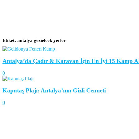
Etiket: antalya gezielcek yerler
Antalya’da Çadır & Karavan İçin En İyi 15 Kamp A
0
Kaputaş Plajı: Antalya’nın Gizli Cenneti
0