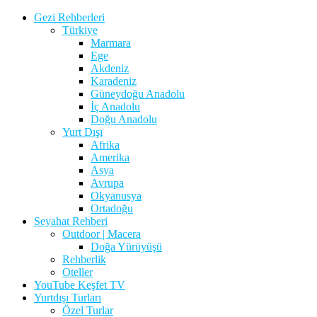
Gezi Rehberleri
Türkiye
Marmara
Ege
Akdeniz
Karadeniz
Güneydoğu Anadolu
İç Anadolu
Doğu Anadolu
Yurt Dışı
Afrika
Amerika
Asya
Avrupa
Okyanusya
Ortadoğu
Seyahat Rehberi
Outdoor | Macera
Doğa Yürüyüşü
Rehberlik
Oteller
YouTube Keşfet TV
Yurtdışı Turları
Özel Turlar