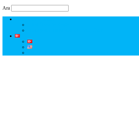
Ara
Erkut Özen Kimdir?
Erkut Özen ile Keşfet
Profesyonel Turist Rehberi Erkut Özen
Istanbul Tour Guide | Licensed Professional Guide with