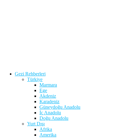
Gezi Rehberleri
Türkiye
Marmara
Ege
Akdeniz
Karadeniz
Güneydoğu Anadolu
İç Anadolu
Doğu Anadolu
Yurt Dışı
Afrika
Amerika