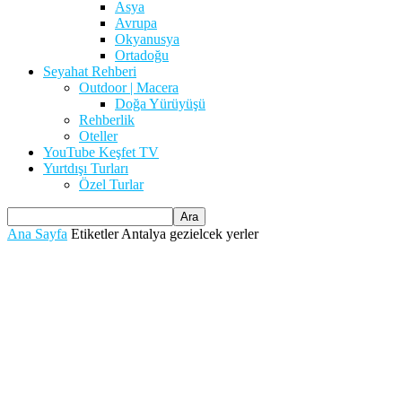
Asya
Avrupa
Okyanusya
Ortadoğu
Seyahat Rehberi
Outdoor | Macera
Doğa Yürüyüşü
Rehberlik
Oteller
YouTube Keşfet TV
Yurtdışı Turları
Özel Turlar
Ana Sayfa
Etiketler
Antalya gezielcek yerler