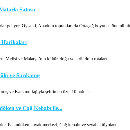
Alatarla Şatosu
atolar geliyor. Oysa ki, Anadolu toprakları da Ortaçağ boyunca önemli bi
 Harikaları
t Vadisi ve Malatya’nın kültür, doğa ve tarih dolu rotaları.
Gölü ve Sarıkamış
kamış ve Kars mutfağıyla şehrin en özel 10 noktası.
döken ve Cağ Kebabı ile...
rler, Palandöken kayak merkezi, Cağ kebabı ve seyahat tüyoları.