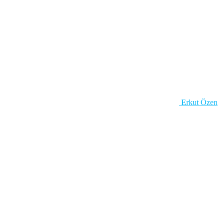
Erkut Özen