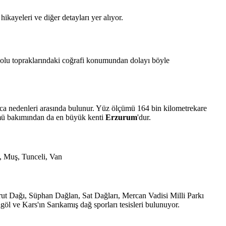
ikayeleri ve diğer detayları yer alıyor.
dolu topraklarındaki coğrafi konumundan dolayı böyle
a nedenleri arasında bulunur. Yüz ölçümü 164 bin kilometrekare
mü bakımından da en büyük kenti
Erzurum
'dur.
a, Muş, Tunceli, Van
ut Dağı, Süphan Dağlan, Sat Dağları, Mercan Vadisi Milli Parkı
öl ve Kars'ın Sarıkamış dağ sporları tesisleri bulunuyor.