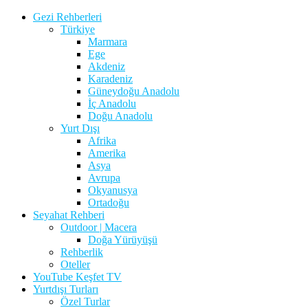
Gezi Rehberleri
Türkiye
Marmara
Ege
Akdeniz
Karadeniz
Güneydoğu Anadolu
İç Anadolu
Doğu Anadolu
Yurt Dışı
Afrika
Amerika
Asya
Avrupa
Okyanusya
Ortadoğu
Seyahat Rehberi
Outdoor | Macera
Doğa Yürüyüşü
Rehberlik
Oteller
YouTube Keşfet TV
Yurtdışı Turları
Özel Turlar