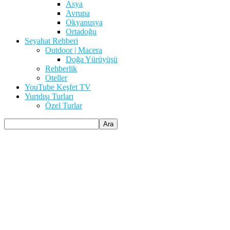
Asya
Avrupa
Okyanusya
Ortadoğu
Seyahat Rehberi
Outdoor | Macera
Doğa Yürüyüşü
Rehberlik
Oteller
YouTube Keşfet TV
Yurtdışı Turları
Özel Turlar