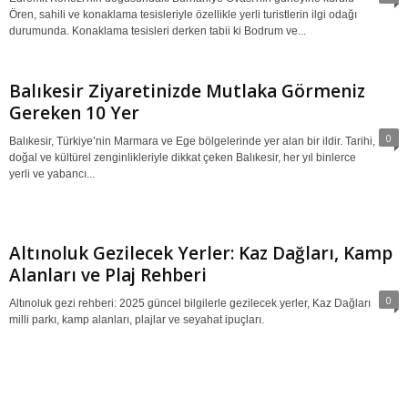
Ören, sahili ve konaklama tesisleriyle özellikle yerli turistlerin ilgi odağı
durumunda. Konaklama tesisleri derken tabii ki Bodrum ve...
Balıkesir Ziyaretinizde Mutlaka Görmeniz
Gereken 10 Yer
0
Balıkesir, Türkiye’nin Marmara ve Ege bölgelerinde yer alan bir ildir. Tarihi,
doğal ve kültürel zenginlikleriyle dikkat çeken Balıkesir, her yıl binlerce
yerli ve yabancı...
Altınoluk Gezilecek Yerler: Kaz Dağları, Kamp
Alanları ve Plaj Rehberi
0
Altınoluk gezi rehberi: 2025 güncel bilgilerle gezilecek yerler, Kaz Dağları
milli parkı, kamp alanları, plajlar ve seyahat ipuçları.