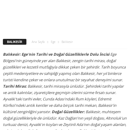
BALIKESIR
Ana Sayfa
Ege
Balıkesir
Balıkesir: Ege'nin Tarihi ve Doğal Güzelliklerle Dolu İncisi
Ege
Bölgesi'nin güneyinde yer alan Balıkesir, zengin tarihi mirası, doğal
güzellikleri ve lezzetli mutfağıyla dikkat çeken bir şehirdir. Tarih boyunca
çeşitli medeniyetlere ev sahipliği yapmış olan Balıkesir, her yıl binlerce
turisti kendine çeker ve onlara unutulmaz bir seyahat deneyimi sunar.
Tarihi Miras:
Balıkesir, tarihi mirasıyla ünlüdür. Şehirdeki tarihi yapılar
ve antik kalıntılar, ziyaretçilere geçmişin izlerini sürme fırsatı sunar.
Ayvalık'taki tarihi evler, Cunda Adası'ndaki Rum köyleri, Edremit
Körfezi'ndeki antik kentler ve daha birçok tarihi mekan, Balıkesir'in
kültürel zenginliğini yansıtır.
Doğal Güzellikler:
Balıkesir, muhteşem
doğal güzellikleriyle de ünlüdür. Kaz Dağları'nın yeşil doğası, Altınoluk'un
turkuaz denizi, Ayvalık'ın koyları ve Zeytinli Ada'nın doğal yaşam alanları,