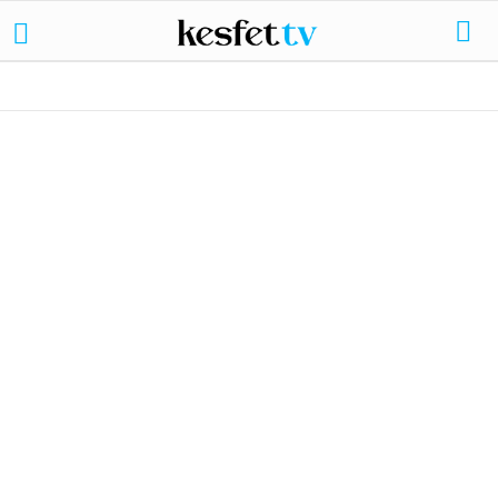
AKÇAY
ALTINOLUK
AYVALIK
ÖREN