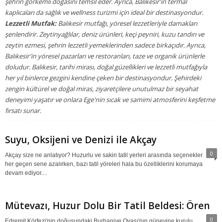
şehrin görkemli doğasını temsil eder. Ayrıca, Balıkesir'in termal
kaplıcaları da sağlık ve wellness turizmi için ideal bir destinasyondur.
Lezzetli Mutfak:
Balıkesir mutfağı, yöresel lezzetleriyle damakları
şenlendirir. Zeytinyağlılar, deniz ürünleri, keçi peyniri, kuzu tandırı ve
zeytin ezmesi, şehrin lezzetli yemeklerinden sadece birkaçıdır. Ayrıca,
Balıkesir'in yöresel pazarları ve restoranları, taze ve organik ürünlerle
doludur. Balıkesir, tarihi mirası, doğal güzellikleri ve lezzetli mutfağıyla
her yıl binlerce gezgini kendine çeken bir destinasyondur. Şehirdeki
zengin kültürel ve doğal miras, ziyaretçilere unutulmaz bir seyahat
deneyimi yaşatır ve onlara Ege'nin sıcak ve samimi atmosferini keşfetme
fırsatı sunar.
Suyu, Oksijeni ve Denizi ile Akçay
0
Akçay size ne anlatıyor? Huzurlu ve sakin tatil yerleri arasında seçenekler
her geçen sene azalırken, bazı tatil yöreleri hala bu özelliklerini korumaya
devam ediyor....
Mütevazı, Huzur Dolu Bir Tatil Beldesi: Ören
0
Edremit Körfezi'nin doğusundaki Burhaniye Ovası'nın güneyine kurulu