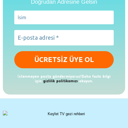
Doğrudan Adresine Gelsin
İstenmeyen posta göndermiyoruz!Daha fazla bilgi
için
gizlilik politikamızı
okuyun.